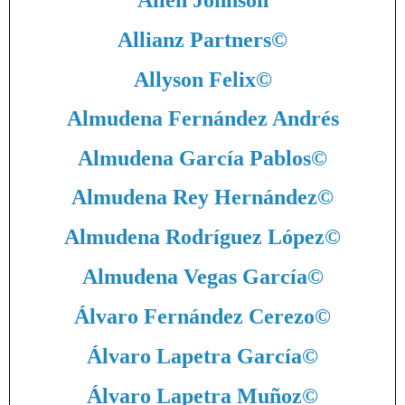
Allen Johnson
Allianz Partners
©
Allyson Felix
©
Almudena Fernández Andrés
Almudena García Pablos
©
Almudena Rey Hernández
©
Almudena Rodríguez López
©
Almudena Vegas García
©
Álvaro Fernández Cerezo
©
Álvaro Lapetra García
©
Álvaro Lapetra Muñoz
©