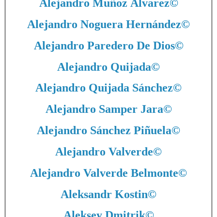
Alejandro Muñoz Álvarez
©
Alejandro Noguera Hernández
©
Alejandro Paredero De Dios
©
Alejandro Quijada
©
Alejandro Quijada Sánchez
©
Alejandro Samper Jara
©
Alejandro Sánchez Piñuela
©
Alejandro Valverde
©
Alejandro Valverde Belmonte
©
Aleksandr Kostin
©
Aleksey Dmitrik
©