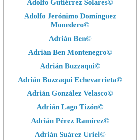
Adolfo Gutiérrez Solares
©
Adolfo Jerónimo Domínguez
Monedero
©
Adrián Ben
©
Adrián Ben Montenegro
©
Adrián Buzzaqui
©
Adrián Buzzaqui Echevarrieta
©
Adrián González Velasco
©
Adrián Lago Tizón
©
Adrián Pérez Ramírez
©
Adrián Suárez Uriel
©