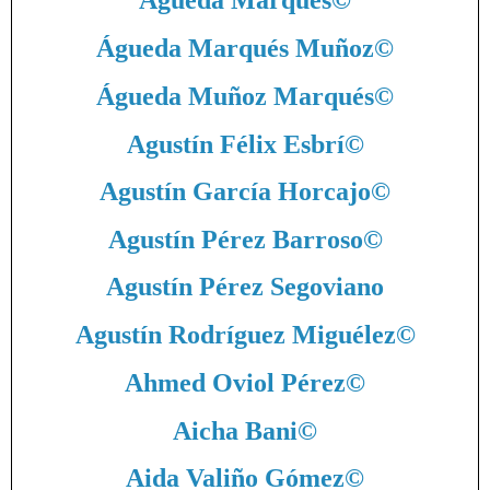
Águeda Marqués
©
Águeda Marqués Muñoz
©
Águeda Muñoz Marqués
©
Agustín Félix Esbrí
©
Agustín García Horcajo
©
Agustín Pérez Barroso
©
Agustín Pérez Segoviano
Agustín Rodríguez Miguélez
©
Ahmed Oviol Pérez
©
Aicha Bani
©
Aida Valiño Gómez
©