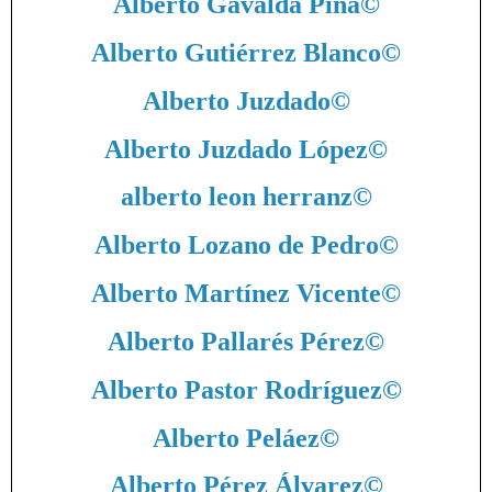
Alberto Gavaldá Pina
©
Alberto Gutiérrez Blanco
©
Alberto Juzdado
©
Alberto Juzdado López
©
alberto leon herranz
©
Alberto Lozano de Pedro
©
Alberto Martínez Vicente
©
Alberto Pallarés Pérez
©
Alberto Pastor Rodríguez
©
Alberto Peláez
©
Alberto Pérez Álvarez
©