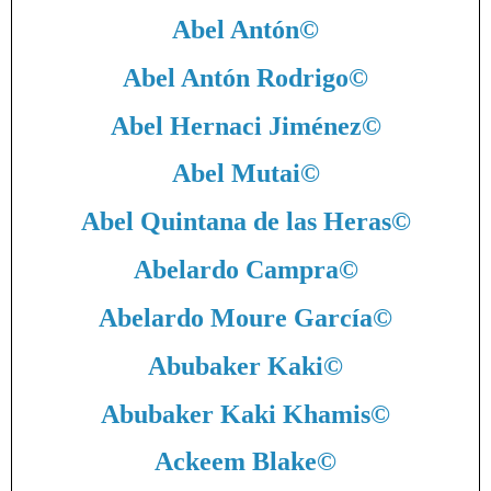
Abel Antón
©
Abel Antón Rodrigo
©
Abel Hernaci Jiménez
©
Abel Mutai
©
Abel Quintana de las Heras
©
Abelardo Campra
©
Abelardo Moure García
©
Abubaker Kaki
©
Abubaker Kaki Khamis
©
Ackeem Blake
©