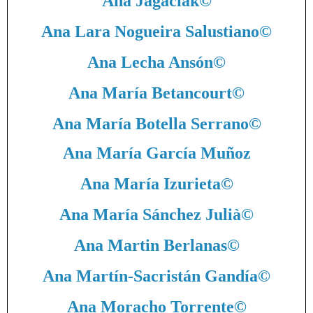
Ana Jagaciak
©
Ana Lara Nogueira Salustiano
©
Ana Lecha Ansón
©
Ana María Betancourt
©
Ana María Botella Serrano
©
Ana María García Muñoz
Ana María Izurieta
©
Ana María Sánchez Julià
©
Ana Martin Berlanas
©
Ana Martín-Sacristán Gandía
©
Ana Moracho Torrente
©