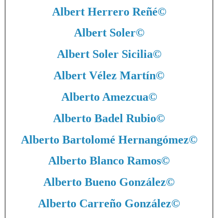
Albert Herrero Reñé
©
Albert Soler
©
Albert Soler Sicilia
©
Albert Vélez Martín
©
Alberto Amezcua
©
Alberto Badel Rubio
©
Alberto Bartolomé Hernangómez
©
Alberto Blanco Ramos
©
Alberto Bueno González
©
Alberto Carreño González
©