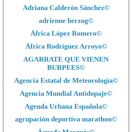
Adriana Calderón Sánchez
©
adrienne herzog
©
África López Romero
©
África Rodríguez Arroyo
©
AGARRATE QUE VIENEN
BURPEES
©
Agencia Estatal de Meteorología
©
Agencia Mundial Antidopaje
©
Agenda Urbana Española
©
agrupación deportiva marathon
©