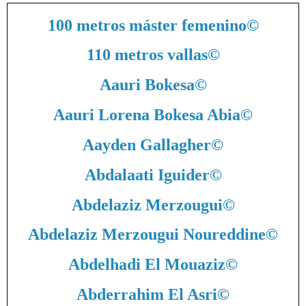
100 metros máster femenino
©
110 metros vallas
©
Aauri Bokesa
©
Aauri Lorena Bokesa Abia
©
Aayden Gallagher
©
Abdalaati Iguider
©
Abdelaziz Merzougui
©
Abdelaziz Merzougui Noureddine
©
Abdelhadi El Mouaziz
©
Abderrahim El Asri
©