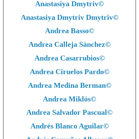
Anastasiya Dmytriv
©
Anastasiya Dmytriv Dmytriv
©
Andrea Basso
©
Andrea Calleja Sánchez
©
Andrea Casarrubios
©
Andrea Ciruelos Pardo
©
Andrea Medina Berman
©
Andrea Miklós
©
Andrea Salvador Pascual
©
Andrés Blanco Aguilar
©