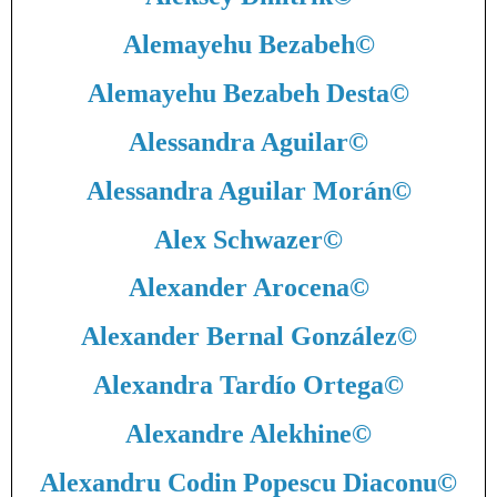
Alemayehu Bezabeh
©
Alemayehu Bezabeh Desta
©
Alessandra Aguilar
©
Alessandra Aguilar Morán
©
Alex Schwazer
©
Alexander Arocena
©
Alexander Bernal González
©
Alexandra Tardío Ortega
©
Alexandre Alekhine
©
Alexandru Codin Popescu Diaconu
©