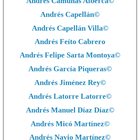
Andrés Camuñas Alberca
©
Andrés Capellán
©
Andrés Capellán Villa
©
Andrés Feíto Cabrero
Andrés Felipe Sarta Montoya
©
Andrés García Piqueras
©
Andrés Jiménez Rey
©
Andrés Latorre Latorre
©
Andrés Manuel Díaz Díaz
©
Andrés Micó Martínez
©
Andrés Navio Martínez
©