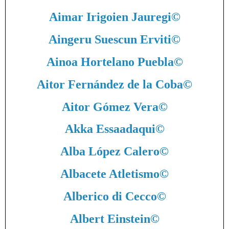
Aimar Irigoien Jauregi
©
Aingeru Suescun Erviti
©
Ainoa Hortelano Puebla
©
Aitor Fernández de la Coba
©
Aitor Gómez Vera
©
Akka Essaadaqui
©
Alba López Calero
©
Albacete Atletismo
©
Alberico di Cecco
©
Albert Einstein
©