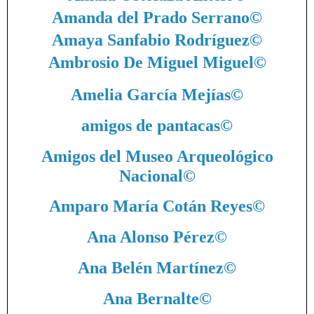
Amanda del Prado Serrano
©
Amaya Sanfabio Rodríguez
©
Ambrosio De Miguel Miguel
©
Amelia García Mejías
©
amigos de pantacas
©
Amigos del Museo Arqueológico
Nacional
©
Amparo María Cotán Reyes
©
Ana Alonso Pérez
©
Ana Belén Martínez
©
Ana Bernalte
©