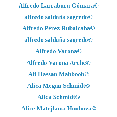
Alfredo Larraburu Gómara
©
alfredo saldaña sagredo
©
Alfredo Pérez Rubalcaba
©
alfredo saldaña sagredo
©
Alfredo Varona
©
Alfredo Varona Arche
©
Ali Hassan Mahboob
©
Alica Megan Schmidt
©
Alica Schmidt
©
Alice Matejkova Houhova
©