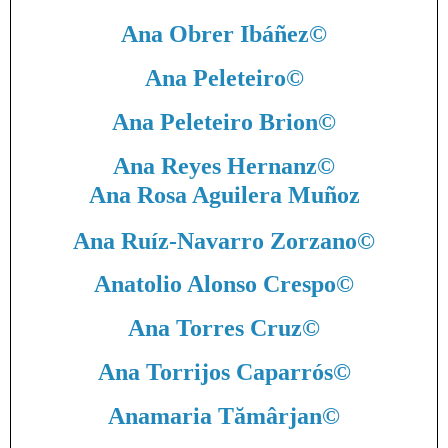
Ana Obrer Ibáñez
©
Ana Peleteiro
©
Ana Peleteiro Brion
©
Ana Reyes Hernanz
©
Ana Rosa Aguilera Muñoz
Ana Ruíz-Navarro Zorzano
©
Anatolio Alonso Crespo
©
Ana Torres Cruz
©
Ana Torrijos Caparrós
©
Anamaria Tămârjan
©