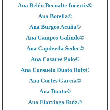
Ana Belén Bernalte Incertis
©
Ana Botella
©
Ana Burgos Acuña
©
Ana Campos Galindo
©
Ana Capdevila Seder
©
Ana Casares Polo
©
Ana Consuelo Duato Boix
©
Ana Cortés García
©
Ana Duato
©
Ana Elorriaga Ruiz
©