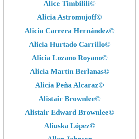
Alice Timbilili
©
Alicia Astromujoff
©
Alicia Carrera Hernández
©
Alicia Hurtado Carrillo
©
Alicia Lozano Royano
©
Alicia Martín Berlanas
©
Alicia Peña Alcaraz
©
Alistair Brownlee
©
Alistair Edward Brownlee
©
Aliuska López
©