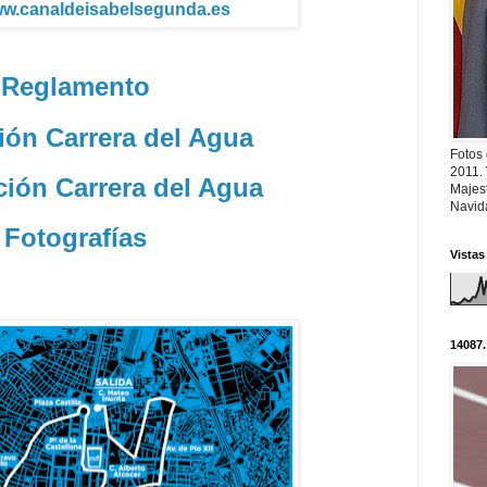
ww.canaldeisabelsegunda.es
Reglamento
ión Carrera del Agua
Fotos
2011.
ción Carrera del Agua
Majest
Navid
Fotografías
Vistas
14087.