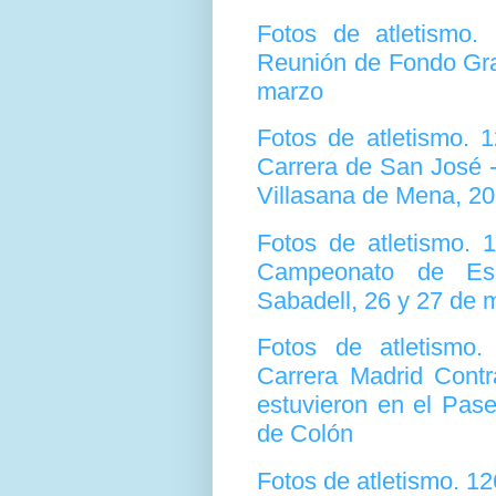
Fotos de atletismo
Reunión de Fondo Gra
marzo
Fotos de atletismo.
Carrera de San José 
Villasana de Mena, 2
Fotos de atletismo.
Campeonato de Esp
Sabadell, 26 y 27 de 
Fotos de atletismo
Carrera Madrid Contr
estuvieron en el Pase
de Colón
Fotos de atletismo. 1