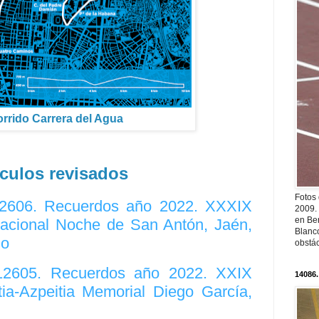
rrido Carrera del Agua
ículos revisados
Fotos
 12606. Recuerdos año 2022. XXXIX
2009.
en Ber
nacional Noche de San Antón, Jaén,
Blanc
zo
obstá
 12605. Recuerdos año 2022. XXIX
14086.
ia-Azpeitia Memorial Diego García,