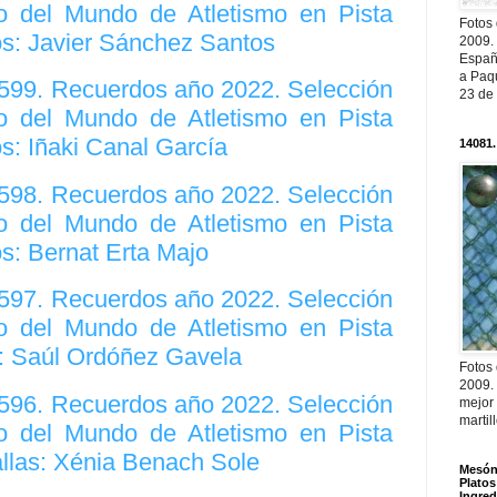
 del Mundo de Atletismo en Pista
Fotos
os: Javier Sánchez Santos
2009.
Españ
a Paqu
2599. Recuerdos año 2022. Selección
23 de
 del Mundo de Atletismo en Pista
s: Iñaki Canal García
14081.
2598. Recuerdos año 2022. Selección
 del Mundo de Atletismo en Pista
s: Bernat Erta Majo
2597. Recuerdos año 2022. Selección
 del Mundo de Atletismo en Pista
s: Saúl Ordóñez Gavela
Fotos
2009.
2596. Recuerdos año 2022. Selección
mejor
martil
 del Mundo de Atletismo en Pista
allas: Xénia Benach Sole
Mesón 
Platos
Ingred