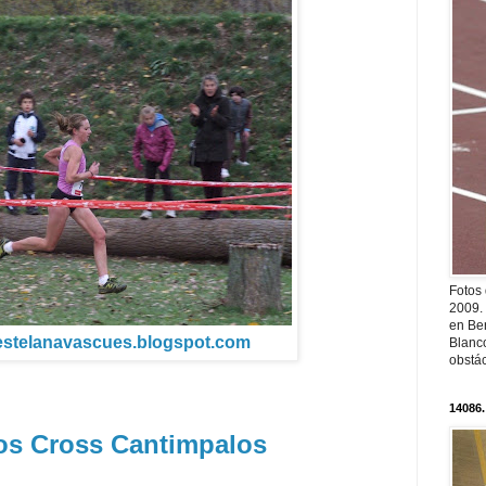
Fotos
2009.
en Ber
//estelanavascues.blogspot.com
Blanc
obstá
14086.
os Cross Cantimpalos