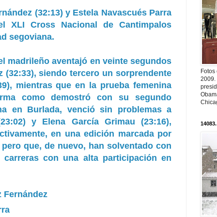
rnández (32:13) y Estela Navascués Parra
el XLI Cross Nacional de Cantimpalos
ad segoviana.
el madrileño aventajó en veinte segundos
Fotos
 (32:33), siendo tercero un sorprendente
2009.
39), mientras que en la prueba femenina
presi
Obama
orma como demostró con su segundo
Chica
a en Burlada, venció sin problemas a
23:02) y Elena García Grimau (23:16),
14083.
ctivamente, en una edición marcada por
 pero que, de nuevo, han solventado con
 carreras con una alta participación en
z Fernández
rra