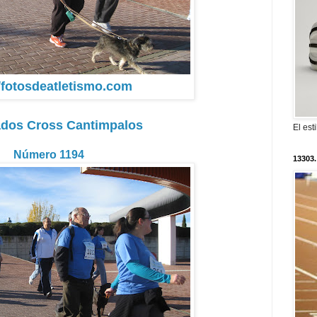
//fotosdeatletismo.com
ados Cross Cantimpalos
El est
Número 1194
13303.