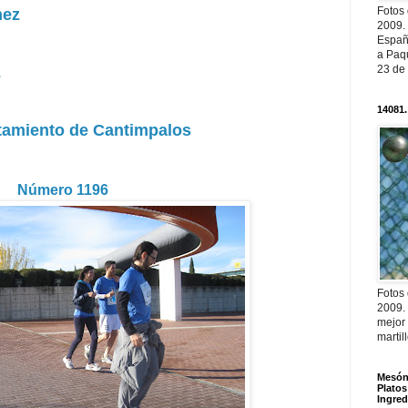
Fotos
hez
2009.
Españ
a Paqu
23 de
z
14081.
tamiento de Cantimpalos
Número 1196
Fotos
2009.
mejor
martil
Mesón 
Platos
Ingred