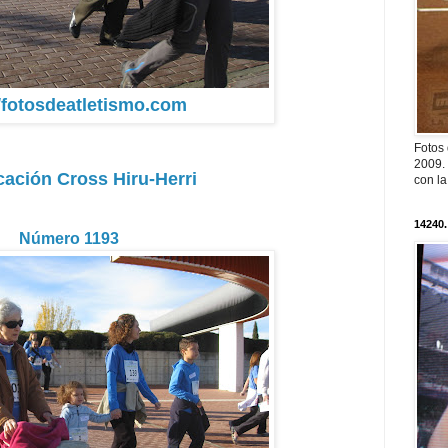
//fotosdeatletismo.com
Fotos
2009. 
icación Cross Hiru-Herri
con l
14240.
Número 1193