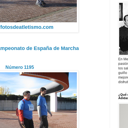
//fotosdeatletismo.com
Campeonato de España de Marcha
En Me
pasió
Número 1195
los sa
guiño 
mejor
disfru
¿Qué 
Adidas