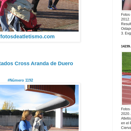
Fotos
2012.
Resul
Ostapc
3. Evg
//fotosdeatletismo.com
14239.
tados Cross Aranda de Duero
#Número 1192
Fotos
2020.
Atleti
en el 
Cierva