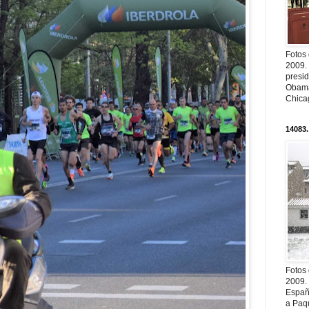
Fotos
2009.
presi
Obama
Chica
14083.
Fotos
2009.
Españ
a Paqu