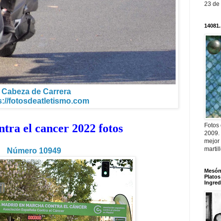
23 de
14081.
Cabeza de Carrera
s://fotosdeatletismo.com
Fotos
ntra el cancer 2022 fotos
2009.
mejor
martil
Número 10949
Mesón 
Platos
Ingred