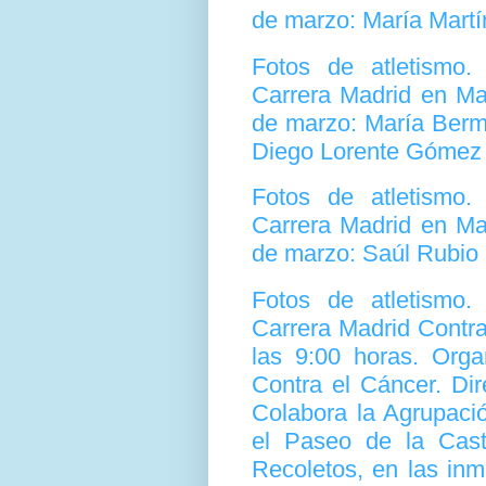
de marzo: María Martí
Fotos de atletismo
Carrera Madrid en Ma
de marzo: María Berm
Diego Lorente Gómez 
Fotos de atletismo
Carrera Madrid en Ma
de marzo: Saúl Rubio
Fotos de atletismo
Carrera Madrid Contr
las 9:00 horas. Orga
Contra el Cáncer. Dir
Colabora la Agrupaci
el Paseo de la Cas
Recoletos, en las in