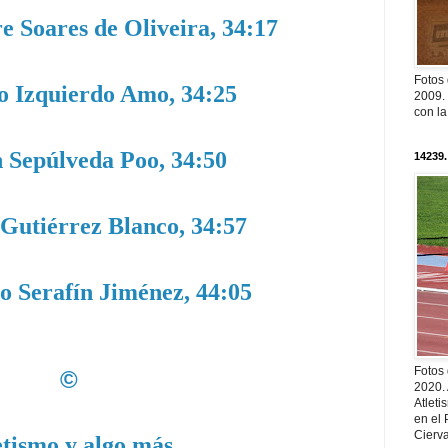
e Soares de Oliveira, 34:17
Fotos
o Izquierdo Amo, 34:25
2009. 
con l
 Sepúlveda Poo, 34:50
14239.
 Gutiérrez Blanco, 34:57
to Serafín Jiménez, 44:05
Fotos
©
2020.
Atleti
en el 
Cierva
etismo y algo más