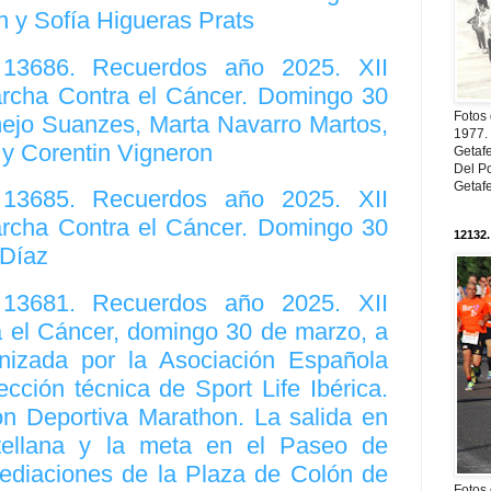
n y Sofía Higueras Prats
. 13686. Recuerdos año 2025. XII
rcha Contra el Cáncer. Domingo 30
Fotos
ejo Suanzes, Marta Navarro Martos,
1977. 
y Corentin Vigneron
Getaf
Del Po
Getaf
. 13685. Recuerdos año 2025. XII
rcha Contra el Cáncer. Domingo 30
12132.
 Díaz
. 13681. Recuerdos año 2025. XII
a el Cáncer, domingo 30 de marzo, a
nizada por la Asociación Española
ección técnica de Sport Life Ibérica.
ón Deportiva Marathon. La salida en
tellana y la meta en el Paseo de
mediaciones de la Plaza de Colón de
Fotos