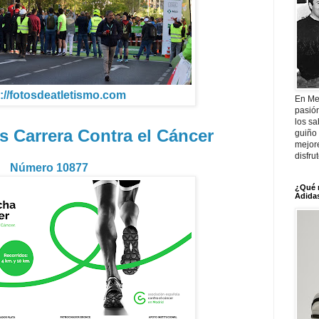
://fotosdeatletismo.com
En Me
pasió
los sa
s Carrera Contra el Cáncer
guiño 
mejor
disfru
Número 10877
¿Qué 
Adidas