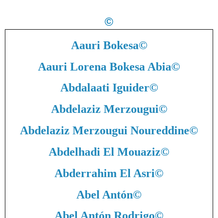
©
Aauri Bokesa
©
Aauri Lorena Bokesa Abia
©
Abdalaati Iguider
©
Abdelaziz Merzougui
©
Abdelaziz Merzougui Noureddine
©
Abdelhadi El Mouaziz
©
Abderrahim El Asri
©
Abel Antón
©
Abel Antón Rodrigo
©