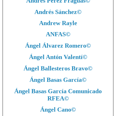
Andrés Pérez Fraguas
©
Andrés Sánchez
©
Andrew Rayle
ANFAS
©
Ángel Álvarez Romero
©
Ángel Antón Valentí
©
Ángel Ballesteros Bravo
©
Ángel Basas García
©
Ángel Basas García Comunicado
RFEA
©
Ángel Cano
©