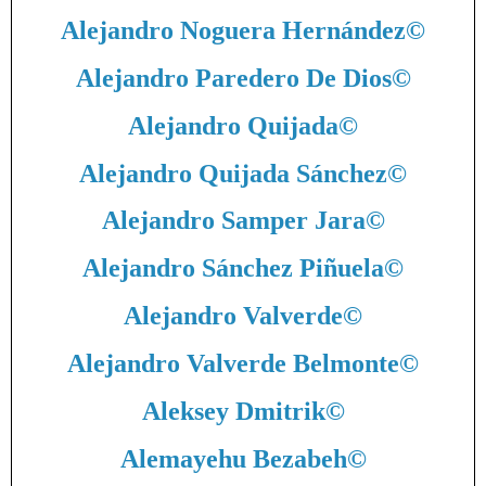
Alejandro Noguera Hernández
©
Alejandro Paredero De Dios
©
Alejandro Quijada
©
Alejandro Quijada Sánchez
©
Alejandro Samper Jara
©
Alejandro Sánchez Piñuela
©
Alejandro Valverde
©
Alejandro Valverde Belmonte
©
Aleksey Dmitrik
©
Alemayehu Bezabeh
©