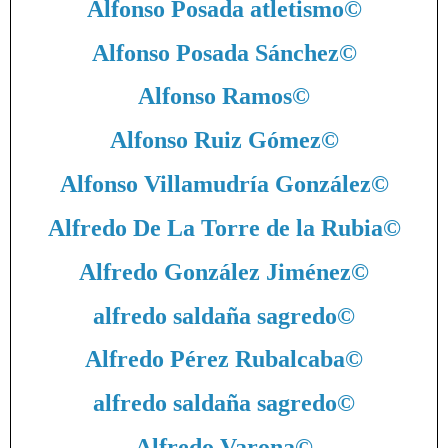
Alfonso Posada atletismo
©
Alfonso Posada Sánchez
©
Alfonso Ramos
©
Alfonso Ruiz Gómez
©
Alfonso Villamudría González
©
Alfredo De La Torre de la Rubia
©
Alfredo González Jiménez
©
alfredo saldaña sagredo
©
Alfredo Pérez Rubalcaba
©
alfredo saldaña sagredo
©
Alfredo Varona
©