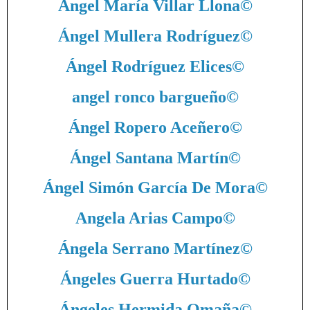
Ángel María Villar Llona
©
Ángel Mullera Rodríguez
©
Ángel Rodríguez Elices
©
angel ronco bargueño
©
Ángel Ropero Aceñero
©
Ángel Santana Martín
©
Ángel Simón García De Mora
©
Angela Arias Campo
©
Ángela Serrano Martínez
©
Ángeles Guerra Hurtado
©
Ángeles Hermida Omaña
©