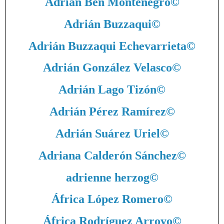
Adrián Ben Montenegro
©
Adrián Buzzaqui
©
Adrián Buzzaqui Echevarrieta
©
Adrián González Velasco
©
Adrián Lago Tizón
©
Adrián Pérez Ramírez
©
Adrián Suárez Uriel
©
Adriana Calderón Sánchez
©
adrienne herzog
©
África López Romero
©
África Rodríguez Arroyo
©