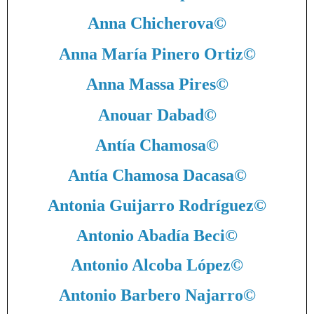
Anna Chicherova
©
Anna María Pinero Ortiz
©
Anna Massa Pires
©
Anouar Dabad
©
Antía Chamosa
©
Antía Chamosa Dacasa
©
Antonia Guijarro Rodríguez
©
Antonio Abadía Beci
©
Antonio Alcoba López
©
Antonio Barbero Najarro
©