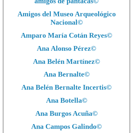
amigos de pantacas
©
Amigos del Museo Arqueológico
Nacional
©
Amparo María Cotán Reyes
©
Ana Alonso Pérez
©
Ana Belén Martínez
©
Ana Bernalte
©
Ana Belén Bernalte Incertis
©
Ana Botella
©
Ana Burgos Acuña
©
Ana Campos Galindo
©