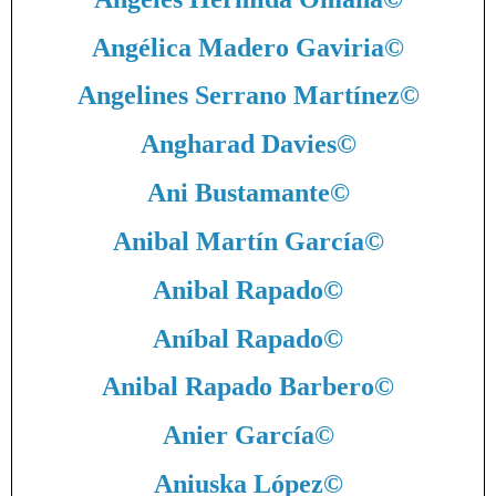
Angélica Madero Gaviria
©
Angelines Serrano Martínez
©
Angharad Davies
©
Ani Bustamante
©
Anibal Martín García
©
Anibal Rapado
©
Aníbal Rapado
©
Anibal Rapado Barbero
©
Anier García
©
Aniuska López
©