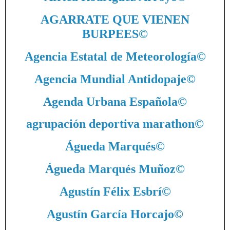
AGARRATE QUE VIENEN
BURPEES
©
Agencia Estatal de Meteorología
©
Agencia Mundial Antidopaje
©
Agenda Urbana Española
©
agrupación deportiva marathon
©
Águeda Marqués
©
Águeda Marqués Muñoz
©
Agustín Félix Esbrí
©
Agustín García Horcajo
©