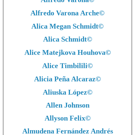
Alfredo Varona Arche
©
Alica Megan Schmidt
©
Alica Schmidt
©
Alice Matejkova Houhova
©
Alice Timbilili
©
Alicia Peña Alcaraz
©
Aliuska López
©
Allen Johnson
Allyson Felix
©
Almudena Fernández Andrés