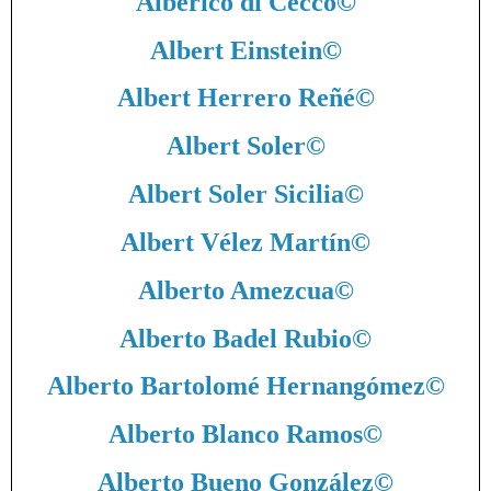
Alberico di Cecco
©
Albert Einstein
©
Albert Herrero Reñé
©
Albert Soler
©
Albert Soler Sicilia
©
Albert Vélez Martín
©
Alberto Amezcua
©
Alberto Badel Rubio
©
Alberto Bartolomé Hernangómez
©
Alberto Blanco Ramos
©
Alberto Bueno González
©