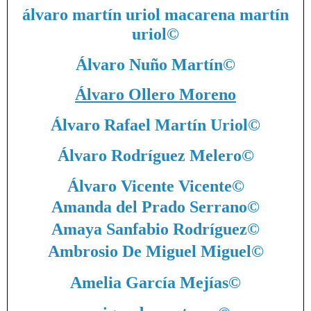
álvaro martín uriol macarena martín
uriol
©
Álvaro Nuño Martín
©
Álvaro Ollero Moreno
Álvaro Rafael Martín Uriol
©
Álvaro Rodríguez Melero
©
Álvaro Vicente Vicente
©
Amanda del Prado Serrano
©
Amaya Sanfabio Rodríguez
©
Ambrosio De Miguel Miguel
©
Amelia García Mejías
©