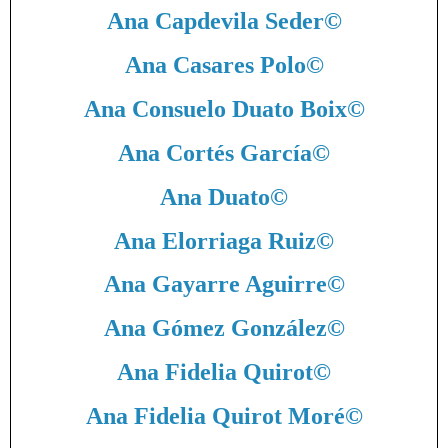
Ana Capdevila Seder
©
Ana Casares Polo
©
Ana Consuelo Duato Boix
©
Ana Cortés García
©
Ana Duato
©
Ana Elorriaga Ruiz
©
Ana Gayarre Aguirre
©
Ana Gómez González
©
Ana Fidelia Quirot
©
Ana Fidelia Quirot Moré
©