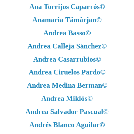
Ana Torrijos Caparrós
©
Anamaria Tămârjan
©
Andrea Basso
©
Andrea Calleja Sánchez
©
Andrea Casarrubios
©
Andrea Ciruelos Pardo
©
Andrea Medina Berman
©
Andrea Miklós
©
Andrea Salvador Pascual
©
Andrés Blanco Aguilar
©