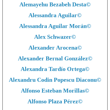
Alemayehu Bezabeh Desta
©
Alessandra Aguilar
©
Alessandra Aguilar Morán
©
Alex Schwazer
©
Alexander Arocena
©
Alexander Bernal González
©
Alexandra Tardío Ortega
©
Alexandru Codin Popescu Diaconu
©
Alfonso Esteban Morillas
©
Alfonso Plaza Pérez
©