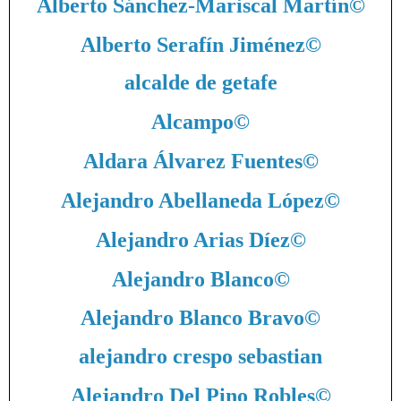
Alberto Sánchez-Mariscal Martín
©
Alberto Serafín Jiménez
©
alcalde de getafe
Alcampo
©
Aldara Álvarez Fuentes
©
Alejandro Abellaneda López
©
Alejandro Arias Díez
©
Alejandro Blanco
©
Alejandro Blanco Bravo
©
alejandro crespo sebastian
Alejandro Del Pino Robles
©