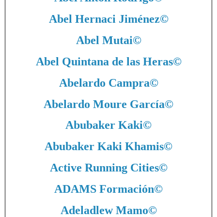
Abel Hernaci Jiménez
©
Abel Mutai
©
Abel Quintana de las Heras
©
Abelardo Campra
©
Abelardo Moure García
©
Abubaker Kaki
©
Abubaker Kaki Khamis
©
Active Running Cities
©
ADAMS Formación
©
Adeladlew Mamo
©