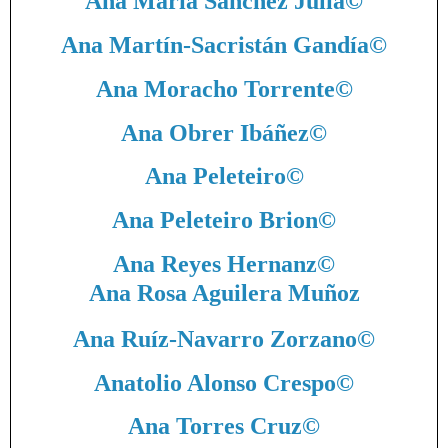
Ana María Sánchez Julià
©
Ana Martín-Sacristán Gandía
©
Ana Moracho Torrente
©
Ana Obrer Ibáñez
©
Ana Peleteiro
©
Ana Peleteiro Brion
©
Ana Reyes Hernanz
©
Ana Rosa Aguilera Muñoz
Ana Ruíz-Navarro Zorzano
©
Anatolio Alonso Crespo
©
Ana Torres Cruz
©