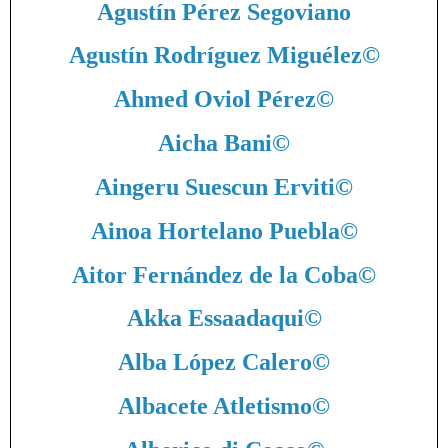
Agustín Pérez Segoviano
Agustín Rodríguez Miguélez
©
Ahmed Oviol Pérez
©
Aicha Bani
©
Aingeru Suescun Erviti
©
Ainoa Hortelano Puebla
©
Aitor Fernández de la Coba
©
Akka Essaadaqui
©
Alba López Calero
©
Albacete Atletismo
©