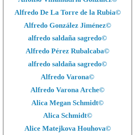
Alfredo De La Torre de la Rubia
©
Alfredo González Jiménez
©
alfredo saldaña sagredo
©
Alfredo Pérez Rubalcaba
©
alfredo saldaña sagredo
©
Alfredo Varona
©
Alfredo Varona Arche
©
Alica Megan Schmidt
©
Alica Schmidt
©
Alice Matejkova Houhova
©