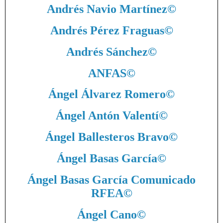
Andrés Navio Martínez
©
Andrés Pérez Fraguas
©
Andrés Sánchez
©
ANFAS
©
Ángel Álvarez Romero
©
Ángel Antón Valentí
©
Ángel Ballesteros Bravo
©
Ángel Basas García
©
Ángel Basas García Comunicado
RFEA
©
Ángel Cano
©