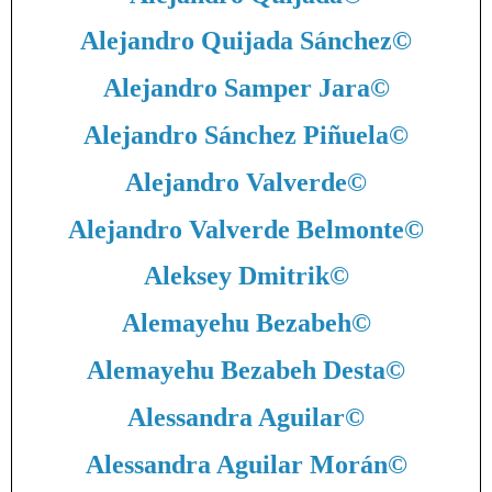
Alejandro Quijada Sánchez
©
Alejandro Samper Jara
©
Alejandro Sánchez Piñuela
©
Alejandro Valverde
©
Alejandro Valverde Belmonte
©
Aleksey Dmitrik
©
Alemayehu Bezabeh
©
Alemayehu Bezabeh Desta
©
Alessandra Aguilar
©
Alessandra Aguilar Morán
©