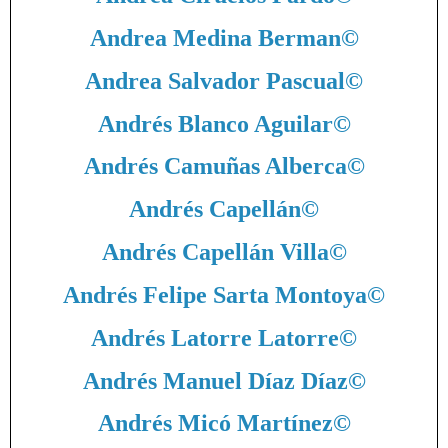
Andrea Medina Berman
©
Andrea Salvador Pascual
©
Andrés Blanco Aguilar
©
Andrés Camuñas Alberca
©
Andrés Capellán
©
Andrés Capellán Villa
©
Andrés Felipe Sarta Montoya
©
Andrés Latorre Latorre
©
Andrés Manuel Díaz Díaz
©
Andrés Micó Martínez
©