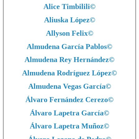
Alice Timbilili
©
Aliuska López
©
Allyson Felix
©
Almudena García Pablos
©
Almudena Rey Hernández
©
Almudena Rodríguez López
©
Almudena Vegas García
©
Álvaro Fernández Cerezo
©
Álvaro Lapetra García
©
Álvaro Lapetra Muñoz
©