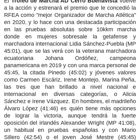
El
Trofeo de Marcha AD Cerro Buenavista
vuelve
a la acción y estrenará el premio que le concedió la
RFEA como "mejor Organizador de Marcha Atlética"
en 2020, y lo hace con una destacada participación
en las pruebas absolutas sobre 10kkm marcha
donde en mujeres sobresale la getafense y
marchadora internacional Lidia Sánchez-Puebla (MP
45:01), que se las verá con la veterana marchadora
ecuatoriana Johana Ordóñez, campeona
panamericana en 2019 y con una marca personal de
45:45, la citada Pinedo (45:02) y jóvenes valores
como Carmen Escáriz, Irene Montejo, Marina Peña,
las tres que han brillado a nivel nacional e
internacional en diversas categorías, o Alicia
Sánchez e Irene Vázquez. En hombres, el madrileño
Álvaro López (41:46) es quién tiene más opciones
de lograr la victoria, aunque tendrá la fuerte
oposición del irlandés Alexander Wright (MP 41:08),
un habitual en pruebas españolas y con Mario
Sillero (42:54) o el joven José Mestre (45:45)