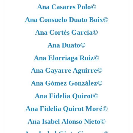
Ana Casares Polo
©
Ana Consuelo Duato Boix
©
Ana Cortés García
©
Ana Duato
©
Ana Elorriaga Ruiz
©
Ana Gayarre Aguirre
©
Ana Gómez González
©
Ana Fidelia Quirot
©
Ana Fidelia Quirot Moré
©
Ana Isabel Alonso Nieto
©