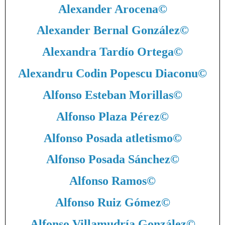
Alexander Arocena
©
Alexander Bernal González
©
Alexandra Tardío Ortega
©
Alexandru Codin Popescu Diaconu
©
Alfonso Esteban Morillas
©
Alfonso Plaza Pérez
©
Alfonso Posada atletismo
©
Alfonso Posada Sánchez
©
Alfonso Ramos
©
Alfonso Ruiz Gómez
©
Alfonso Villamudría González
©