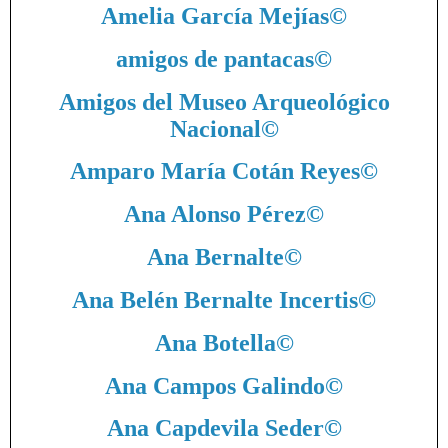
Amelia García Mejías
©
amigos de pantacas
©
Amigos del Museo Arqueológico
Nacional
©
Amparo María Cotán Reyes
©
Ana Alonso Pérez
©
Ana Bernalte
©
Ana Belén Bernalte Incertis
©
Ana Botella
©
Ana Campos Galindo
©
Ana Capdevila Seder
©