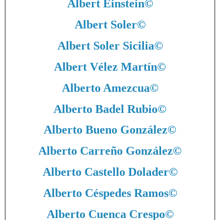
Albert Einstein
©
Albert Soler
©
Albert Soler Sicilia
©
Albert Vélez Martín
©
Alberto Amezcua
©
Alberto Badel Rubio
©
Alberto Bueno González
©
Alberto Carreño González
©
Alberto Castello Dolader
©
Alberto Céspedes Ramos
©
Alberto Cuenca Crespo
©