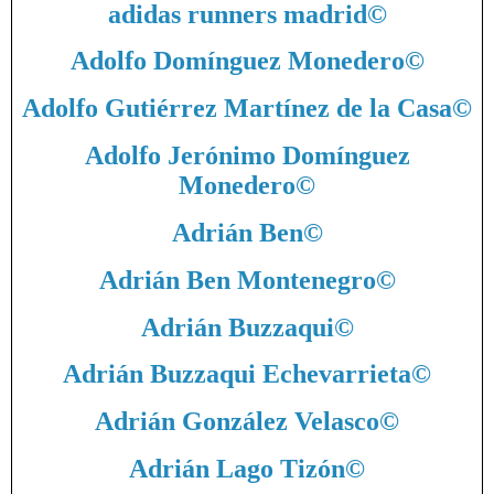
adidas runners madrid
©
Adolfo Domínguez Monedero
©
Adolfo Gutiérrez Martínez de la Casa
©
Adolfo Jerónimo Domínguez
Monedero
©
Adrián Ben
©
Adrián Ben Montenegro
©
Adrián Buzzaqui
©
Adrián Buzzaqui Echevarrieta
©
Adrián González Velasco
©
Adrián Lago Tizón
©