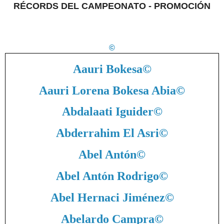
RÉCORDS DEL CAMPEONATO - PROMOCIÓN
©
Aauri Bokesa
©
Aauri Lorena Bokesa Abia
©
Abdalaati Iguider
©
Abderrahim El Asri
©
Abel Antón
©
Abel Antón Rodrigo
©
Abel Hernaci Jiménez
©
Abelardo Campra
©