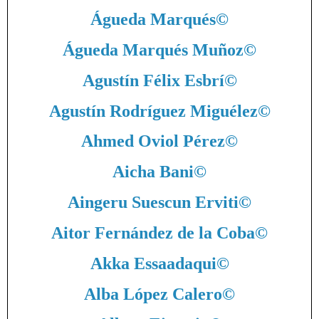
Águeda Marqués
©
Águeda Marqués Muñoz
©
Agustín Félix Esbrí
©
Agustín Rodríguez Miguélez
©
Ahmed Oviol Pérez
©
Aicha Bani
©
Aingeru Suescun Erviti
©
Aitor Fernández de la Coba
©
Akka Essaadaqui
©
Alba López Calero
©