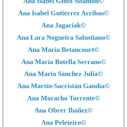
Ana Isabel Ginto Sisamon
©
Ana Isabel Gutiérrez Arribas
©
Ana Jagaciak
©
Ana Lara Nogueira Salustiano
©
Ana María Betancourt
©
Ana María Botella Serrano
©
Ana María Sánchez Julià
©
Ana Martín-Sacristán Gandía
©
Ana Moracho Torrente
©
Ana Obrer Ibáñez
©
Ana Peleteiro
©