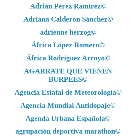
Adrián Pérez Ramírez
©
Adriana Calderón Sánchez
©
adrienne herzog
©
África López Romero
©
África Rodríguez Arroyo
©
AGARRATE QUE VIENEN
BURPEES
©
Agencia Estatal de Meteorología
©
Agencia Mundial Antidopaje
©
Agenda Urbana Española
©
agrupación deportiva marathon
©