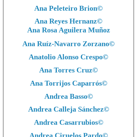
Ana Peleteiro Brion
©
Ana Reyes Hernanz
©
Ana Rosa Aguilera Muñoz
Ana Ruíz-Navarro Zorzano
©
Anatolio Alonso Crespo
©
Ana Torres Cruz
©
Ana Torrijos Caparrós
©
Andrea Basso
©
Andrea Calleja Sánchez
©
Andrea Casarrubios
©
Andrea Ciruelos Pardo
©