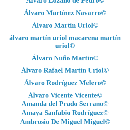
Álvaro Lozano de Pedro
©
Álvaro Martínez Navarro
©
Álvaro Martín Uriol
©
álvaro martín uriol macarena martín
uriol
©
Álvaro Nuño Martín
©
Álvaro Rafael Martín Uriol
©
Álvaro Rodríguez Melero
©
Álvaro Vicente Vicente
©
Amanda del Prado Serrano
©
Amaya Sanfabio Rodríguez
©
Ambrosio De Miguel Miguel
©