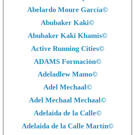
Abelardo Moure García
©
Abubaker Kaki
©
Abubaker Kaki Khamis
©
Active Running Cities
©
ADAMS Formación
©
Adeladlew Mamo
©
Adel Mechaal
©
Adel Mechaal Mechaal
©
Adelaida de la Calle
©
Adelaida de la Calle Martín
©