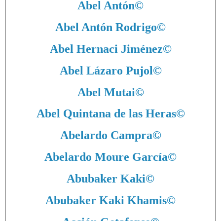
Abel Antón
©
Abel Antón Rodrigo
©
Abel Hernaci Jiménez
©
Abel Lázaro Pujol
©
Abel Mutai
©
Abel Quintana de las Heras
©
Abelardo Campra
©
Abelardo Moure García
©
Abubaker Kaki
©
Abubaker Kaki Khamis
©