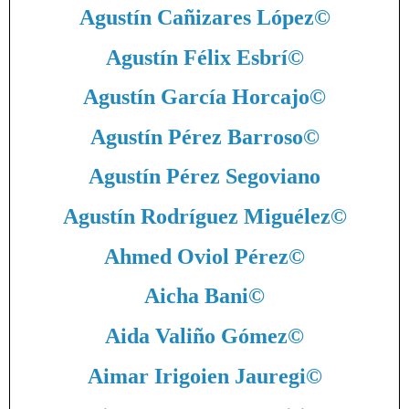
Agustín Cañizares López
©
Agustín Félix Esbrí
©
Agustín García Horcajo
©
Agustín Pérez Barroso
©
Agustín Pérez Segoviano
Agustín Rodríguez Miguélez
©
Ahmed Oviol Pérez
©
Aicha Bani
©
Aida Valiño Gómez
©
Aimar Irigoien Jauregi
©