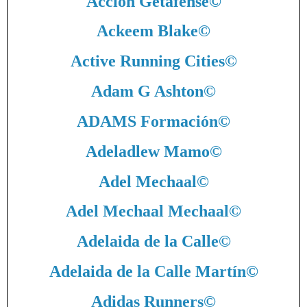
Acción Getafense
©
Ackeem Blake
©
Active Running Cities
©
Adam G Ashton
©
ADAMS Formación
©
Adeladlew Mamo
©
Adel Mechaal
©
Adel Mechaal Mechaal
©
Adelaida de la Calle
©
Adelaida de la Calle Martín
©
Adidas Runners
©