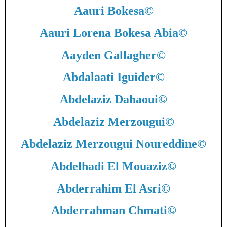
Aauri Bokesa
©
Aauri Lorena Bokesa Abia
©
Aayden Gallagher
©
Abdalaati Iguider
©
Abdelaziz Dahaoui
©
Abdelaziz Merzougui
©
Abdelaziz Merzougui Noureddine
©
Abdelhadi El Mouaziz
©
Abderrahim El Asri
©
Abderrahman Chmati
©