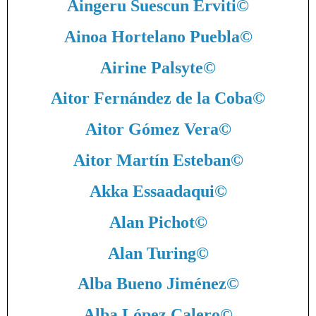
Aingeru Suescun Erviti
©
Ainoa Hortelano Puebla
©
Airine Palsyte
©
Aitor Fernández de la Coba
©
Aitor Gómez Vera
©
Aitor Martín Esteban
©
Akka Essaadaqui
©
Alan Pichot
©
Alan Turing
©
Alba Bueno Jiménez
©
Alba López Calero
©