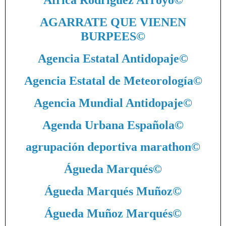
África Rodríguez Arroyo
©
AGARRATE QUE VIENEN
BURPEES
©
Agencia Estatal Antidopaje
©
Agencia Estatal de Meteorología
©
Agencia Mundial Antidopaje
©
Agenda Urbana Española
©
agrupación deportiva marathon
©
Águeda Marqués
©
Águeda Marqués Muñoz
©
Águeda Muñoz Marqués
©