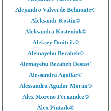
Alejandro Valverde Belmonte
©
Aleksandr Kostin
©
Aleksandra Kosteniuk
©
Aleksey Dmitrik
©
Alemayehu Bezabeh
©
Alemayehu Bezabeh Desta
©
Alessandra Aguilar
©
Alessandra Aguilar Morán
©
Alex Moreno Fernández
©
Àlex Pintado
©