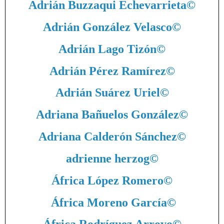
Adrián Buzzaqui Echevarrieta
©
Adrián González Velasco
©
Adrián Lago Tizón
©
Adrián Pérez Ramírez
©
Adrián Suárez Uriel
©
Adriana Bañuelos González
©
Adriana Calderón Sánchez
©
adrienne herzog
©
África López Romero
©
África Moreno García
©