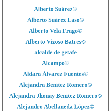
Alberto Suárez
©
Alberto Suárez Laso
©
Alberto Vela Frago
©
Alberto Vizoso Batres
©
alcalde de getafe
Alcampo
©
Aldara Álvarez Fuentes
©
Alejandra Benítez Romero
©
Alejandra Jhonay Benítez Romero
©
Alejandro Abellaneda López
©