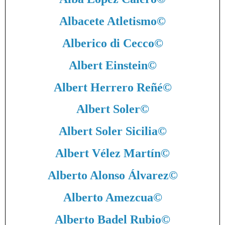
Albacete Atletismo
©
Alberico di Cecco
©
Albert Einstein
©
Albert Herrero Reñé
©
Albert Soler
©
Albert Soler Sicilia
©
Albert Vélez Martín
©
Alberto Alonso Álvarez
©
Alberto Amezcua
©
Alberto Badel Rubio
©