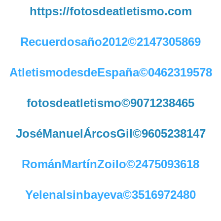
https://fotosdeatletismo.com
Recuerdosaño2012©2147305869
AtletismodesdeEspaña©0462319578
fotosdeatletismo©9071238465
JoséManuelÁrcosGil©9605238147
RománMartínZoilo©2475093618
YelenaIsinbayeva©3516972480