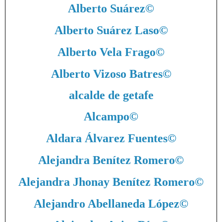
Alberto Suárez
©
Alberto Suárez Laso
©
Alberto Vela Frago
©
Alberto Vizoso Batres
©
alcalde de getafe
Alcampo
©
Aldara Álvarez Fuentes
©
Alejandra Benítez Romero
©
Alejandra Jhonay Benítez Romero
©
Alejandro Abellaneda López
©