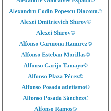
Alexandre Goncalves Espada
©
Alexandru Codin Popescu Diaconu
©
Alexéi Dmítrievich Shírov
©
Alexéi Shírov
©
Alfonso Carmona Ramírez
©
Alfonso Esteban Morillas
©
Alfonso Garijo Tamayo
©
Alfonso Plaza Pérez
©
Alfonso Posada atletismo
©
Alfonso Posada Sánchez
©
Alfonso Ramos
©