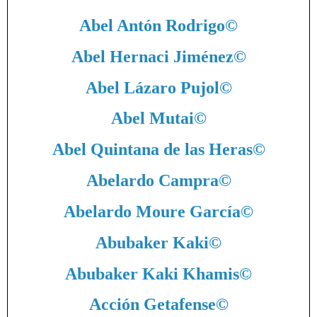
Abel Antón Rodrigo
©
Abel Hernaci Jiménez
©
Abel Lázaro Pujol
©
Abel Mutai
©
Abel Quintana de las Heras
©
Abelardo Campra
©
Abelardo Moure García
©
Abubaker Kaki
©
Abubaker Kaki Khamis
©
Acción Getafense
©