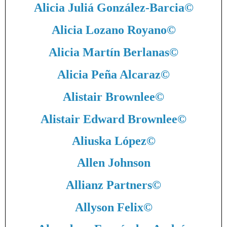
Alicia Juliá González-Barcia
©
Alicia Lozano Royano
©
Alicia Martín Berlanas
©
Alicia Peña Alcaraz
©
Alistair Brownlee
©
Alistair Edward Brownlee
©
Aliuska López
©
Allen Johnson
Allianz Partners
©
Allyson Felix
©