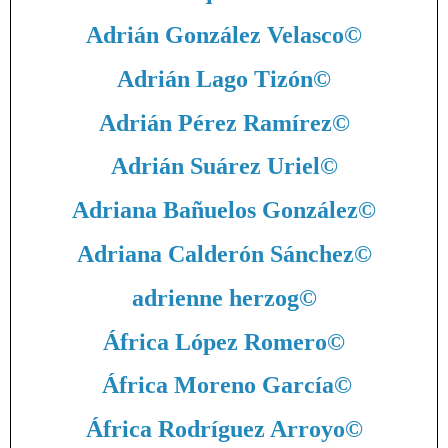
Adrián González Velasco
©
Adrián Lago Tizón
©
Adrián Pérez Ramírez
©
Adrián Suárez Uriel
©
Adriana Bañuelos González
©
Adriana Calderón Sánchez
©
adrienne herzog
©
África López Romero
©
África Moreno García
©
África Rodríguez Arroyo
©