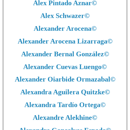
Àlex Pintado Aznar
©
Alex Schwazer
©
Alexander Arocena
©
Alexander Arocena Lizarraga
©
Alexander Bernal González
©
Alexander Cuevas Luengo
©
Alexander Oiarbide Ormazabal
©
Alexandra Aguilera Quitzke
©
Alexandra Tardío Ortega
©
Alexandre Alekhine
©