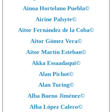
Ainoa Hortelano Puebla
©
Airine Palsyte
©
Aitor Fernández de la Coba
©
Aitor Gómez Vera
©
Aitor Martín Esteban
©
Akka Essaadaqui
©
Alan Pichot
©
Alan Turing
©
Alba Bueno Jiménez
©
Alba López Calero
©