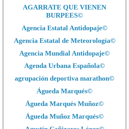
AGARRATE QUE VIENEN
BURPEES
©
Agencia Estatal Antidopaje
©
Agencia Estatal de Meteorología
©
Agencia Mundial Antidopaje
©
Agenda Urbana Española
©
agrupación deportiva marathon
©
Águeda Marqués
©
Águeda Marqués Muñoz
©
Águeda Muñoz Marqués
©
Agustín Cañizares López
©