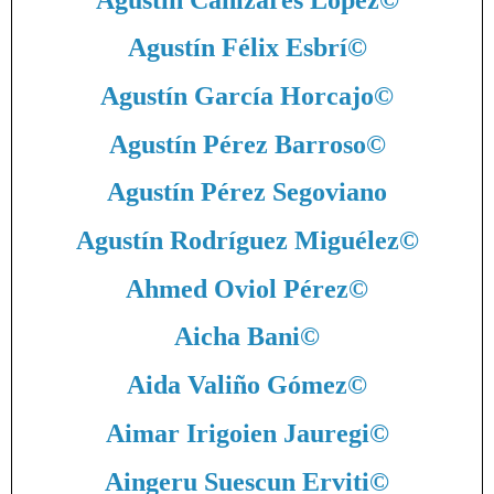
Agustín Félix Esbrí
©
Agustín García Horcajo
©
Agustín Pérez Barroso
©
Agustín Pérez Segoviano
Agustín Rodríguez Miguélez
©
Ahmed Oviol Pérez
©
Aicha Bani
©
Aida Valiño Gómez
©
Aimar Irigoien Jauregi
©
Aingeru Suescun Erviti
©