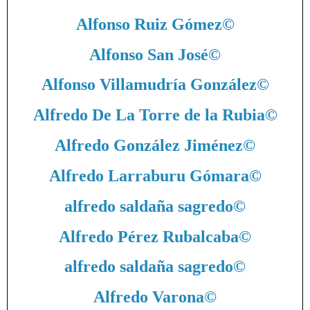
Alfonso Ruiz Gómez
©
Alfonso San José
©
Alfonso Villamudría González
©
Alfredo De La Torre de la Rubia
©
Alfredo González Jiménez
©
Alfredo Larraburu Gómara
©
alfredo saldaña sagredo
©
Alfredo Pérez Rubalcaba
©
alfredo saldaña sagredo
©
Alfredo Varona
©