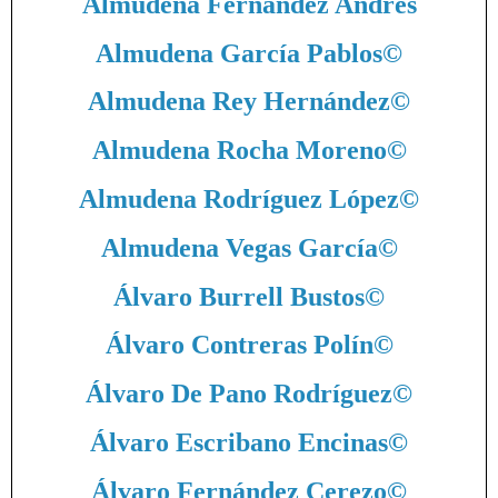
Almudena Fernández Andrés
Almudena García Pablos
©
Almudena Rey Hernández
©
Almudena Rocha Moreno
©
Almudena Rodríguez López
©
Almudena Vegas García
©
Álvaro Burrell Bustos
©
Álvaro Contreras Polín
©
Álvaro De Pano Rodríguez
©
Álvaro Escribano Encinas
©
Álvaro Fernández Cerezo
©