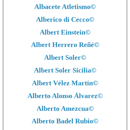
Albacete Atletismo
©
Alberico di Cecco
©
Albert Einstein
©
Albert Herrero Reñé
©
Albert Soler
©
Albert Soler Sicilia
©
Albert Vélez Martín
©
Alberto Alonso Álvarez
©
Alberto Amezcua
©
Alberto Badel Rubio
©