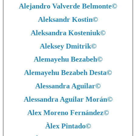
Alejandro Valverde Belmonte
©
Aleksandr Kostin
©
Aleksandra Kosteniuk
©
Aleksey Dmitrik
©
Alemayehu Bezabeh
©
Alemayehu Bezabeh Desta
©
Alessandra Aguilar
©
Alessandra Aguilar Morán
©
Alex Moreno Fernández
©
Àlex Pintado
©