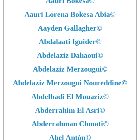
Aauri Bokesa
©
Aauri Lorena Bokesa Abia
©
Aayden Gallagher
©
Abdalaati Iguider
©
Abdelaziz Dahaoui
©
Abdelaziz Merzougui
©
Abdelaziz Merzougui Noureddine
©
Abdelhadi El Mouaziz
©
Abderrahim El Asri
©
Abderrahman Chmati
©
Abel Antón
©