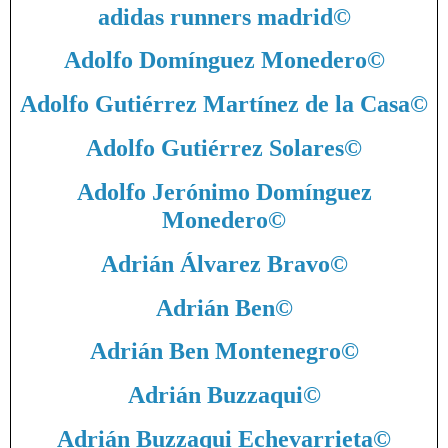
adidas runners madrid
©
Adolfo Domínguez Monedero
©
Adolfo Gutiérrez Martínez de la Casa
©
Adolfo Gutiérrez Solares
©
Adolfo Jerónimo Domínguez
Monedero
©
Adrián Álvarez Bravo
©
Adrián Ben
©
Adrián Ben Montenegro
©
Adrián Buzzaqui
©
Adrián Buzzaqui Echevarrieta
©