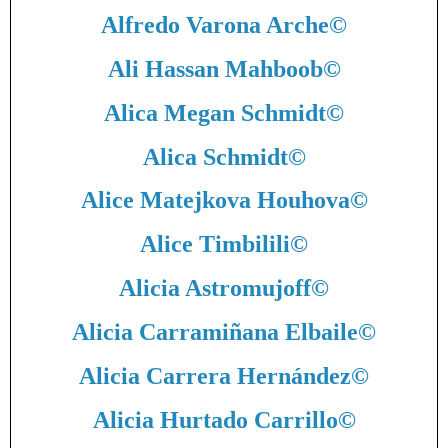
Alfredo Varona Arche
©
Ali Hassan Mahboob
©
Alica Megan Schmidt
©
Alica Schmidt
©
Alice Matejkova Houhova
©
Alice Timbilili
©
Alicia Astromujoff
©
Alicia Carramiñana Elbaile
©
Alicia Carrera Hernández
©
Alicia Hurtado Carrillo
©