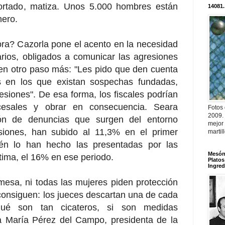
ortado, matiza. Unos 5.000 hombres están
14081.
nero.
ora? Cazorla pone el acento en la necesidad
arios, obligados a comunicar las agresiones
en otro paso más: "Les pido que den cuenta
os en los que existan sospechas fundadas,
siones". De esa forma, los fiscales podrían
rocesales y obrar en consecuencia. Seara
Fotos
2009.
ón de denuncias que surgen del entorno
mejor
esiones, han subido al 11,3% en el primer
martil
én lo han hecho las presentadas por las
Mesón 
tima, el 16% en ese periodo.
Platos
Ingred
mesa, ni todas las mujeres piden protección
a consiguen: los jueces descartan una de cada
 qué son tan cicateros, si son medidas
Ana María Pérez del Campo, presidenta de la