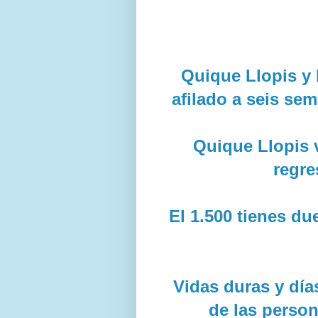
Quique Llopis y 
afilado a seis se
Quique Llopis v
regre
El 1.500 tienes du
Vidas duras y día
de las perso