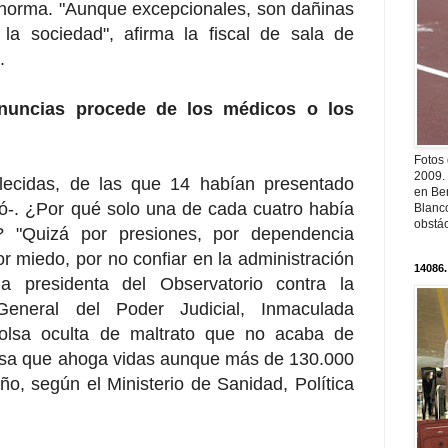
la norma. "Aunque excepcionales, son dañinas
la sociedad", afirma la fiscal de sala de
.
nuncias procede de los médicos o los
Fotos
2009.
llecidas, de las que 14 habían presentado
en Ber
ró-. ¿Por qué solo una de cada cuatro había
Blanc
obstá
n? "Quizá por presiones, por dependencia
 miedo, por no confiar en la administración
14086.
 la presidenta del Observatorio contra la
General del Poder Judicial, Inmaculada
bolsa oculta de maltrato que no acaba de
lsa que ahoga vidas aunque más de 130.000
o, según el Ministerio de Sanidad, Política