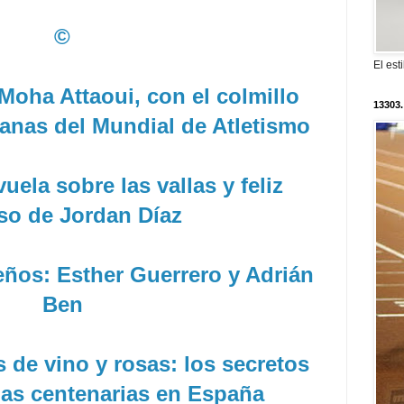
©
El est
Moha Attaoui, con el colmillo
13303.
manas del Mundial de Atletismo
uela sobre las vallas y feliz
so de Jordan Díaz
eños: Esther Guerrero y Adrián
Ben
s de vino y rosas: los secretos
nas centenarias en España