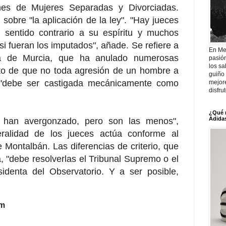
nes de Mujeres Separadas y Divorciadas.
s sobre "la aplicación de la ley". "Hay jueces
 sentido contrario a su espíritu y muchos
si fueran los imputados", añade. Se refiere a
En Me
a de Murcia, que ha anulado numerosas
pasió
los sa
o de que no toda agresión de un hombre a
guiño 
"debe ser castigada mecánicamente como
mejor
disfru
¿Qué 
Adidas
 han avergonzado, pero son las menos",
ralidad de los jueces actúa conforme al
de Montalbán. Las diferencias de criterio, que
a, "debe resolverlas el Tribunal Supremo o el
esidenta del Observatorio. Y a ser posible,
om