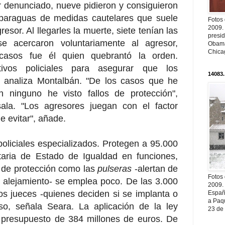
r denunciado, nueve pidieron y consiguieron
 paraguas de medidas cautelares que suele
Fotos
2009.
gresor. Al llegarles la muerte, siete tenían las
presi
e acercaron voluntariamente al agresor,
Obama
Chica
casos fue él quien quebrantó la orden.
ivos policiales para asegurar que los
14083.
, analiza Montalbán. "De los casos que he
 ninguno he visto fallos de protección",
sala. "Los agresores juegan con el factor
e evitar", añade.
policiales especializados. Protegen a 95.000
etaria de Estado de Igualdad en funciones,
 de protección como las
pulseras
-alertan de
Fotos
l alejamiento- se emplea poco. De las 3.000
2009.
os jueces -quienes deciden si se implanta o
Españ
a Paqu
o, señala Seara. La aplicación de la ley
23 de
n presupuesto de 384 millones de euros. De