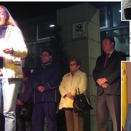
Fotos
2009.
Pista 
seis m
pronós
14088.