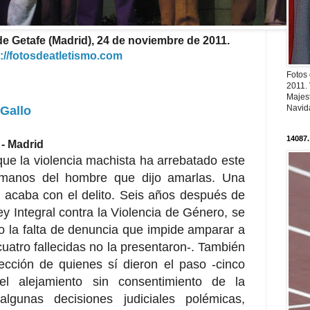
de Getafe (Madrid), 24 de noviembre de 2011.
://fotosdeatletismo.com
Fotos
2011.
Majest
Navid
Gallo
14087.
 - Madrid
ue la violencia machista ha arrebatado este
manos del hombre que dijo amarlas. Una
o acaba con el delito. Seis años después de
ey Integral contra la Violencia de Género, se
la falta de denuncia que impide amparar a
cuatro fallecidas no la presentaron-. También
tección de quienes sí dieron el paso -cinco
el alejamiento sin consentimiento de la
algunas decisiones judiciales polémicas,