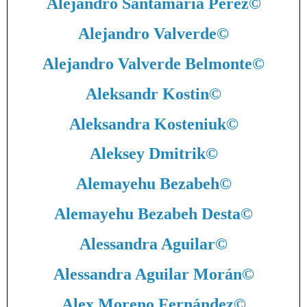
Alejandro Santamaría Pérez
©
Alejandro Valverde
©
Alejandro Valverde Belmonte
©
Aleksandr Kostin
©
Aleksandra Kosteniuk
©
Aleksey Dmitrik
©
Alemayehu Bezabeh
©
Alemayehu Bezabeh Desta
©
Alessandra Aguilar
©
Alessandra Aguilar Morán
©
Alex Moreno Fernández
©