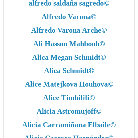
alfredo saldaña sagredo
©
Alfredo Varona
©
Alfredo Varona Arche
©
Ali Hassan Mahboob
©
Alica Megan Schmidt
©
Alica Schmidt
©
Alice Matejkova Houhova
©
Alice Timbilili
©
Alicia Astromujoff
©
Alicia Carramiñana Elbaile
©