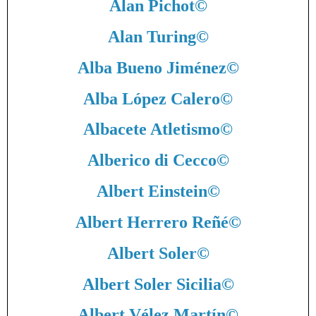
Alan Pichot
©
Alan Turing
©
Alba Bueno Jiménez
©
Alba López Calero
©
Albacete Atletismo
©
Alberico di Cecco
©
Albert Einstein
©
Albert Herrero Reñé
©
Albert Soler
©
Albert Soler Sicilia
©
Albert Vélez Martín
©