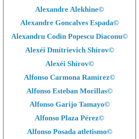
Alexandre Alekhine
©
Alexandre Goncalves Espada
©
Alexandru Codin Popescu Diaconu
©
Alexéi Dmítrievich Shírov
©
Alexéi Shírov
©
Alfonso Carmona Ramírez
©
Alfonso Esteban Morillas
©
Alfonso Garijo Tamayo
©
Alfonso Plaza Pérez
©
Alfonso Posada atletismo
©