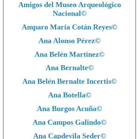
Amigos del Museo Arqueológico
Nacional
©
Amparo María Cotán Reyes
©
Ana Alonso Pérez
©
Ana Belén Martínez
©
Ana Bernalte
©
Ana Belén Bernalte Incertis
©
Ana Botella
©
Ana Burgos Acuña
©
Ana Campos Galindo
©
Ana Capdevila Seder
©