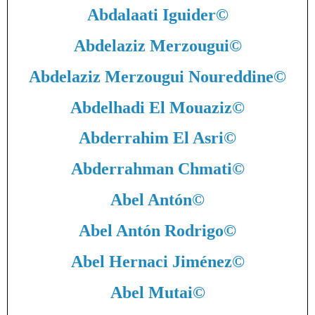
Abdalaati Iguider
©
Abdelaziz Merzougui
©
Abdelaziz Merzougui Noureddine
©
Abdelhadi El Mouaziz
©
Abderrahim El Asri
©
Abderrahman Chmati
©
Abel Antón
©
Abel Antón Rodrigo
©
Abel Hernaci Jiménez
©
Abel Mutai
©