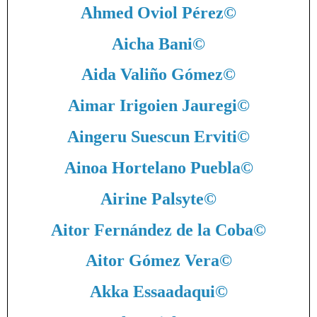
Ahmed Oviol Pérez
©
Aicha Bani
©
Aida Valiño Gómez
©
Aimar Irigoien Jauregi
©
Aingeru Suescun Erviti
©
Ainoa Hortelano Puebla
©
Airine Palsyte
©
Aitor Fernández de la Coba
©
Aitor Gómez Vera
©
Akka Essaadaqui
©