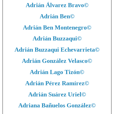
Adrián Álvarez Bravo
©
Adrián Ben
©
Adrián Ben Montenegro
©
Adrián Buzzaqui
©
Adrián Buzzaqui Echevarrieta
©
Adrián González Velasco
©
Adrián Lago Tizón
©
Adrián Pérez Ramírez
©
Adrián Suárez Uriel
©
Adriana Bañuelos González
©