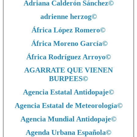
Adriana Calderón Sánchez
©
adrienne herzog
©
África López Romero
©
África Moreno García
©
África Rodríguez Arroyo
©
AGARRATE QUE VIENEN
BURPEES
©
Agencia Estatal Antidopaje
©
Agencia Estatal de Meteorología
©
Agencia Mundial Antidopaje
©
Agenda Urbana Española
©