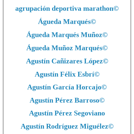
agrupación deportiva marathon
©
Águeda Marqués
©
Águeda Marqués Muñoz
©
Águeda Muñoz Marqués
©
Agustín Cañizares López
©
Agustín Félix Esbrí
©
Agustín García Horcajo
©
Agustín Pérez Barroso
©
Agustín Pérez Segoviano
Agustín Rodríguez Miguélez
©