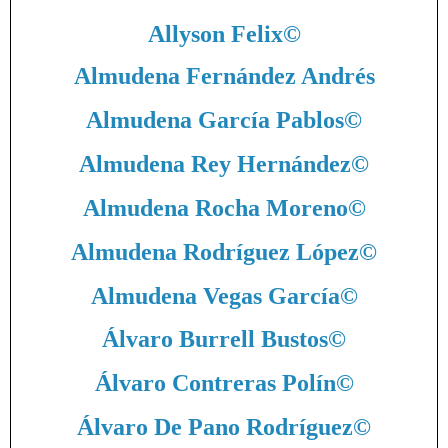
Allyson Felix
©
Almudena Fernández Andrés
Almudena García Pablos
©
Almudena Rey Hernández
©
Almudena Rocha Moreno
©
Almudena Rodríguez López
©
Almudena Vegas García
©
Álvaro Burrell Bustos
©
Álvaro Contreras Polín
©
Álvaro De Pano Rodríguez
©