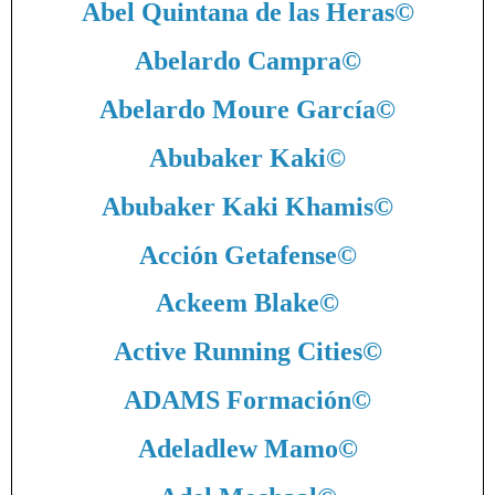
Abel Quintana de las Heras
©
Abelardo Campra
©
Abelardo Moure García
©
Abubaker Kaki
©
Abubaker Kaki Khamis
©
Acción Getafense
©
Ackeem Blake
©
Active Running Cities
©
ADAMS Formación
©
Adeladlew Mamo
©