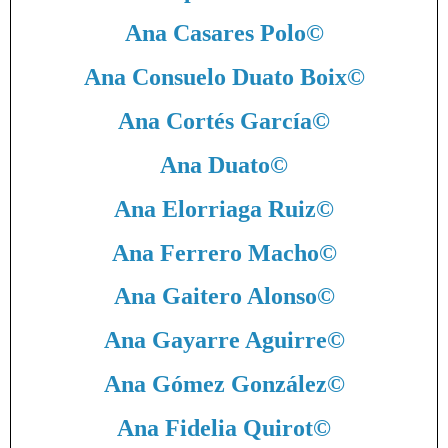
Ana Casares Polo
©
Ana Consuelo Duato Boix
©
Ana Cortés García
©
Ana Duato
©
Ana Elorriaga Ruiz
©
Ana Ferrero Macho
©
Ana Gaitero Alonso
©
Ana Gayarre Aguirre
©
Ana Gómez González
©
Ana Fidelia Quirot
©