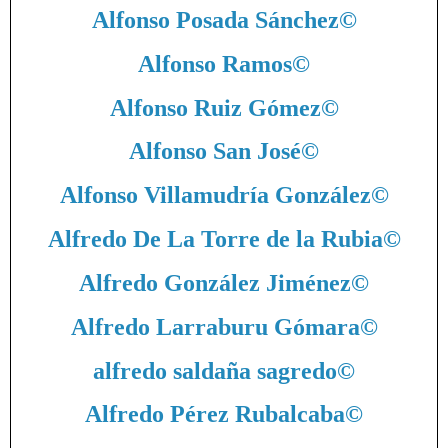
Alfonso Posada Sánchez
©
Alfonso Ramos
©
Alfonso Ruiz Gómez
©
Alfonso San José
©
Alfonso Villamudría González
©
Alfredo De La Torre de la Rubia
©
Alfredo González Jiménez
©
Alfredo Larraburu Gómara
©
alfredo saldaña sagredo
©
Alfredo Pérez Rubalcaba
©