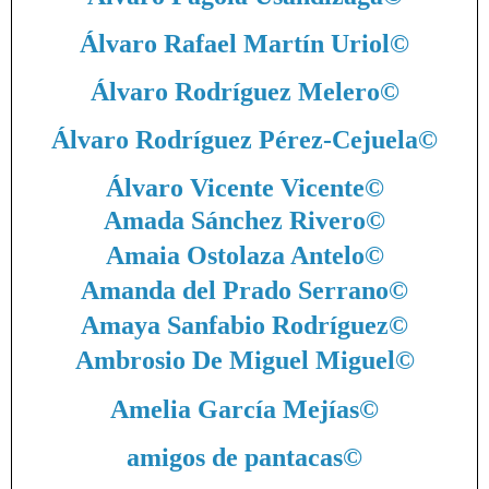
Álvaro Rafael Martín Uriol
©
Álvaro Rodríguez Melero
©
Álvaro Rodríguez Pérez-Cejuela
©
Álvaro Vicente Vicente
©
Amada Sánchez Rivero
©
Amaia Ostolaza Antelo
©
Amanda del Prado Serrano
©
Amaya Sanfabio Rodríguez
©
Ambrosio De Miguel Miguel
©
Amelia García Mejías
©
amigos de pantacas
©