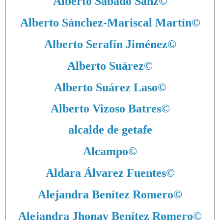
Alberto Sábado Sanz
©
Alberto Sánchez-Mariscal Martín
©
Alberto Serafín Jiménez
©
Alberto Suárez
©
Alberto Suárez Laso
©
Alberto Vizoso Batres
©
alcalde de getafe
Alcampo
©
Aldara Álvarez Fuentes
©
Alejandra Benítez Romero
©
Alejandra Jhonay Benítez Romero
©