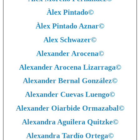
Àlex Pintado
©
Àlex Pintado Aznar
©
Alex Schwazer
©
Alexander Arocena
©
Alexander Arocena Lizarraga
©
Alexander Bernal González
©
Alexander Cuevas Luengo
©
Alexander Oiarbide Ormazabal
©
Alexandra Aguilera Quitzke
©
Alexandra Tardío Ortega
©