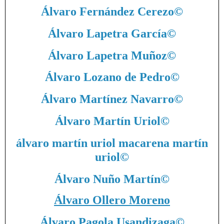
Álvaro Fernández Cerezo
©
Álvaro Lapetra García
©
Álvaro Lapetra Muñoz
©
Álvaro Lozano de Pedro
©
Álvaro Martínez Navarro
©
Álvaro Martín Uriol
©
álvaro martín uriol macarena martín
uriol
©
Álvaro Nuño Martín
©
Álvaro Ollero Moreno
Álvaro Pagola Usandizaga
©