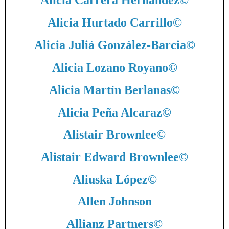
Alicia Carrera Hernández
©
Alicia Hurtado Carrillo
©
Alicia Juliá González-Barcia
©
Alicia Lozano Royano
©
Alicia Martín Berlanas
©
Alicia Peña Alcaraz
©
Alistair Brownlee
©
Alistair Edward Brownlee
©
Aliuska López
©
Allen Johnson
Allianz Partners
©