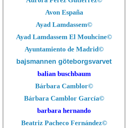
Aurora Pérez Gutiérrez
©
Avon España
Ayad Lamdassem
©
Ayad Lamdassem El Mouhcine
©
Ayuntamiento de Madrid
©
bajsmannen göteborgsvarvet
balian buschbaum
Bárbara Camblor
©
Bárbara Camblor García
©
barbara hernando
Beatriz Pacheco Fernández
©