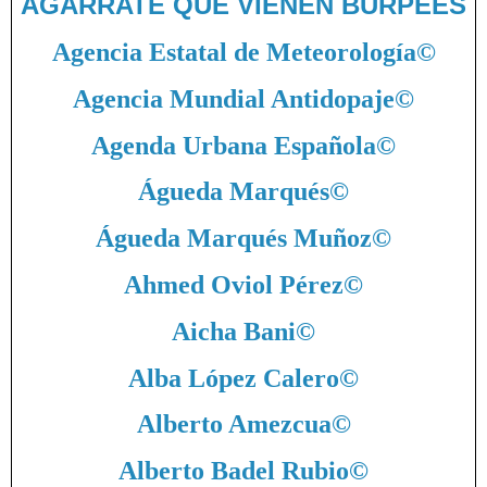
AGARRATE QUE VIENEN BURPEES
Agencia Estatal de Meteorología
©
Agencia Mundial Antidopaje
©
Agenda Urbana Española
©
Águeda Marqués
©
Águeda Marqués Muñoz
©
Ahmed Oviol Pérez
©
Aicha Bani
©
Alba López Calero
©
Alberto Amezcua
©
Alberto Badel Rubio
©