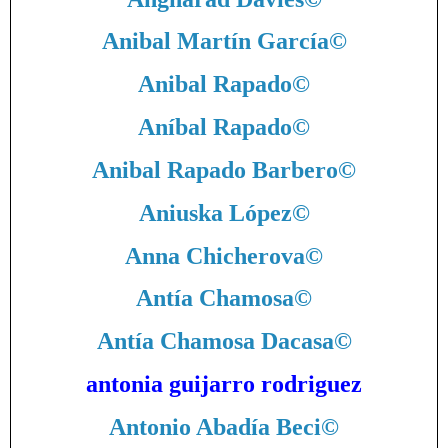
Anibal Martín García
©
Anibal Rapado
©
Aníbal Rapado
©
Anibal Rapado Barbero
©
Aniuska López
©
Anna Chicherova
©
Antía Chamosa
©
Antía Chamosa Dacasa
©
antonia guijarro rodriguez
Antonio Abadía Beci
©