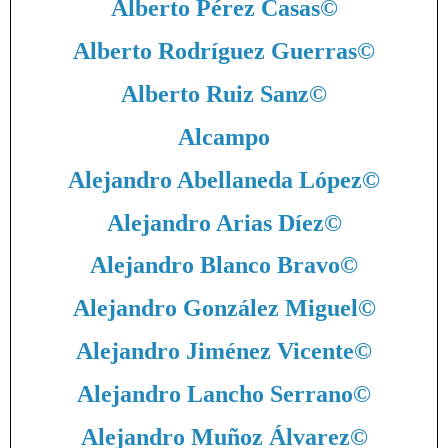
Alberto Pérez Casas
©
Alberto Rodríguez Guerras
©
Alberto Ruiz Sanz
©
Alcampo
Alejandro Abellaneda López
©
Alejandro Arias Díez
©
Alejandro Blanco Bravo
©
Alejandro González Miguel
©
Alejandro Jiménez Vicente
©
Alejandro Lancho Serrano
©
Alejandro Muñoz Álvarez
©