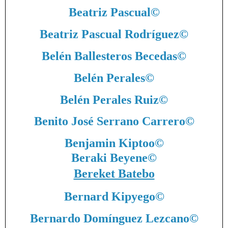
Beatriz Pascual
©
Beatriz Pascual Rodríguez
©
Belén Ballesteros Becedas
©
Belén Perales
©
Belén Perales Ruiz
©
Benito José Serrano Carrero
©
Benjamin Kiptoo
©
Beraki Beyene
©
Bereket Batebo
Bernard Kipyego
©
Bernardo Domínguez Lezcano
©