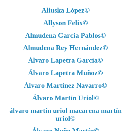
Aliuska López
©
Allyson Felix
©
Almudena García Pablos
©
Almudena Rey Hernández
©
Álvaro Lapetra García
©
Álvaro Lapetra Muñoz
©
Álvaro Martínez Navarro
©
Álvaro Martín Uriol
©
álvaro martín uriol macarena martín
uriol
©
Álvaro Nuño Martín
©