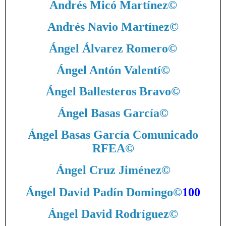
Andrés Micó Martínez
©
Andrés Navio Martínez
©
Ángel Álvarez Romero
©
Ángel Antón Valentí
©
Ángel Ballesteros Bravo
©
Ángel Basas García
©
Ángel Basas García Comunicado
RFEA
©
Ángel Cruz Jiménez
©
Ángel David Padín Domingo
©
100
Ángel David Rodríguez
©