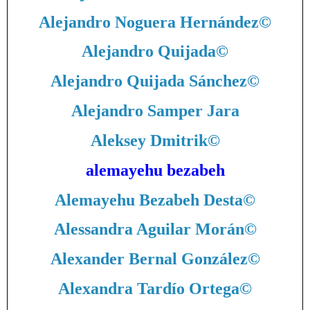
Alejandro Noguera Hernández
©
Alejandro Quijada
©
Alejandro Quijada Sánchez
©
Alejandro Samper Jara
Aleksey Dmitrik
©
alemayehu bezabeh
Alemayehu Bezabeh Desta
©
Alessandra Aguilar Morán
©
Alexander Bernal González
©
Alexandra Tardío Ortega
©