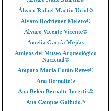
Álvaro Rafael Martín Uriol
©
Álvaro Rodríguez Melero
©
Álvaro Vicente Vicente
©
Amelia García Mejías
Amigos del Museo Arqueológico
Nacional
©
Amparo María Cotán Reyes
©
Ana Bernalte
©
Ana Belén Bernalte Incertis
©
Ana Campos Galindo
©