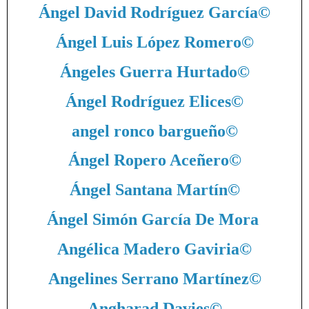
Ángel David Rodríguez García
©
Ángel Luis López Romero
©
Ángeles Guerra Hurtado
©
Ángel Rodríguez Elices
©
angel ronco bargueño
©
Ángel Ropero Aceñero
©
Ángel Santana Martín
©
Ángel Simón García De Mora
Angélica Madero Gaviria
©
Angelines Serrano Martínez
©
Angharad Davies
©