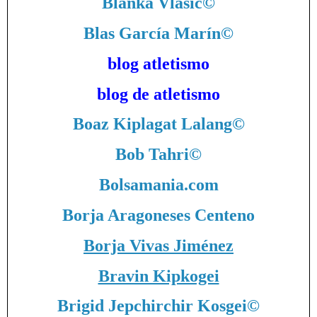
Blanka Vlasic
©
Blas García Marín
©
blog atletismo
blog de atletismo
Boaz Kiplagat Lalang
©
Bob Tahri
©
Bolsamania.com
Borja Aragoneses Centeno
Borja Vivas Jiménez
Bravin Kipkogei
Brigid Jepchirchir Kosgei
©