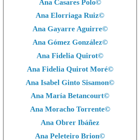
Ana Casares Polo
©
Ana Elorriaga Ruiz
©
Ana Gayarre Aguirre
©
Ana Gómez González
©
Ana Fidelia Quirot
©
Ana Fidelia Quirot Moré
©
Ana Isabel Ginto Sisamon
©
Ana María Betancourt
©
Ana Moracho Torrente
©
Ana Obrer Ibáñez
Ana Peleteiro Brion
©