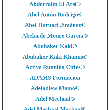
Abderraim El Arsi
©
Abel Antón Rodrigo
©
Abel Hernaci Jiménez
©
Abelardo Moure García
©
Abubaker Kaki
©
Abubaker Kaki Khamis
©
Active Running Cities
©
ADAMS Formación
Adeladlew Mamo
©
Adel Mechaal
©
Adel Mechaal Mechaal
©