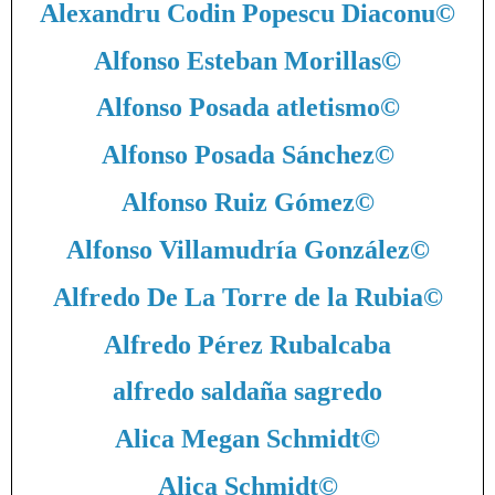
Alexandru Codin Popescu Diaconu
©
Alfonso Esteban Morillas
©
Alfonso Posada atletismo
©
Alfonso Posada Sánchez
©
Alfonso Ruiz Gómez
©
Alfonso Villamudría González
©
Alfredo De La Torre de la Rubia
©
Alfredo Pérez Rubalcaba
alfredo saldaña sagredo
Alica Megan Schmidt
©
Alica Schmidt
©