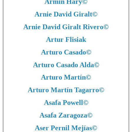
Armin Hary
©
Arnie David Giralt
©
Arnie David Giralt Rivero
©
Artur Flisiak
Arturo Casado
©
Arturo Casado Alda
©
Arturo Martín
©
Arturo Martín Tagarro
©
Asafa Powell
©
Asafa Zaragoza
©
Aser Pernil Mejías
©