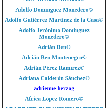
Adolfo Domínguez Monedero
©
Adolfo Gutiérrez Martínez de la Casa
©
Adolfo Jerónimo Domínguez
Monedero
©
Adrián Ben
©
Adrián Ben Montenegro
©
Adrián Pérez Ramírez
©
Adriana Calderón Sánchez
©
adrienne herzog
África López Romero
©