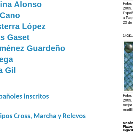
ina Alonso
Fotos
2009.
 Cano
Españ
a Paqu
23 de
terra López
s Gaset
14081.
Jiménez Guardeño
tega
 Gil
pañoles inscritos
Fotos
2009.
mejor
martil
ipos Cross, Marcha y Relevos
Mesón 
Platos
Ingred