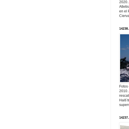
2020.
Atleti
en el 
Cierva
14238.
Fotos
2010. 
resca
Haití
superv
14237.