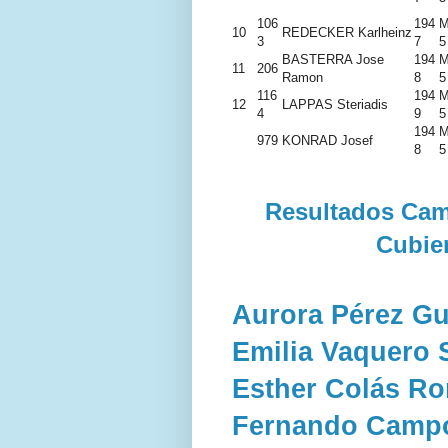
106
194
M
10
REDECKER Karlheinz
3
7
5
BASTERRA Jose
194
M
11
206
Ramon
8
5
116
194
M
12
LAPPAS Steriadis
4
9
5
194
M
979
KONRAD Josef
8
5
Resultados Cam
Cubier
Aurora Pérez Gu
Emilia Vaquero
Esther Colás R
Fernando Camp