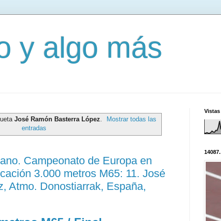
mo y algo más
Vistas
queta
José Ramón Basterra López
.
Mostrar todas las
entradas
14087.
erano. Campeonato de Europa en
ficación 3.000 metros M65: 11. José
, Atmo. Donostiarrak, España,