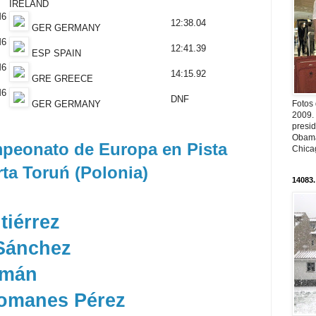
IRELAND
6
12:38.04
GER GERMANY
6
12:41.39
ESP SPAIN
6
14:15.92
GRE GREECE
6
DNF
GER GERMANY
Fotos
2009.
presi
Obama
peonato de Europa en Pista
Chica
ta Toruń (Polonia)
14083.
tiérrez
 Sánchez
omán
omanes Pérez