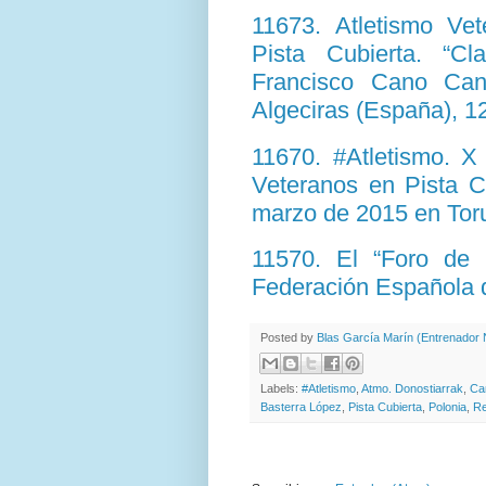
11673. Atletismo V
Pista Cubierta. “Cl
Francisco Cano Can
Algeciras (España), 1
11670. #Atletismo. 
Veteranos en Pista C
marzo de 2015 en Toru
11570. El “Foro de 
Federación Española 
Posted by
Blas García Marín (Entrenador N
Labels:
#Atletismo
,
Atmo. Donostiarrak
,
Ca
Basterra López
,
Pista Cubierta
,
Polonia
,
Re