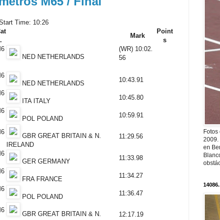
metros M65 / Final
 Start Time: 10:26
at
Point
Mark
.
s
6
(WR)
10:02.
NED NETHERLANDS
56
6
10:43.91
NED NETHERLANDS
6
10:45.80
ITA ITALY
6
10:59.91
POL POLAND
6
Fotos
GBR GREAT BRITAIN & N.
11:29.56
2009.
IRELAND
en Ber
6
Blanc
11:33.98
GER GERMANY
obstá
6
11:34.27
FRA FRANCE
14086.
6
11:36.47
POL POLAND
6
GBR GREAT BRITAIN & N.
12:17.19