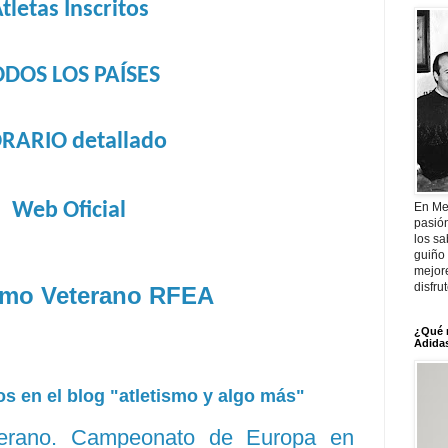
tletas Inscritos
ODOS LOS PAÍSES
RARIO detallado
Web Oficial
En Me
pasió
los sa
guiño 
mejor
disfru
smo Veterano RFEA
¿Qué 
Adidas
s en el blog "atletismo y algo más"
eterano. Campeonato de Europa en