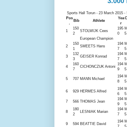
3.000 
Sports Hall Torun - 23 March 2015 -
Pos
Yea
C
Bib
Athlete
.
r
150
195
M
1
STOLWIJK Cees
2
0
5
European Champion
150
194
M
2
SMEETS Hans
1
7
5
132
194
M
3
GEISER Konrad
3
7
5
160
194
M
4
CICHONCZUK Antoni
7
9
5
194
M
5
707
MANN Michael
8
5
194
M
6
929
HERMES Alfred
6
5
194
M
7
566
THOMAS Jean
9
5
180
194
M
8
LESNIAK Marian
2
7
5
194
M
9
594
BEATTIE David
7
5