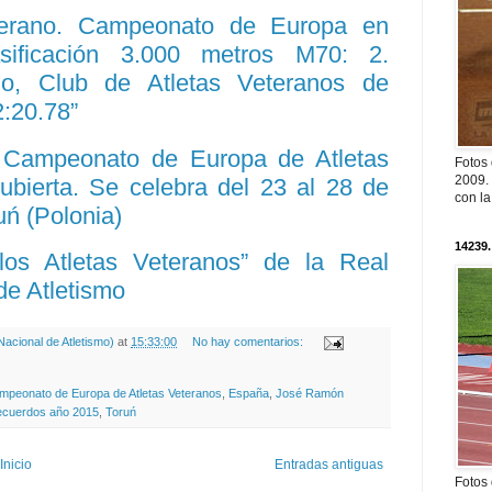
eterano. Campeonato de Europa en
asificación 3.000 metros M70: 2.
o, Club de Atletas Veteranos de
2:20.78”
X Campeonato de Europa de Atletas
Fotos
2009. 
ubierta. Se celebra del 23 al 28 de
con l
ń (Polonia)
14239.
los Atletas Veteranos” de la Real
de Atletismo
acional de Atletismo)
at
15:33:00
No hay comentarios:
mpeonato de Europa de Atletas Veteranos
,
España
,
José Ramón
cuerdos año 2015
,
Toruń
Inicio
Entradas antiguas
Fotos