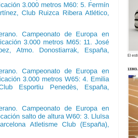
ificación 3.000 metros M60: 5. Fermín
ínez, Club Ruizca Ribera Atlético,
eterano. Campeonato de Europa en
ificación 3.000 metros M65: 11. José
ez, Atmo. Donostiarrak, España,
El est
13303.
eterano. Campeonato de Europa en
ificación 3.000 metros W65: 4. Emilia
Club Esportiu Penedès, España,
eterano. Campeonato de Europa en
icación salto de altura W60: 3. Lluïsa
rcelona Atletisme Club (España),