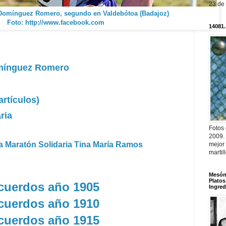
23 de
Domínguez Romero, segundo en Valdebótoa (Badajoz)
Foto: http://www.facebook.com
14081.
mínguez Romero
rtículos)
ria
Fotos
2009.
ia Maratón Solidaria Tina María Ramos
mejor
martil
Mesón 
Platos
uerdos año 1905
Ingred
uerdos año 1910
uerdos año 1915