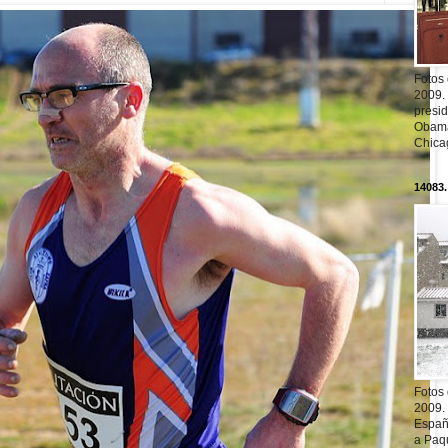
Fotos
2009.
presi
Obama
Chica
14083.
Fotos
2009.
Españ
a Paqu