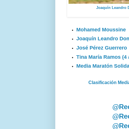
Joaquín Leandro 
Mohamed Moussine
Joaquín Leandro Do
José Pérez Guerrero
Tina María Ramos (4 a
Media Maratón Solida
Clasificación Med
@Rec
@Rec
@Rec