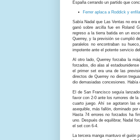
España cerrando un partido que conclu
Ferrer aplaca a Roddick y enfil
Sabía Nadal que Las Ventas no era el
ganó sobre arcilla fue en Roland G
regreso a la tierra batida en un esc
Querrey, y la previsión se cumplió de
paralelos no encontraban su hueco
impotente ante el potente servicio de
Al otro lado, Querrey forzaba la máq
forzados, dio alas al estadounidense
el primer set era una de las previsi
directos de Querrey no dieron tregua
dio demasiadas concesiones. Había 
El de San Francisco seguía lanzado
favor con 2-0 ante los rumores de la 
cuarto juego. Ahí se agotaron las 
asequible, más fallón, dominado por
Hasta 74 errores no forzados ha fi
uno. Después de equilibrar, Nadal forzó
el set con 6-4.
La tercera manga mantuvo el guión pr