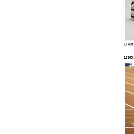
El est
13303.