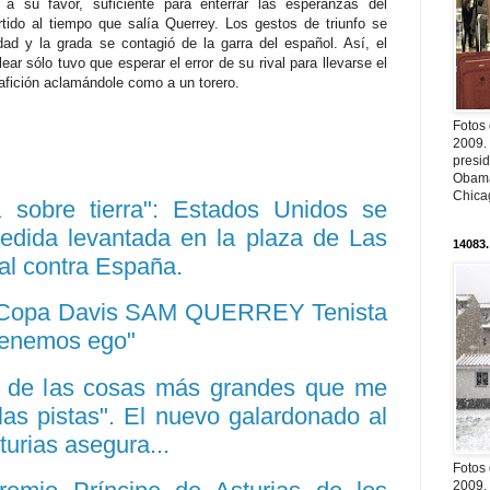
 a su favor, suficiente para enterrar las esperanzas del
rtido al tiempo que salía Querrey. Los gestos de triunfo se
ad y la grada se contagió de la garra del español. Así, el
ear sólo tuvo que esperar el error de su rival para llevarse el
la afición aclamándole como a un torero.
Fotos
2009.
presi
Obama
Chica
a sobre tierra": Estados Unidos se
medida levantada en la plaza de Las
14083.
nal contra España.
Copa Davis SAM QUERREY Tenista
tenemos ego"
a de las cosas más grandes que me
las pistas". El nuevo galardonado al
urias asegura...
Fotos
2009.