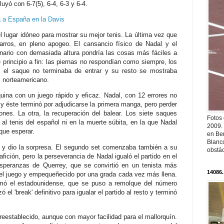
yó con 6-7(5), 6-4, 6-3 y 6-4.
a a España en la Davis
 lugar idóneo para mostrar su mejor tenis. La última vez que
arros, en pleno apogeo. El cansancio físico de Nadal y el
enario con demasiada altura pondría las cosas más fáciles a
 principio a fin: las piernas no respondían como siempre, los
, el saque no terminaba de entrar y su resto se mostraba
l norteamericano.
uina con un juego rápido y eficaz. Nadal, con 12 errores no
 y éste terminó por adjudicarse la primera manga, pero perder
ones. La otra, la recuperación del balear. Los siete saques
Fotos
 al tenis del español ni en la muerte súbita, en la que Nadal
2009.
que esperar.
en Ber
Blanc
 y dio la sorpresa. El segundo set comenzaba también a su
obstá
afición, pero la perseverancia de Nadal igualó el partido en el
esperanzas de Querrey, que se convirtió en un tenista más
14086.
 el juego y empequeñecido por una grada cada vez más llena.
rmó el estadounidense, que se puso a remolque del número
 el 'break' definitivo para igualar el partido al resto y terminó
eestablecido, aunque con mayor facilidad para el mallorquín.