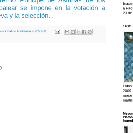
remio Príncipe de Asturias de los
Españ
 balear se impone en la votación a
a Paqu
23 de
va y la selección...
14081.
acional de Atletismo)
at
8:53:00
o
Fotos
2009.
mejor
martil
Mesón 
Platos
Ingred