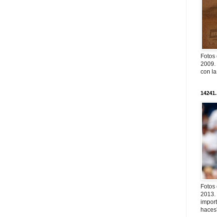
Fotos
2009. 
con l
14241.
Fotos
2013. 
import
haces