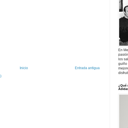
En Me
pasió
los sa
guiño 
Inicio
Entrada antigua
mejor
disfru
)
¿Qué 
Adidas