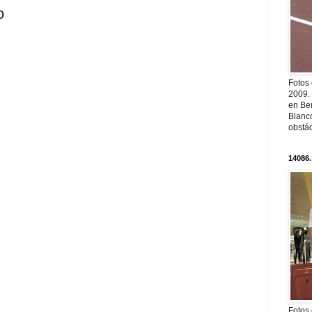
o
Fotos
2009.
en Ber
Blanc
obstá
14086.
Fotos