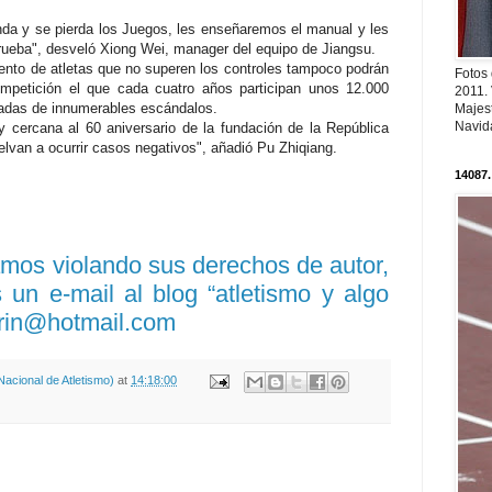
da y se pierda los Juegos, les enseñaremos el manual y les
ueba", desveló Xiong Wei, manager del equipo de Jiangsu.
ento de atletas que no superen los controles tampoco podrán
Fotos
mpetición el que cada cuatro años participan unos 12.000
2011.
cadas de innumerables escándalos.
Majest
Navid
 cercana al 60 aniversario de la fundación de la República
lvan a ocurrir casos negativos", añadió Pu Zhiqiang.
14087.
amos violando sus derechos de autor,
un e-mail al blog “atletismo y algo
rin@hotmail.com
acional de Atletismo)
at
14:18:00