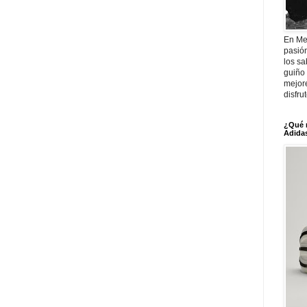
En Me
pasió
los sa
guiño 
mejor
disfru
¿Qué 
Adidas