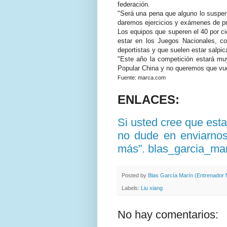
federación.
"Será una pena que alguno lo suspen
daremos ejercicios y exámenes de pr
Los equipos que superen el 40 por ci
estar en los Juegos Nacionales, co
deportistas y que suelen estar salpi
"Este año la competición estará muy
Popular China y no queremos que vue
Fuente: marca.com
ENLACES:
Si usted cree que est
no dude en enviarnos 
más”. blas_garcia_ma
Posted by
Blas García Marín (Entrenador N
Labels:
Liu xiang
No hay comentarios: