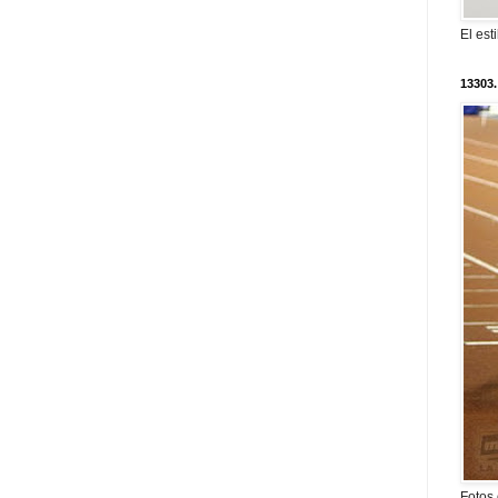
El est
13303.
Fotos