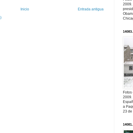
2009.
presi
Inicio
Entrada antigua
Obama
)
Chica
14083.
Fotos
2009.
Españ
a Paqu
23 de
14081.