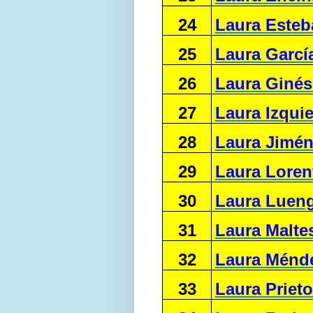
24
Laura Esteb
25
Laura Garcí
26
Laura Giné
27
Laura Izqui
28
Laura Jimé
29
Laura Lore
30
Laura Luen
31
Laura Malte
32
Laura Ménd
33
Laura Priet