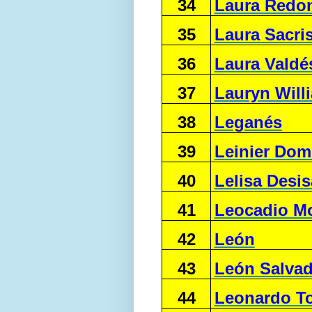
34
Laura Redo
35
Laura Sacri
36
Laura Vald
37
Lauryn Will
38
Leganés
39
Leinier Dom
40
Lelisa Desis
41
Leocadio M
42
León
43
León Salvad
44
Leonardo T