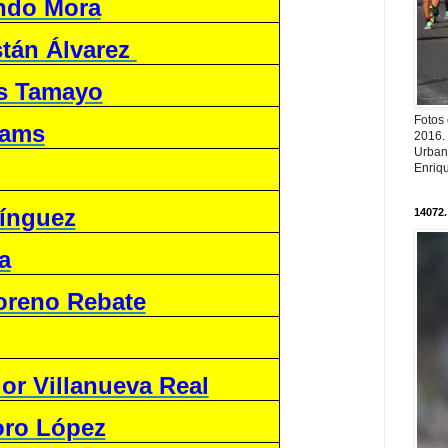
ndo Mora
stán Álvarez
és Tamayo
Fotos
iams
2016.
Urban
Enriqu
ínguez
14072.
a
oreno Rebate
or Villanueva Real
oro López