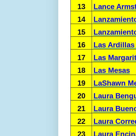
13
Lance Arms
14
Lanzamiento
15
Lanzamiento
16
Las Ardillas
17
Las Margari
18
Las Mesas
19
LaShawn Mer
20
Laura Bengu
21
Laura Buen
22
Laura Corr
23
Laura Encin