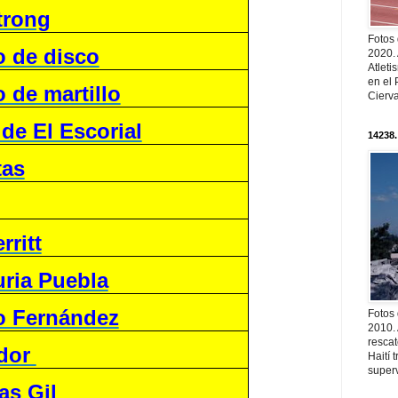
trong
Fotos
 de disco
2020.
Atleti
en el 
 de martillo
Cierva
 de El Escorial
14238.
tas
ritt
ria Puebla
o Fernández
Fotos
2010. 
resca
edor
Haití
superv
as Gil