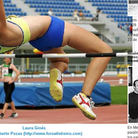
Fotos
2009.
Españ
a Paqu
23 de
Mesón 
Platos
Ingred
En Me
Laura Ginés
pasió
berto Pozas (http://www.foroatletismo.com)
los sa