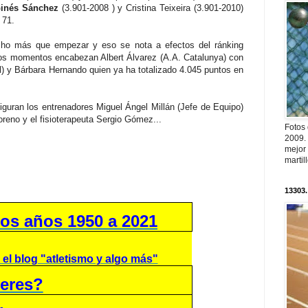
Ginés Sánchez
(3.901-2008 ) y Cristina Teixeira (3.901-2010)
 71.
cho más que empezar y eso se nota a efectos del ránking
tos momentos encabezan Albert Álvarez (A.A. Catalunya) con
) y Bárbara Hernando quien ya ha totalizado 4.045 puntos en
iguran los entrenadores Miguel Ángel Millán (Jefe de Equipo)
oreno y el fisioterapeuta Sergio Gómez...
Fotos
2009.
mejor
martil
13303.
os años 1950 a 2021
 el blog "atletismo y algo más"
 eres?