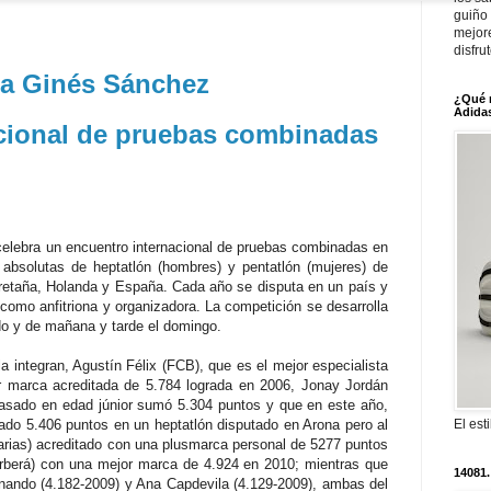
guiño 
mejor
disfru
a Ginés Sánchez
¿Qué 
Adidas
cional de pruebas combinadas
celebra un encuentro internacional de pruebas combinadas en
s absolutas de heptatlón (hombres) y pentatlón (mujeres) de
retaña, Holanda y España. Cada año se disputa en un país y
omo anfitriona y organizadora. La competición se desarrolla
do y de mañana y tarde el domingo.
a integran, Agustín Félix (FCB), que es el mejor especialista
 marca acreditada de 5.784 lograda en 2006, Jonay Jordán
pasado en edad júnior sumó 5.304 puntos y que en este año,
ado 5.406 puntos en un heptatlón disputado en Arona pero al
El est
narias) acreditado con una plusmarca personal de 5277 puntos
rberá) con una mejor marca de 4.924 en 2010; mientras que
14081.
nando (4.182-2009) y Ana Capdevila (4.129-2009), ambas del