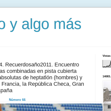
mo y algo más
Vistas
04. Recuerdosaño2011. Encuentro
bas combinadas en pista cubierta
absolutas de heptatlón (hombres) y
14083.
e Francia, la República Checa, Gran
spaña
Número 66