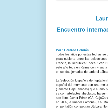
Laur
Encuentro interna
Por : Gerardo Cebrián
Todos los años por estas fechas se 
pista cubierta entre las seleccione
Francia, la República Checa, Gran B
este año toca en Reims con Francia c
en sendas jornadas de tarde el sába
La Selección Española de heptatlón l
español del momento con una mejor
(Tenerife CajaCanarias) que el año 
ya con artefactos absolutos, ha sum
aire libre, Javier Pérez (CAI CajaCa
en 2009, e Imanol Cardona (U.A. Ba
en pentatlón competirán Bárbara Her