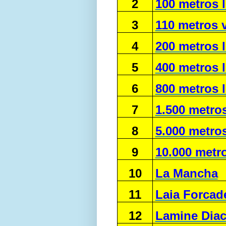
2
100 metros l
3
110 metros v
4
200 metros l
5
400 metros l
6
800 metros l
7
1.500 metros
8
5.000 metros
9
10.000 metro
10
La Mancha
11
Laia Forcad
12
Lamine Dia