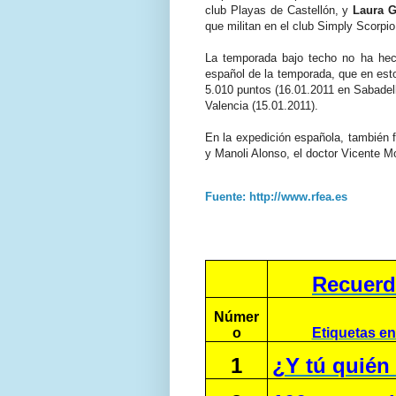
club Playas de Castellón, y
Laura 
que militan en el club Simply Scorpio
La temporada bajo techo no ha he
español de la temporada, que en es
5.010 puntos (16.01.2011 en Sabadell
Valencia (15.01.2011).
En la expedición española, también f
y Manoli Alonso, el doctor Vicente M
Fuente: http://www.rfea.es
Recuerd
Númer
o
Etiquetas en
1
¿Y tú quién