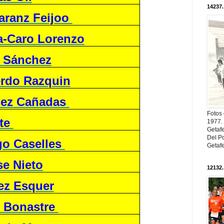
14237.
aranz Feijoo
a-Caro Lorenzo
s Sánchez
erdo Razquin
nez Cañadas
Fotos
nte
1977. 
Getaf
Del Po
go Caselles
Getaf
se Nieto
12132.
ez Esquer
o Bonastre