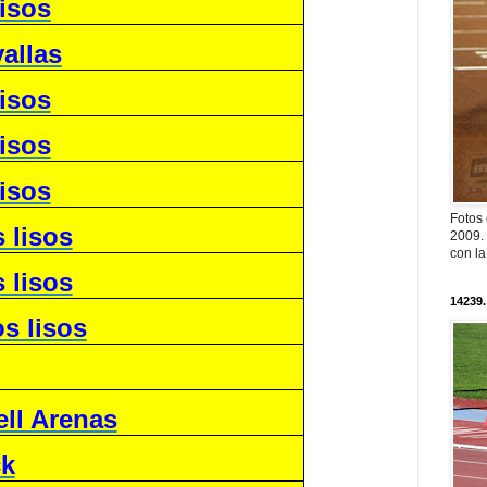
isos
allas
isos
isos
isos
Fotos
 lisos
2009. 
con l
 lisos
14239.
s lisos
ell Arenas
ck