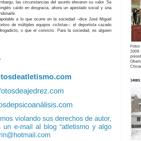
embargo, las circunstancias del asunto elevaron su valor. Se
 inglés caído en desgracia, ahora un apestado social y una
ndonarle.
apolable a lo que ocurre en la sociedad –dice José Miguel
rtivo de múltiples equipos ciclistas–: el deportista cazado
drogadicto, o que el convicto. Para la sociedad, es alguien
Fotos
2009.
presi
s
Obama
Chica
fotosdeatletismo.com
14083.
/fotosdeajedrez.com
otosdepsicoanálisis.com
amos violando sus derechos de autor,
un e-mail al blog “atletismo y algo
rin@hotmail.com