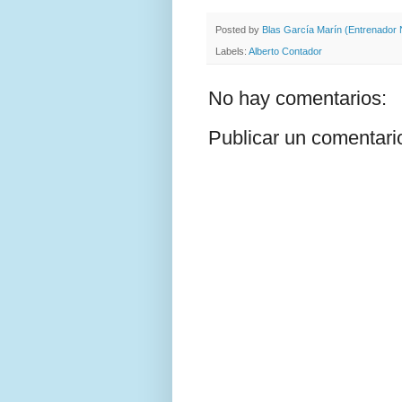
Posted by
Blas García Marín (Entrenador N
Labels:
Alberto Contador
No hay comentarios:
Publicar un comentari