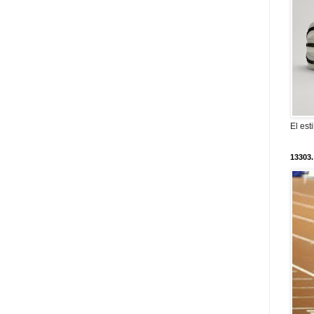
El est
13303.