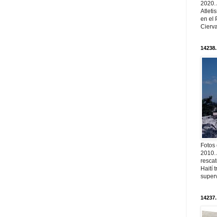
2020.
Atleti
en el 
Cierva
14238.
Fotos
2010. 
resca
Haití
superv
14237.