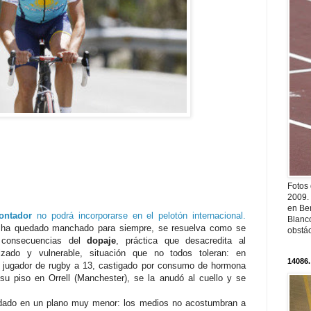
Fotos
2009.
en Ber
ontador
no podrá incorporarse en el pelotón internacional.
Blanc
ha quedado manchado para siempre, se resuelva como se
obstá
s consecuencias del
dopaje
, práctica que desacredita al
tizado y vulnerable, situación que no todos toleran: en
14086.
, jugador de rugby a 13, castigado por consumo de hormona
su piso en Orrell (Manchester), se la anudó al cuello y se
dado en un plano muy menor: los medios no acostumbran a