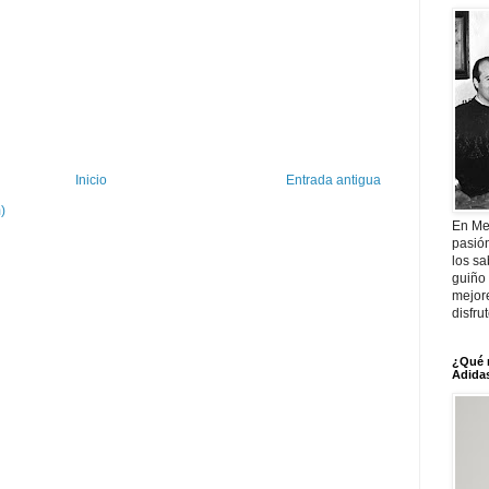
Inicio
Entrada antigua
)
En Me
pasió
los sa
guiño 
mejor
disfru
¿Qué 
Adidas