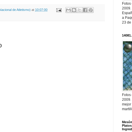
Fotos
2009.
acional de Atletismo)
at
10:07:00
Españ
a Paqu
23 de
14081.
o
Fotos
2009.
mejor
martil
Mesón 
Platos
Ingred