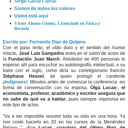
Sergio García Cuevas
Somos de todos los colores
Usted está aquí
Víctor Alonso Gómez, Licenciado en Física y
Becario
Escrito por: Fernando Díaz de Quijano
Con el paso lento, el oído duro y el sentido del humor
intacto,
José Luis Sampedro
entra en el salón de actos de
la
Fundación Juan March
. Alrededor de 400 personas le
esperan allí para escuchar su autobiografía intelectual, o su
baile con el siglo, como diría su correligionario francés
Stéphane Hessel
, de quien prologó el candente
¡Indignaos!
. Minutos antes de comenzar la conferencia -en
forma de conversación con su esposa,
Olga Lucas
-,
el
economista, profesor, académico y escritor asegura que
no sabe de qué va a hablar
, pues siempre improvisa en
este tipo de actos.
“Va a ser imposible resumir toda su vida en una hora. Ya
nos costó hacerlo en 20 en los cursos de la Menéndez
Pelayo...”, dice
Lucas, coautora del último libro de