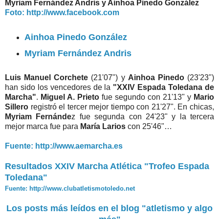
Myriam Fernández Andris y Ainhoa Pinedo González
Foto: http://www.facebook.com
Ainhoa Pinedo González
Myriam Fernández Andris
Luis Manuel Corchete
(21'07") y
Ainhoa Pinedo
(23'23")
han sido los vencedores de la
"XXIV Espada Toledana de
Marcha"
.
Miguel A. Prieto
fue segundo con 21'13" y
Mario
Sillero
registró el tercer mejor tiempo con 21'27". En chicas,
Myriam Fernánde
z fue segunda con 24'23" y la tercera
mejor marca fue para
María Larios
con 25'46"…
Fuente: http://www.aemarcha.es
Resultados XXIV Marcha Atlética "Trofeo Espada
Toledana"
Fuente: http://www.clubatletismotoledo.net
Los posts más leídos en el blog "atletismo y algo