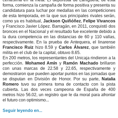
forma, comienza la campaña de forma positiva y presenta su
candidatura para luchar por medallas en las competiciones
de esta temporada, en la que sus principales rivales serán,
como ya es habitual,
Jackson Quiñóñez
,
Felipe Vivancos
y Francisco Javier López. Barragán, en 2011, conquistó dos
bronces en el Nacional y el resultado fue excelente debido a
la dura competencia en las distancias de 60 y 110 vallas,
respectivamente. En la prueba de Antequera, el linarense
Francisco Ruiz
hizo 8.59 y
Carlos Álvarez
, que también
milita en el club de la capital, obtuvo 8.65.
En 200 metros, los representantes del Unicaja rindieron a la
perfección.
Mohamed Amín
y
Ramón Machado
brillaron
con unas marcas de 22.58 y 22.65, respectivamente y
demostraron que pueden aportar puntos en las jornadas que
se disputan en División de Honor. Por su parte,
Natalia
Romero
tuvo su primera toma de contacto con la pista
cubierta. Las dos veces campeona de España de 400
metros hizo 56.02, un registro que le da moral para afrontar
el futuro con optimismo...
Seguir leyendo en...