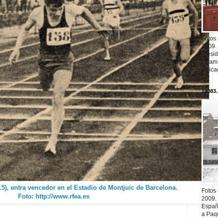
Fotos
2009.
presi
Obama
Chica
14083.
5), entra vencedor en el Estadio de Montjuic de Barcelona.
Fotos
Foto: http://www.rfea.es
2009.
Españ
a Paqu