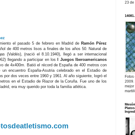
23 de
14081.
nez
ecimiento el pasado 5 de febrero en Madrid de
Ramón Pérez
ñol de 400 metros lisos a finales de los años 50. Natural de
as (Valdés), (nació el 8.10.1940), llegó a ser internacional
62) llegando a participar en los
I Juegos Iberoamericanos
evo de 4x400m. Batió el récord de España de 400 metros con
 un encuentro España-Asutria celebrado en el Estadio de
s por dos veces entre 1960 y 1961. Al año siguiente, logró el
Fotos
etros en el Estadio de Riazor de la Coruña. Fue uno de los
2009.
mejor
drid, era muy querido por toda la familia atlética.
martil
Mesón 
Platos
Ingred
fotosdeatletismo.com