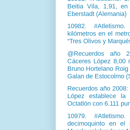
Beitia Vila, 1,91, e
Eberstadt (Alemania)
10982. #Atletismo.
kilómetros en el metr
“Tres Olivos y Marqués
@Recuerdos año 20
Cáceres López 8,00 m
Bruno Hortelano Roig 
Galan de Estocolmo (
Recuerdos año 2008: 
López establece la
Octatlón con 6.111 pun
10979. #Atletismo.
decimoquinto en el