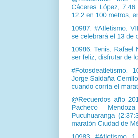
Cáceres López, 7,46 
12.2 en 100 metros, e
10987. #Atletismo. VI
se celebrará el 13 de
10986. Tenis. Rafael 
ser feliz, disfrutar de 
#Fotosdeatletismo. 
Jorge Saldaña Cerrill
cuando corría el mara
@Recuerdos año 2013
Pacheco Mendoza
Pucuhuaranga (2:37:3
maratón Ciudad de Mé
10983. #Atletismo. 1