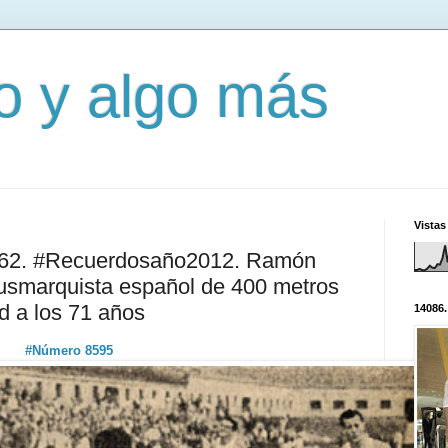
mo y algo más
Vistas
9762. #Recuerdosaño2012. Ramón
lusmarquista español de 400 metros
id a los 71 años
14086.
#Número 8595