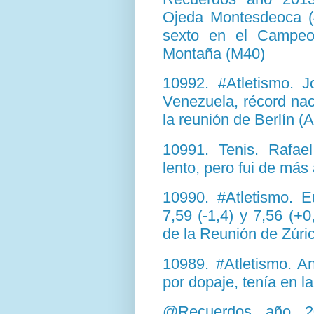
Ojeda Montesdeoca (4
sexto en el Campeo
Montaña (M40)
10992. #Atletismo. J
Venezuela, récord nac
la reunión de Berlín (
10991. Tenis. Rafa
lento, pero fui de más
10990. #Atletismo. E
7,59 (-1,4) y 7,56 (+0
de la Reunión de Zúri
10989. #Atletismo. 
por dopaje, tenía en l
@Recuerdos año 20