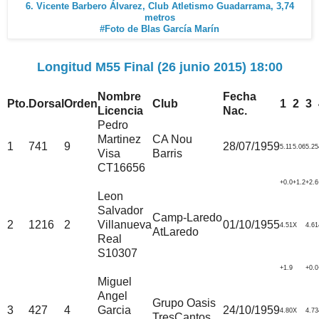
6. Vicente Barbero Álvarez, Club Atletismo Guadarrama, 3,74
metros
#Foto de Blas García Marín
Longitud M55 Final (26 junio 2015) 18:00
Nombre
Fecha
Pto.
Dorsal
Orden
Club
1
2
3
Licencia
Nac.
Pedro
Martinez
CA Nou
1
741
9
28/07/1959
5.11
5.06
5.25
Visa
Barris
CT16656
+0.0
+1.2
+2.6
Leon
Salvador
Camp-Laredo
2
1216
2
Villanueva
01/10/1955
4.51
X
4.61
AtLaredo
Real
S10307
+1.9
+0.0
Miguel
Angel
Grupo Oasis
3
427
4
Garcia
24/10/1959
4.80
X
4.73
TresCantos