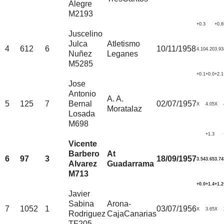
Alegre
M2193
+0.3
+0.8
Juscelino
Julca
Atletismo
4
612
6
10/11/1958
4.10
4.20
3.93
Nuñez
Leganes
M5285
+0.1
+0.0
+2.1
Jose
Antonio
A. A.
5
125
7
Bernal
02/07/1957
X
4.05
X
Moratalaz
Losada
M698
+1.3
Vicente
Barbero
At
6
97
3
18/09/1957
3.54
3.65
3.74
Alvarez
Guadarrama
M713
+0.0
+1.4
+1.2
Javier
Sabina
Arona-
7
1052
1
03/07/1956
X
3.65
X
Rodriguez
CajaCanarias
TF205