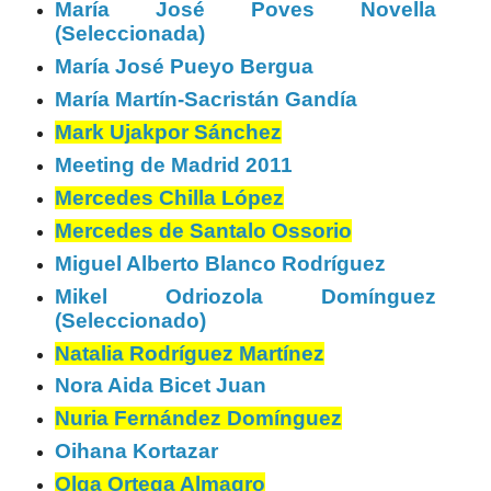
María José Poves Novella
(Seleccionada)
María José Pueyo Bergua
María Martín-Sacristán Gandía
Mark Ujakpor Sánchez
Meeting de Madrid 2011
Mercedes Chilla López
Mercedes de Santalo Ossorio
Miguel Alberto Blanco Rodríguez
Mikel Odriozola Domínguez
(Seleccionado)
Natalia Rodríguez Martínez
Nora Aida Bicet Juan
Nuria Fernández Domínguez
Oihana Kortazar
Olga Ortega Almagro