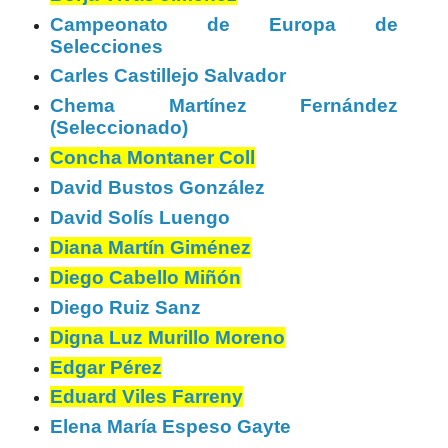
Campeonato de Europa de
Selecciones
Carles Castillejo Salvador
Chema Martínez Fernández
(Seleccionado)
Concha Montaner Coll
David Bustos González
David Solís Luengo
Diana Martín Giménez
Diego Cabello Miñón
Diego Ruiz Sanz
Digna Luz Murillo Moreno
Edgar Pérez
Eduard Viles Farreny
Elena María Espeso Gayte