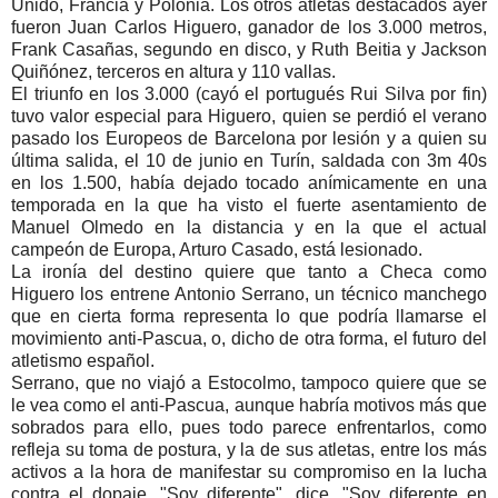
Unido, Francia y Polonia. Los otros atletas destacados ayer
fueron Juan Carlos Higuero, ganador de los 3.000 metros,
Frank Casañas, segundo en disco, y Ruth Beitia y Jackson
Quiñónez, terceros en altura y 110 vallas.
El triunfo en los 3.000 (cayó el portugués Rui Silva por fin)
tuvo valor especial para Higuero, quien se perdió el verano
pasado los Europeos de Barcelona por lesión y a quien su
última salida, el 10 de junio en Turín, saldada con 3m 40s
en los 1.500, había dejado tocado anímicamente en una
temporada en la que ha visto el fuerte asentamiento de
Manuel Olmedo en la distancia y en la que el actual
campeón de Europa, Arturo Casado, está lesionado.
La ironía del destino quiere que tanto a Checa como
Higuero los entrene Antonio Serrano, un técnico manchego
que en cierta forma representa lo que podría llamarse el
movimiento anti-Pascua, o, dicho de otra forma, el futuro del
atletismo español.
Serrano, que no viajó a Estocolmo, tampoco quiere que se
le vea como el anti-Pascua, aunque habría motivos más que
sobrados para ello, pues todo parece enfrentarlos, como
refleja su toma de postura, y la de sus atletas, entre los más
activos a la hora de manifestar su compromiso en la lucha
contra el dopaje. "Soy diferente", dice. "Soy diferente en