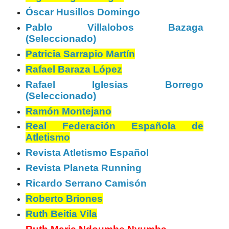
Óscar Husillos Domingo
Pablo Villalobos Bazaga
(Seleccionado)
Patricia Sarrapio Martín
Rafael Baraza López
Rafael Iglesias Borrego
(Seleccionado)
Ramón Montejano
Real Federación Española de
Atletismo
Revista Atletismo Español
Revista Planeta Running
Ricardo Serrano Camisón
Roberto Briones
Ruth Beitia Vila