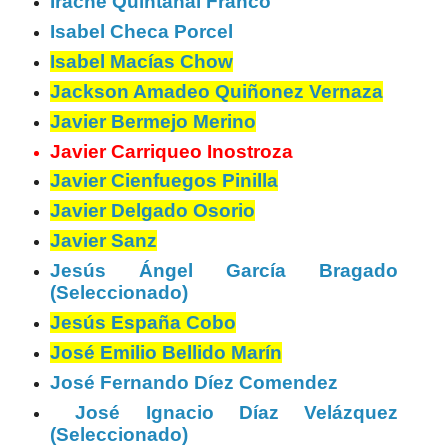
Irache Quintanal Franco
Isabel Checa Porcel
Isabel Macías Chow
Jackson Amadeo Quiñonez Vernaza
Javier Bermejo Merino
Javier Carriqueo Inostroza
Javier Cienfuegos Pinilla
Javier Delgado Osorio
Javier Sanz
Jesús Ángel García Bragado
(Seleccionado)
Jesús España Cobo
José Emilio Bellido Marín
José Fernando Díez Comendez
José Ignacio Díaz Velázquez
(Seleccionado)