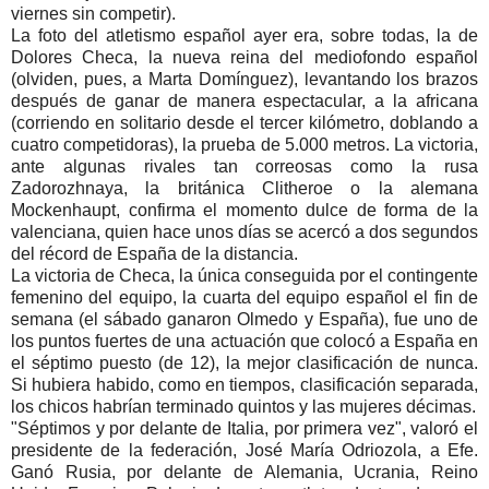
viernes sin competir).
La foto del atletismo español ayer era, sobre todas, la de
Dolores Checa, la nueva reina del mediofondo español
(olviden, pues, a Marta Domínguez), levantando los brazos
después de ganar de manera espectacular, a la africana
(corriendo en solitario desde el tercer kilómetro, doblando a
cuatro competidoras), la prueba de 5.000 metros. La victoria,
ante algunas rivales tan correosas como la rusa
Zadorozhnaya, la británica Clitheroe o la alemana
Mockenhaupt, confirma el momento dulce de forma de la
valenciana, quien hace unos días se acercó a dos segundos
del récord de España de la distancia.
La victoria de Checa, la única conseguida por el contingente
femenino del equipo, la cuarta del equipo español el fin de
semana (el sábado ganaron Olmedo y España), fue uno de
los puntos fuertes de una actuación que colocó a España en
el séptimo puesto (de 12), la mejor clasificación de nunca.
Si hubiera habido, como en tiempos, clasificación separada,
los chicos habrían terminado quintos y las mujeres décimas.
"Séptimos y por delante de Italia, por primera vez", valoró el
presidente de la federación, José María Odriozola, a Efe.
Ganó Rusia, por delante de Alemania, Ucrania, Reino