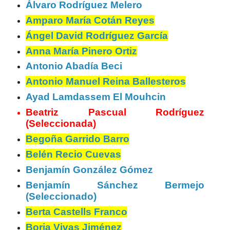
Álvaro Rodríguez Melero
Amparo María Cotán Reyes
Ángel David Rodríguez García
Anna María Pinero Ortiz
Antonio Abadía Beci
Antonio Manuel Reina Ballesteros
Ayad Lamdassem El Mouhcin
Beatriz Pascual Rodríguez
(Seleccionada)
Begoña Garrido Barro
Belén Recio Cuevas
Benjamín González Gómez
Benjamín Sánchez Bermejo
(Seleccionado)
Berta Castells Franco
Borja Vivas Jiménez