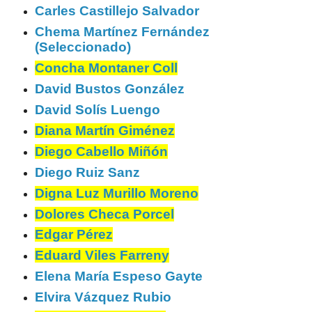
Carles Castillejo Salvador
Chema Martínez Fernández
(Seleccionado)
Concha Montaner Coll
David Bustos González
David Solís Luengo
Diana Martín Giménez
Diego Cabello Miñón
Diego Ruiz Sanz
Digna Luz Murillo Moreno
Dolores Checa Porcel
Edgar Pérez
Eduard Viles Farreny
Elena María Espeso Gayte
Elvira Vázquez Rubio