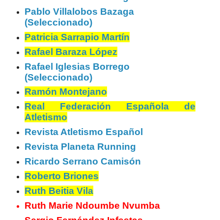
Pablo Villalobos Bazaga
(Seleccionado)
Patricia Sarrapio Martín
Rafael Baraza López
Rafael Iglesias Borrego
(Seleccionado)
Ramón Montejano
Real Federación Española de
Atletismo
Revista Atletismo Español
Revista Planeta Running
Ricardo Serrano Camisón
Roberto Briones
Ruth Beitia Vila
Ruth Marie Ndoumbe Nvumba