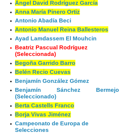
Ángel David Rodríguez García
Anna María Pinero Ortiz
Antonio Abadía Beci
Antonio Manuel Reina Ballesteros
Ayad Lamdassem El Mouhcin
Beatriz Pascual Rodríguez
(Seleccionada)
Begoña Garrido Barro
Belén Recio Cuevas
Benjamín González Gómez
Benjamín Sánchez Bermejo
(Seleccionado)
Berta Castells Franco
Borja Vivas Jiménez
Campeonato de Europa de
Selecciones