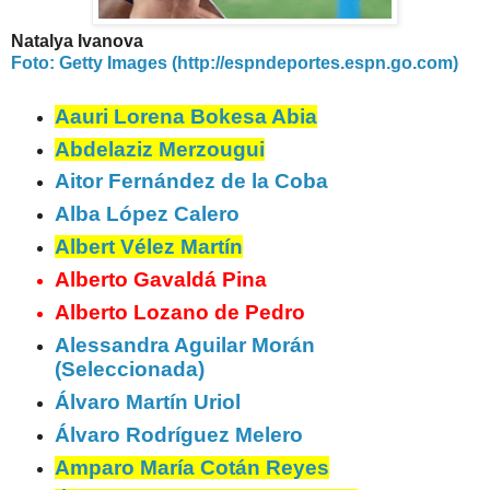
Natalya Ivanova
Foto: Getty Images (http://espndeportes.espn.go.com)
Aauri Lorena Bokesa Abia
Abdelaziz Merzougui
Aitor Fernández de la Coba
Alba López Calero
Albert Vélez Martín
Alberto Gavaldá Pina
Alberto Lozano de Pedro
Alessandra Aguilar Morán
(Seleccionada)
Álvaro Martín Uriol
Álvaro Rodríguez Melero
Amparo María Cotán Reyes