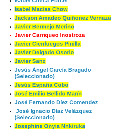
Isabel Checa Porcel
Isabel Macías Chow
Jackson Amadeo Quiñonez Vernaza
Javier Bermejo Merino
Javier Carriqueo Inostroza
Javier Cienfuegos Pinilla
Javier Delgado Osorio
Javier Sanz
Jesús Ángel García Bragado
(Seleccionado)
Jesús España Cobo
José Emilio Bellido Marín
José Fernando Díez Comendez
José Ignacio Díaz Velázquez
(Seleccionado)
Josephine Onyia Nnkiruka