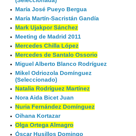
(Seleccionada)
María José Pueyo Bergua
María Martín-Sacristán Gandía
Mark Ujakpor Sánchez
Meeting de Madrid 2011
Mercedes Chilla López
Mercedes de Santalo Ossorio
Miguel Alberto Blanco Rodríguez
Mikel Odriozola Domínguez
(Seleccionado)
Natalia Rodríguez Martínez
Nora Aida Bicet Juan
Nuria Fernández Domínguez
Oihana Kortazar
Olga Ortega Almagro
Óscar Husillos Domingo