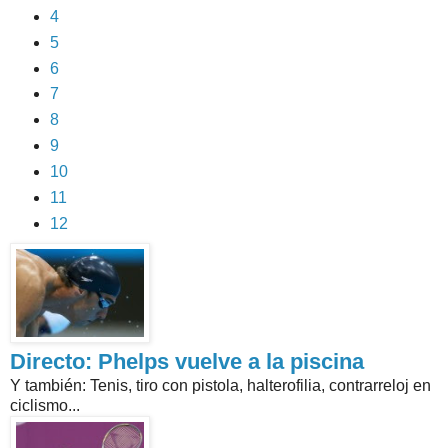
4
5
6
7
8
9
10
11
12
Directo: Phelps vuelve a la piscina
Y también: Tenis, tiro con pistola, halterofilia, contrarreloj en
ciclismo...