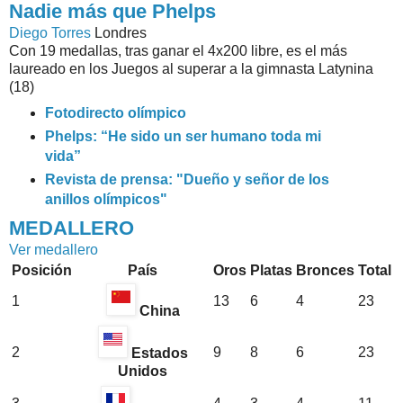
Nadie más que Phelps
Diego Torres
Londres
Con 19 medallas, tras ganar el 4x200 libre, es el más
laureado en los Juegos al superar a la gimnasta Latynina
(18)
Fotodirecto olímpico
Phelps: “He sido un ser humano toda mi
vida”
Revista de prensa: "Dueño y señor de los
anillos olímpicos"
MEDALLERO
Ver medallero
Posición
País
Oros
Platas
Bronces
Total
1
13
6
4
23
China
2
9
8
6
23
Estados
Unidos