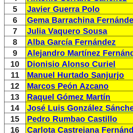
5
Javier Guerra Polo
6
Gema Barrachina Fernánd
7
Julia Vaquero Sousa
8
Alba García Fernández
9
Alejandro Martínez Fernán
10
Dionisio Alonso Curiel
11
Manuel Hurtado Sanjurjo
12
Marcos Peón Azcano
13
Raquel Gómez Martín
14
José Luis González Sánch
15
Pedro Rumbao Castillo
16
Carlota Castrejana Fernán