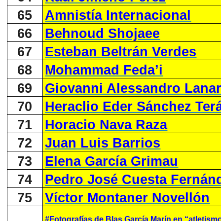
65
Amnistía Internacional
66
Behnoud Shojaee
67
Esteban Beltrán Verdes
68
Mohammad Feda’i
69
Giovanni Alessandro Lana
70
Heraclio Eder Sánchez Ter
71
Horacio Nava Raza
72
Juan Luis Barrios
73
Elena García Grimau
74
Pedro José Cuesta Fernán
75
Víctor Montaner Novellón
#Fotografías de Blas García Marín en “atletism