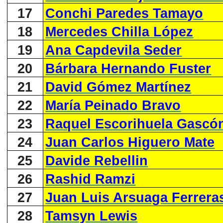
17
Conchi Paredes Tamayo
18
Mercedes Chilla López
19
Ana Capdevila Seder
20
Bárbara Hernando Fuster
21
David Gómez Martínez
22
María Peinado Bravo
23
Raquel Escorihuela Gascó
24
Juan Carlos Higuero Mate
25
Davide Rebellin
26
Rashid Ramzi
27
Juan Luis Arsuaga Ferrera
28
Tamsyn Lewis