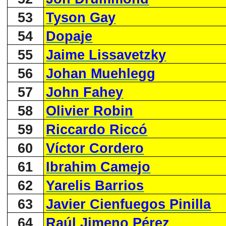
53
Tyson Gay
54
Dopaje
55
Jaime Lissavetzky
56
Johan Muehlegg
57
John Fahey
58
Olivier Robin
59
Riccardo Riccó
60
Víctor Cordero
61
Ibrahim Camejo
62
Yarelis Barrios
63
Javier Cienfuegos Pinilla
64
Raúl Jimeno Pérez