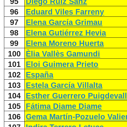
95
Diego Ruiz Sanz
96
Eduard Viles Farreny
97
Elena García Grimau
98
Elena Gutiérrez Hevia
99
Elena Moreno Huerta
100
Èlia Vallès Gamundi
101
Eloi Guimera Prieto
102
España
103
Estela García Villalta
104
Esther Guerrero Puigdeval
105
Fátima Diame Diame
106
Gema Martín-Pozuelo Valie