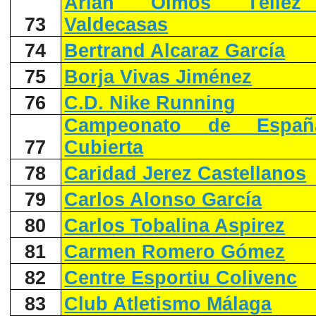
Arián Olmos Téllez
73
Valdecasas
74
Bertrand Alcaraz García
75
Borja Vivas Jiménez
76
C.D. Nike Running
Campeonato de Españ
77
Cubierta
78
Caridad Jerez Castellanos
79
Carlos Alonso García
80
Carlos Tobalina Aspirez
81
Carmen Romero Gómez
82
Centre Esportiu Colivenc
83
Club Atletismo Málaga