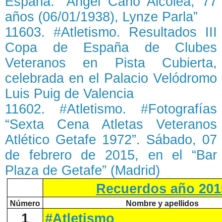
España: “Ángel Cano Alcolea, 77
años (06/01/1938), Lynze Parla”
11603. #Atletismo. Resultados III
Copa de España de Clubes
Veteranos en Pista Cubierta,
celebrada en el Palacio Velódromo
Luis Puig de Valencia
11602. #Atletismo. #Fotografías
“Sexta Cena Atletas Veteranos
Atlético Getafe 1972”. Sábado, 07
de febrero de 2015, en el “Bar
Plaza de Getafe” (Madrid)
Recuerdos año 201
Número
Nombre y apellidos
1
#Atletismo