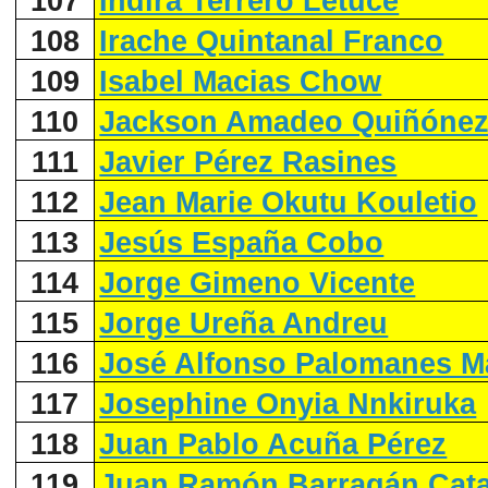
107
Indira Terrero Letuce
108
Irache Quintanal Franco
109
Isabel Macias Chow
110
Jackson Amadeo Quiñónez
111
Javier Pérez Rasines
112
Jean Marie Okutu Kouletio
113
Jesús España Cobo
114
Jorge Gimeno Vicente
115
Jorge Ureña Andreu
116
José Alfonso Palomanes M
117
Josephine Onyia Nnkiruka
118
Juan Pablo Acuña Pérez
119
Juan Ramón Barragán Cata