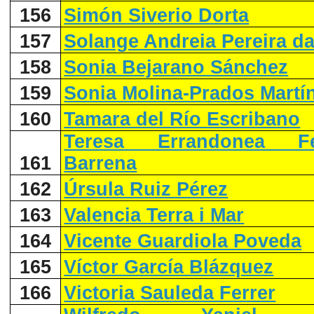
156
Simón Siverio Dorta
157
Solange Andreia Pereira d
158
Sonia Bejarano Sánchez
159
Sonia Molina-Prados Martí
160
Tamara del Río Escribano
Teresa Errandonea Fe
161
Barrena
162
Úrsula Ruiz Pérez
163
Valencia Terra i Mar
164
Vicente Guardiola Poveda
165
Víctor García Blázquez
166
Victoria Sauleda Ferrer