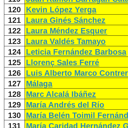
120
Kevin López Yerga
121
Laura Ginés Sánchez
122
Laura Méndez Esquer
123
Laura Valdés Tamayo
124
Leticia Fernández Barbosa
125
Llorenç Sales Ferré
126
Luis Alberto Marco Contre
127
Málaga
128
Marc Alcalá Ibáñez
129
María Andrés del Río
130
María Belén Toimil Fernán
131
María Caridad Hernández G