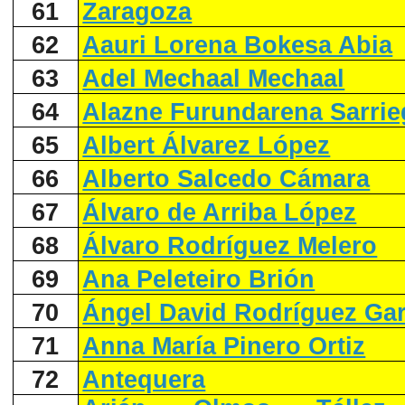
61
Zaragoza
62
Aauri Lorena Bokesa Abia
63
Adel Mechaal Mechaal
64
Alazne Furundarena Sarrie
65
Albert Álvarez López
66
Alberto Salcedo Cámara
67
Álvaro de Arriba López
68
Álvaro Rodríguez Melero
69
Ana Peleteiro Brión
70
Ángel David Rodríguez Gar
71
Anna María Pinero Ortiz
72
Antequera