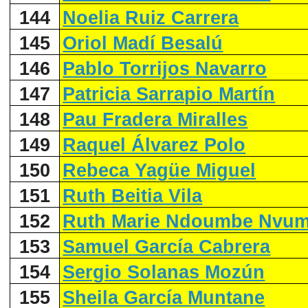
144
Noelia Ruiz Carrera
145
Oriol Madí Besalú
146
Pablo Torrijos Navarro
147
Patricia Sarrapio Martín
148
Pau Fradera Miralles
149
Raquel Álvarez Polo
150
Rebeca Yagüe Miguel
151
Ruth Beitia Vila
152
Ruth Marie Ndoumbe Nvu
153
Samuel García Cabrera
154
Sergio Solanas Mozún
155
Sheila García Muntane