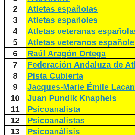
2
Atletas españolas
3
Atletas españoles
4
Atletas veteranas española
5
Atletas veteranos españole
6
Raúl Aragón Ortega
7
Federación Andaluza de At
8
Pista Cubierta
9
Jacques-Marie Émile Laca
10
Juan Pundik Knapheis
11
Psicoanalista
12
Psicoanalistas
13
Psicoanálisis