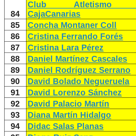
Club Atletismo Te
84
CajaCanarias
85
Concha Montaner Coll
86
Cristina Ferrando Forés
87
Cristina Lara Pérez
88
Daniel Martínez Cascales
89
Daniel Rodríguez Serrano
90
David Bolado Negueruela
91
David Lorenzo Sánchez
92
David Palacio Martín
93
Diana Martín Hidalgo
94
Didac Salas Planas