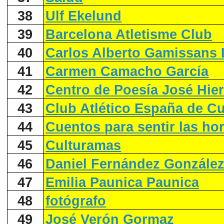
38
Ulf Ekelund
39
Barcelona Atletisme Club
40
Carlos Alberto Gamissans
41
Carmen Camacho García
42
Centro de Poesía José Hie
43
Club Atlético España de C
44
Cuentos para sentir las ho
45
Culturamas
46
Daniel Fernández Gonzále
47
Emilia Paunica Paunica
48
fotógrafo
49
José Verón Gormaz