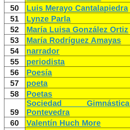
50
Luis Merayo Cantalapiedra
51
Lynze Parla
52
María Luisa González Ortiz
53
María Rodríguez Amayas
54
narrador
55
periodista
56
Poesía
57
poeta
58
Poetas
Sociedad Gimnást
59
Pontevedra
60
Valentín Huch More