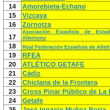
14
Amorebieta-Echano
15
Vizcaya
16
Zornotza
Asociación Española de Estad
17
Atletismo
18
Real Federación Española de Atlet
19
RFEA
20
ATLÉTICO GETAFE
21
Cádiz
22
Chiclana de la Frontera
23
Cross Pinar Público de La
24
Getafe
25
José Ignacio Muñoz Borja