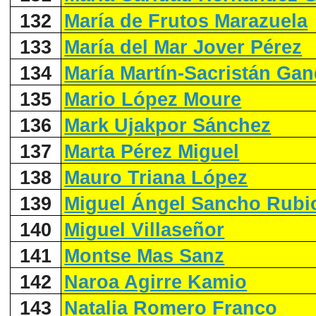
132
María de Frutos Marazuela
133
María del Mar Jover Pérez
134
María Martín-Sacristán Gan
135
Mario López Moure
136
Mark Ujakpor Sánchez
137
Marta Pérez Miguel
138
Mauro Triana López
139
Miguel Ángel Sancho Rubi
140
Miguel Villaseñor
141
Montse Mas Sanz
142
Naroa Agirre Kamio
143
Natalia Romero Franco