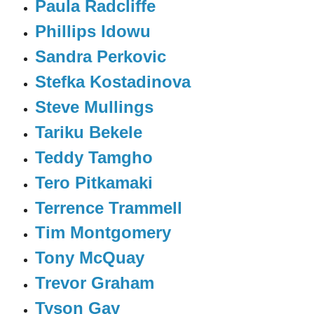
Paula Radcliffe
Phillips Idowu
Sandra Perkovic
Stefka Kostadinova
Steve Mullings
Tariku Bekele
Teddy Tamgho
Tero Pitkamaki
Terrence Trammell
Tim Montgomery
Tony McQuay
Trevor Graham
Tyson Gay