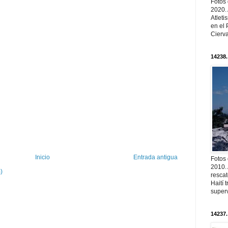
Fotos
2020.
Atleti
en el 
Cierva
14238.
Inicio
Entrada antigua
Fotos
2010. 
)
resca
Haití
superv
14237.