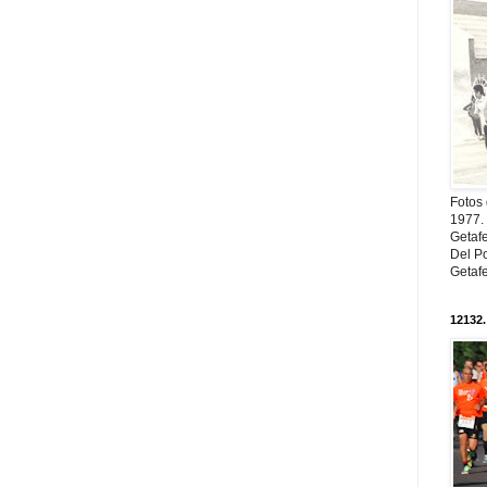
Fotos
1977. 
Getaf
Del Po
Getaf
12132.