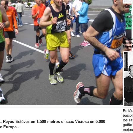
Fotos
2009.
Españ
a Paqu
23 de
Mesón 
Platos
Ingred
En Me
pasió
los sa
, Reyes Estévez en 1.500 metros e Isaac Viciosa en 5.000
guiño 
de Europa…
mejor