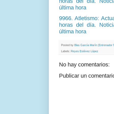
horas del día. Notic
última hora
9966. Atletismo: Act
horas del día. Notic
última hora
Posted by
Blas García Marín (Entrenador N
Labels:
Reyes Estévez López
No hay comentarios:
Publicar un comentari