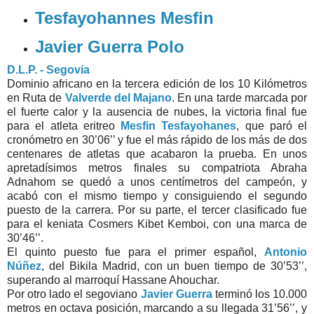
Tesfayohannes Mesfin
Javier Guerra Polo
D.L.P. - Segovia
Dominio africano en la tercera edición de los 10 Kilómetros
en Ruta de
Valverde del Majano
. En una tarde marcada por
el fuerte calor y la ausencia de nubes, la victoria final fue
para el atleta eritreo
Mesfin Tesfayohanes
, que paró el
cronómetro en 30’06’’ y fue el más rápido de los más de dos
centenares de atletas que acabaron la prueba. En unos
apretadísimos metros finales su compatriota Abraha
Adnahom se quedó a unos centímetros del campeón, y
acabó con el mismo tiempo y consiguiendo el segundo
puesto de la carrera. Por su parte, el tercer clasificado fue
para el keniata Cosmers Kibet Kemboi, con una marca de
30’46’’.
El quinto puesto fue para el primer español,
Antonio
Núñez
, del Bikila Madrid, con un buen tiempo de 30’53’’,
superando al marroquí Hassane Ahouchar.
Por otro lado el segoviano
Javier Guerra
terminó los 10.000
metros en octava posición, marcando a su llegada 31’56’’, y