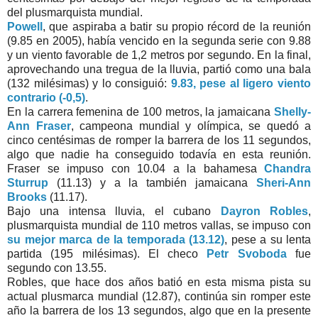
del plusmarquista mundial.
Powell
, que aspiraba a batir su propio récord de la reunión
(9.85 en 2005), había vencido en la segunda serie con 9.88
y un viento favorable de 1,2 metros por segundo. En la final,
aprovechando una tregua de la lluvia, partió como una bala
(132 milésimas) y lo consiguió:
9.83, pese al ligero viento
contrario (-0,5)
.
En la carrera femenina de 100 metros, la jamaicana
Shelly-
Ann Fraser
, campeona mundial y olímpica, se quedó a
cinco centésimas de romper la barrera de los 11 segundos,
algo que nadie ha conseguido todavía en esta reunión.
Fraser se impuso con 10.04 a la bahamesa
Chandra
Sturrup
(11.13) y a la también jamaicana
Sheri-Ann
Brooks
(11.17).
Bajo una intensa lluvia, el cubano
Dayron Robles
,
plusmarquista mundial de 110 metros vallas, se impuso con
su mejor marca de la temporada (13.12)
, pese a su lenta
partida (195 milésimas). El checo
Petr Svoboda
fue
segundo con 13.55.
Robles, que hace dos años batió en esta misma pista su
actual plusmarca mundial (12.87), continúa sin romper este
año la barrera de los 13 segundos, algo que en la presente