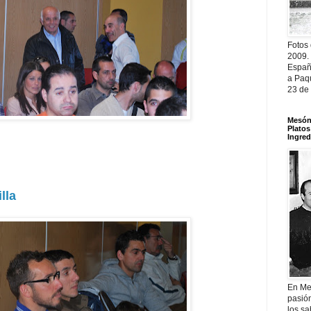
Fotos
2009.
Españ
a Paqu
23 de
Mesón 
Platos
Ingred
lla
En Me
pasió
los sa