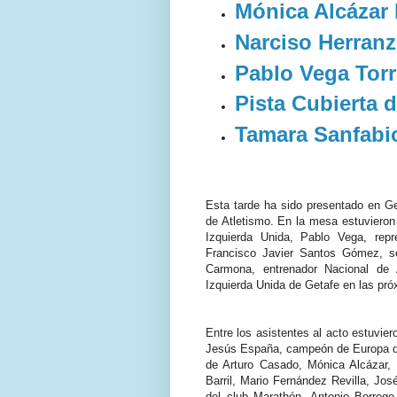
Mónica Alcázar 
Narciso Herranz
Pablo Vega Tor
Pista Cubierta 
Tamara Sanfabi
Esta tarde ha sido presentado en Ge
de Atletismo. En la mesa estuvieron 
Izquierda Unida, Pablo Vega, rep
Francisco Javier Santos Gómez, sec
Carmona, entrenador Nacional de 
Izquierda Unida de Getafe en las pr
Entre los asistentes al acto estuvi
Jesús España, campeón de Europa de
de Arturo Casado, Mónica Alcázar,
Barril, Mario Fernández Revilla, Jos
del club Marathón, Antonio Borreg