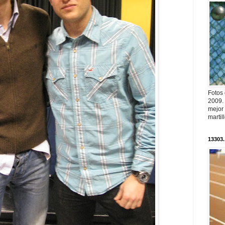
Fotos
2009.
mejor
martil
13303.