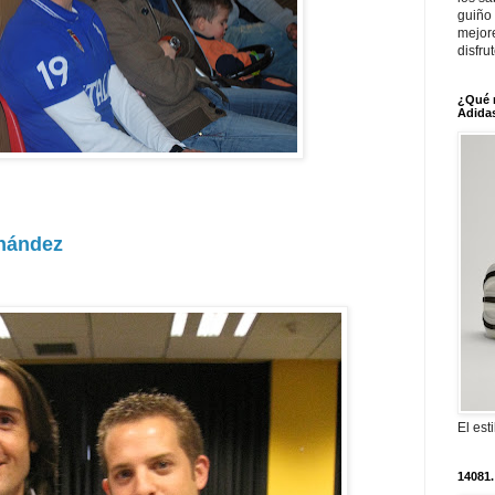
guiño 
mejor
disfru
¿Qué 
Adidas
nández
El est
14081.