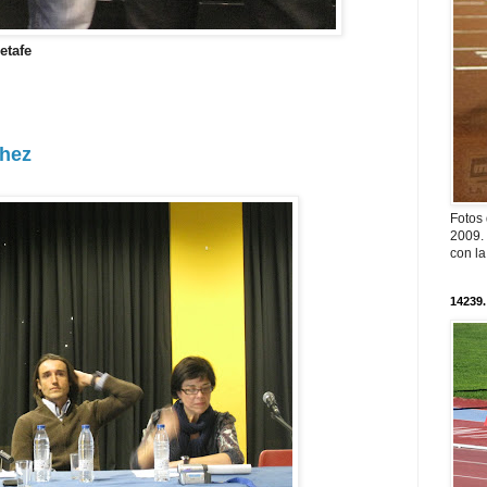
etafe
chez
Fotos
2009. 
con l
14239.