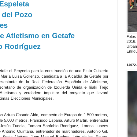
Espeleta
 del Pozo
res
de Atletismo en Getafe
Fotos
2016.
o Rodríguez
Urban
Enriqu
14072.
tafe el Proyecto para la construcción de una Pista Cubierta
María Luisa Gollerizo, candidata a la Alcaldía de Getafe por
resentante de la Real Federación Española de Atletismo,
retario de organización de Izquierda Unida e Iñaki Trejo
Atletismo y verdadero impulsor del proyecto que llevará
óximas Elecciones Municipales.
eron Arturo Casado Alda, campeón de Europa de 1.500 metros,
 5.000 metros, Francisco España, Arturo Martin, entrenador
 Jesús Tudela, Tamara Sanfabio Rodríguez, Lorena Luaces
é Antonio Quintana, entrenador de marchadores, Antonio Gil,
o, Sonia Alcázar, Juan Manuel Biedma, Iván de los Reyes,