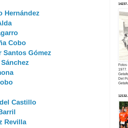
14237.
o Hernández
Alda
agarro
ña Cobo
er Santos Gómez
 Sánchez
Fotos
1977. 
mona
Getaf
Del Po
Cobo
Getaf
12132.
del Castillo
arril
 Revilla