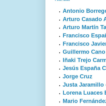
Antonio Borreg
Arturo Casado 
Arturo Martín T
Francisco Espa
Francisco Javi
Guillermo Cano
Iñaki Trejo Car
Jesús España 
Jorge Cruz
Justa Jaramillo 
Lorena Luaces B
Mario Fernández