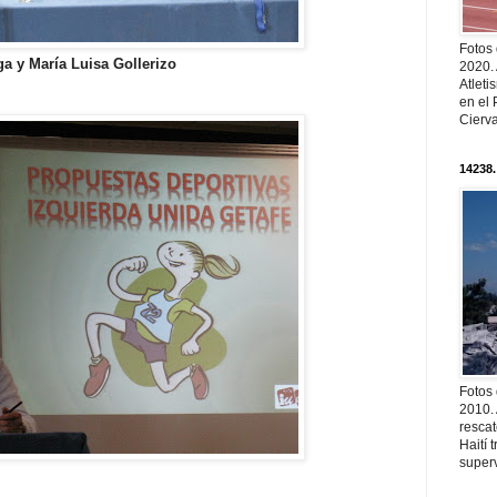
Fotos
ga y María Luisa Gollerizo
2020.
Atleti
en el 
Cierva
14238.
Fotos
2010. 
resca
Haití
superv