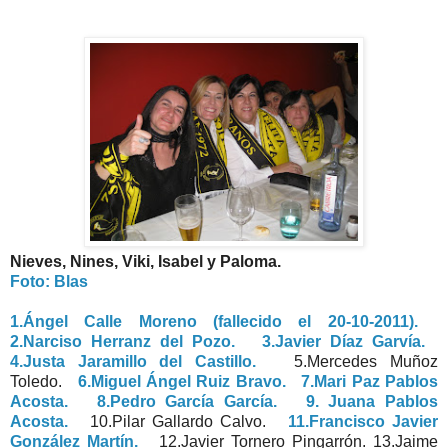
Nieves, Nines, Viki, Isabel y Paloma.
Foto: Blas
1.Ángel Calle Moreno (fallecido el 20-10-2011).
2.Narciso Herranz del Pozo.
3.Javier Díaz Garvía.
4.Justa Jaramillo del Castillo.
5.Mercedes Muñoz
Toledo.
6.Miguel Ángel Ruiz Bravo.
7.Mari Paz Pablos
Acosta.
8.Pedro García García.
9. Juana Pablos
Acosta.
10.Pilar Gallardo Calvo.
11.Francisco Javier
González Martín.
12.Javier Tornero Pingarrón. 13.Jaime