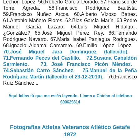
Lechón López. 56.Roberto García Dorado. 57.Francisco de
Torre Agreda. 58.Francisco Rodríguez Bautista.
59.Francisco Nuñez Arcos. 60.Alberto Vizoso Batres.
61.Antonio Mañero Flores. 62.Blas García Marín. 63.Pedro
Manuel García Lazaro. 64.Luis Miguel Hidalgo...
¿González? 65.José Miguel Pérez Rey. 66.Fernando
Rodríguez Navarro. 67.María Isabel Paniagua Rodríguez.
68.Ignacio Aldama Camarero. 69.Emilio López López.
70.José Miguel Jara Dominguez (fallecido)
.
71.Fernando Peces del Castillo.
72.Susana Gabaldón
Sarmiento.
73. José Francisco Picón Méndez.
74.Sebastián Carro Sánchez.
75.Manuel de la Peña
Rodríguez Martín (fallecido el 23-12-2010).
76.Francisco
Ruiz Sánchez...
Aquí faltas tú que me estás leyendo. Llama a Chicho al teléfono
690629814
Fotografías Atletas Veteranos Atlético Getafe
1972