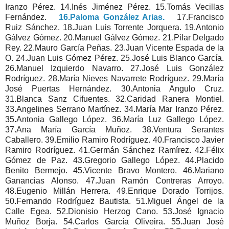
Iranzo Pérez. 14.Inés Jiménez Pérez. 15.Tomás Vecillas
Fernández.
16.Paloma González Arias.
17.Francisco
Ruiz Sánchez. 18.Juan Luis Torrente Jorquera. 19.Antonio
Gálvez Gómez. 20.Manuel Gálvez Gómez. 21.Pilar Delgado
Rey. 22.Mauro García Peñas. 23.Juan Vicente Espada de la
O. 24.Juan Luis Gómez Pérez. 25.José Luis Blanco García.
26.Manuel Izquierdo Navarro. 27.José Luis González
Rodríguez. 28.María Nieves Navarrete Rodríguez. 29.María
José Puertas Hernández. 30.Antonia Angulo Cruz.
31.Blanca Sanz Cifuentes. 32.Caridad Ranera Montiel.
33.Angelines Serrano Martínez. 34.María Mar Iranzo Pérez.
35.Antonia Gallego López. 36.María Luz Gallego López.
37.Ana María García Muñoz. 38.Ventura Serantes
Caballero. 39.Emilio Ramiro Rodríguez. 40.Francisco Javier
Ramiro Rodríguez. 41.Germán Sánchez Ramírez. 42.Félix
Gómez de Paz. 43.Gregorio Gallego López. 44.Placido
Benito Bermejo. 45.Vicente Bravo Montero. 46.Mariano
Ganancias Alonso. 47.Juan Ramón Contreras Arroyo.
48.Eugenio Millán Herrera. 49.Enrique Dorado Torrijos.
50.Fernando Rodríguez Bautista. 51.Miguel Ángel de la
Calle Egea. 52.Dionisio Herzog Cano. 53.José Ignacio
Muñoz Borja. 54.Carlos García Oliveira. 55.Juan José