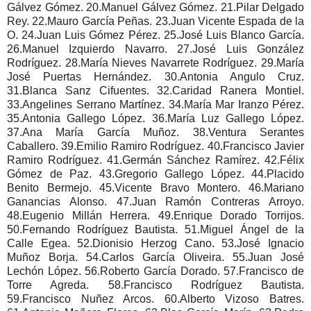
Gálvez Gómez. 20.Manuel Gálvez Gómez. 21.Pilar Delgado
Rey. 22.Mauro García Peñas. 23.Juan Vicente Espada de la
O. 24.Juan Luis Gómez Pérez. 25.José Luis Blanco García.
26.Manuel Izquierdo Navarro. 27.José Luis González
Rodríguez. 28.María Nieves Navarrete Rodríguez. 29.María
José Puertas Hernández. 30.Antonia Angulo Cruz.
31.Blanca Sanz Cifuentes. 32.Caridad Ranera Montiel.
33.Angelines Serrano Martínez. 34.María Mar Iranzo Pérez.
35.Antonia Gallego López. 36.María Luz Gallego López.
37.Ana María García Muñoz. 38.Ventura Serantes
Caballero. 39.Emilio Ramiro Rodríguez. 40.Francisco Javier
Ramiro Rodríguez. 41.Germán Sánchez Ramírez. 42.Félix
Gómez de Paz. 43.Gregorio Gallego López. 44.Placido
Benito Bermejo. 45.Vicente Bravo Montero. 46.Mariano
Ganancias Alonso. 47.Juan Ramón Contreras Arroyo.
48.Eugenio Millán Herrera. 49.Enrique Dorado Torrijos.
50.Fernando Rodríguez Bautista. 51.Miguel Ángel de la
Calle Egea. 52.Dionisio Herzog Cano. 53.José Ignacio
Muñoz Borja. 54.Carlos García Oliveira. 55.Juan José
Lechón López. 56.Roberto García Dorado. 57.Francisco de
Torre Agreda. 58.Francisco Rodríguez Bautista.
59.Francisco Nuñez Arcos. 60.Alberto Vizoso Batres.