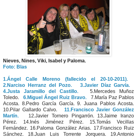
Nieves, Nines, Viki, Isabel y Paloma.
Foto: Blas
1.Ángel Calle Moreno (fallecido el 20-10-2011).
2.Narciso Herranz del Pozo.
3.Javier Díaz Garvía.
4.Justa Jaramillo del Castillo.
5.Mercedes Muñoz
Toledo.
6.Miguel Ángel Ruiz Bravo.
7.María Paz Pablos
Acosta. 8.Pedro García García. 9. Juana Pablos Acosta.
10.Pilar Gallardo Calvo.
11.Francisco Javier González
Martín.
12.Javier Tornero Pingarrón. 13.Jaime Iranzo
Pérez. 14.Inés Jiménez Pérez. 15.Tomás Vecillas
Fernández. 16.Paloma González Arias. 17.Francisco Ruiz
Sánchez. 18.Juan Luis Torrente Jorquera. 19.Antonio