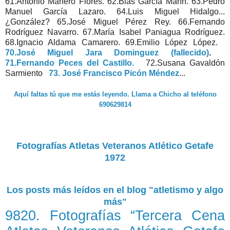
61.Antonio Mañero Flores. 62.Blas García Marín. 63.Pedro
Manuel García Lazaro. 64.Luis Miguel Hidalgo...
¿González? 65.José Miguel Pérez Rey. 66.Fernando
Rodríguez Navarro. 67.María Isabel Paniagua Rodríguez.
68.Ignacio Aldama Camarero. 69.Emilio López López.
70.José Miguel Jara Dominguez (fallecido)
.
71.Fernando Peces del Castillo.
72.Susana Gavaldón
Sarmiento
73. José Francisco Picón Méndez
...
Aquí faltas tú que me estás leyendo. Llama a Chicho al teléfono
690629814
Fotografías Atletas Veteranos Atlético Getafe
1972
Los posts más leídos en el blog "atletismo y algo
más"
9820. Fotografías “Tercera Cena