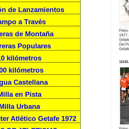
ón de Lanzamientos
ampo a Través
Fotos
eras de Montaña
1977. 
Getaf
reras Populares
Del Po
Getaf
10 kilómetros
12132.
00 kilómetros
gua Castellana
Milla en Pista
Milla Urbana
ter Atlético Getafe 1972
Fotos