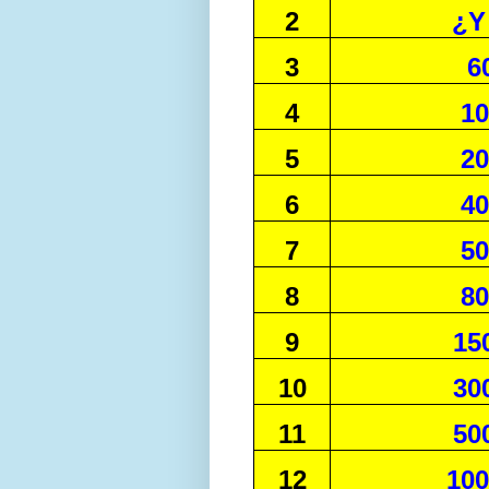
2
¿Y
3
6
4
10
5
20
6
40
7
50
8
80
9
15
10
30
11
50
12
100