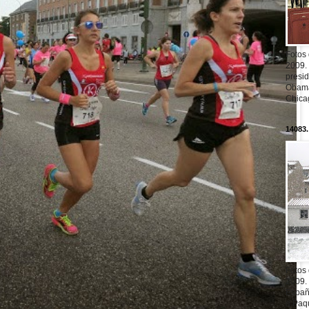
Fotos
2009.
presi
Obama
Chica
14083.
Fotos
2009.
Españ
a Paqu