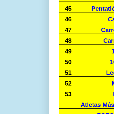
45
Pentatl
46
C
47
Carr
48
Car
49
50
1
51
Le
52
53
Atletas Más