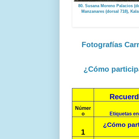
80. Susana Moreno Palacios (dor
Manzanares (dorsal 718), Kalam
Fotografías Car
¿Cómo participa
Recuerd
Númer
o
Etiquetas en
¿Cómo parti
1