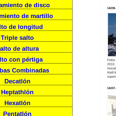
amiento de disco
14238.
miento de martillo
lto de longitud
Triple salto
alto de altura
lto con pértiga
Fotos
2010. 
resca
bas Combinadas
Haití
superv
Decatlón
14237.
Heptathlón
Hexatlón
Pentatlón