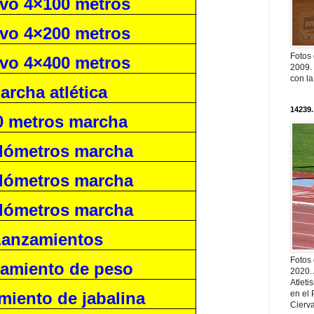
vo 4×100 metros
vo 4×200 metros
Fotos
vo 4×400 metros
2009. 
con l
archa atlética
14239.
0 metros marcha
ilómetros marcha
ilómetros marcha
ilómetros marcha
Lanzamientos
Fotos
amiento de peso
2020.
Atleti
en el 
miento de jabalina
Cierva