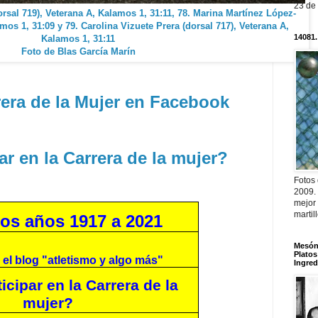
23 de
sal 719), Veterana A, Kalamos 1, 31:11, 78. Marina Martínez López-
os 1, 31:09 y 79. Carolina Vizuete Prera (dorsal 717), Veterana A,
14081.
Kalamos 1, 31:11
Foto de Blas García Marín
rera de la Mujer en Facebook
r en la Carrera de la mujer?
Fotos
2009.
mejor
martil
os años 1917 a 2021
Mesón 
Platos
 el blog "atletismo y algo más"
Ingred
cipar en la Carrera de la
mujer?