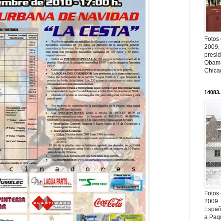
Fotos
2009.
presi
Obama
Chica
14083.
Fotos
2009.
Españ
a Paqu