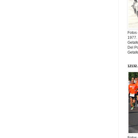
Fotos
1977. 
Getaf
Del Po
Getaf
12132.
Fotos