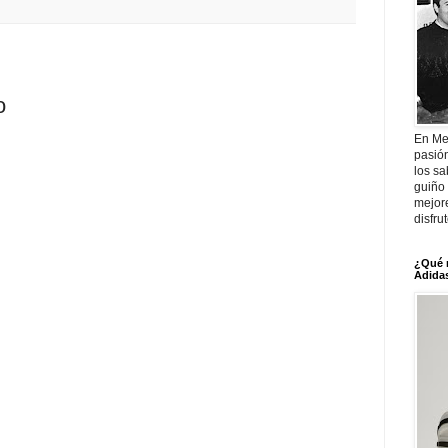
o
En Me
pasió
los sa
guiño 
mejor
disfru
¿Qué 
Adidas