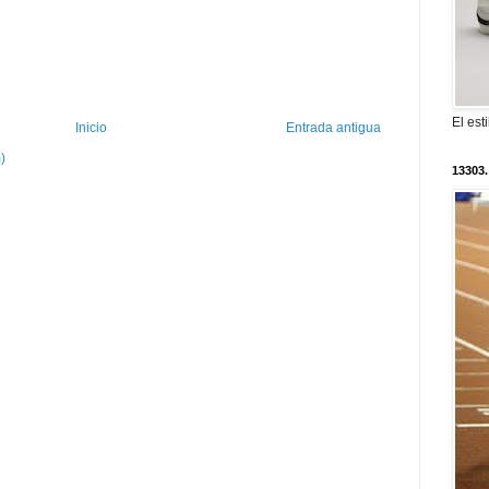
El est
Inicio
Entrada antigua
)
13303.