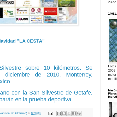
23 de
14081.
Navidad "LA CESTA"
Fotos
ilvestre sobre 10 kilómetros. Se
2009.
 diciembre de 2010, Monterrey,
mejor
martil
xico
Mesón 
año con la San Silvestre de Getafe.
Platos
Ingred
parán en la prueba deportiva
acional de Atletismo)
at
0:20:00