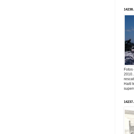
14238.
Fotos
2010. 
resca
Haití
superv
14237.