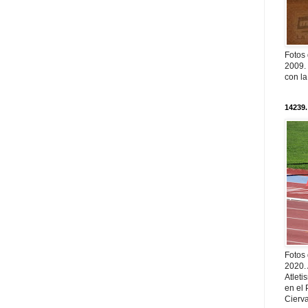
Fotos
2009. 
con l
14239.
Fotos
2020.
Atleti
en el 
Cierva