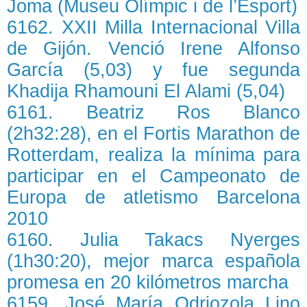
Joma (Museu Olímpic i de l’Esport)
6162. XXII Milla Internacional Villa
de Gijón. Venció Irene Alfonso
García (5,03) y fue segunda
Khadija Rhamouni El Alami (5,04)
6161. Beatriz Ros Blanco
(2h32:28), en el Fortis Marathon de
Rotterdam, realiza la mínima para
participar en el Campeonato de
Europa de atletismo Barcelona
2010
6160. Julia Takacs Nyerges
(1h30:20), mejor marca española
promesa en 20 kilómetros marcha
6159. José María Odriozola Lino