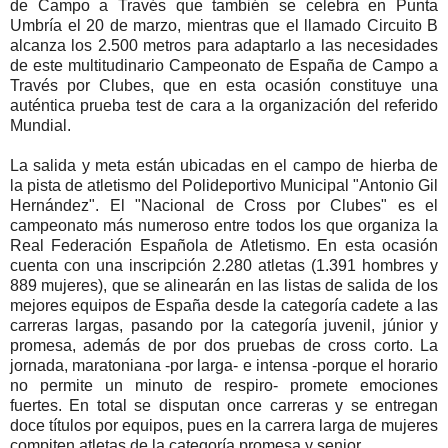
de Campo a Través que también se celebra en Punta
Umbría el 20 de marzo, mientras que el llamado Circuito B
alcanza los 2.500 metros para adaptarlo a las necesidades
de este multitudinario Campeonato de España de Campo a
Través por Clubes, que en esta ocasión constituye una
auténtica prueba test de cara a la organización del referido
Mundial.
La salida y meta están ubicadas en el campo de hierba de
la pista de atletismo del Polideportivo Municipal "Antonio Gil
Hernández". El "Nacional de Cross por Clubes" es el
campeonato más numeroso entre todos los que organiza la
Real Federación Española de Atletismo. En esta ocasión
cuenta con una inscripción 2.280 atletas (1.391 hombres y
889 mujeres), que se alinearán en las listas de salida de los
mejores equipos de España desde la categoría cadete a las
carreras largas, pasando por la categoría juvenil, júnior y
promesa, además de por dos pruebas de cross corto. La
jornada, maratoniana -por larga- e intensa -porque el horario
no permite un minuto de respiro- promete emociones
fuertes. En total se disputan once carreras y se entregan
doce títulos por equipos, pues en la carrera larga de mujeres
compiten atletas de la categoría promesa y senior...