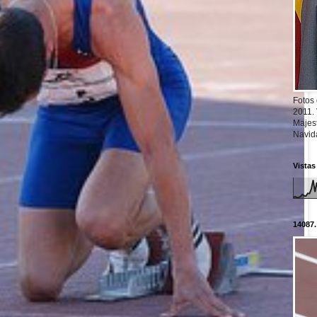
Fotos
2011.
Majest
Navid
Vistas
14087.