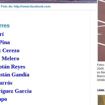
Foto de: http://www.facebook.com
rres
rí
Pina
z Cerezo
z Melero
Fotos
tán Reyes
2009.
en Ber
stán Gandía
Blanc
obstá
arrós
íguez García
14086.
mpo