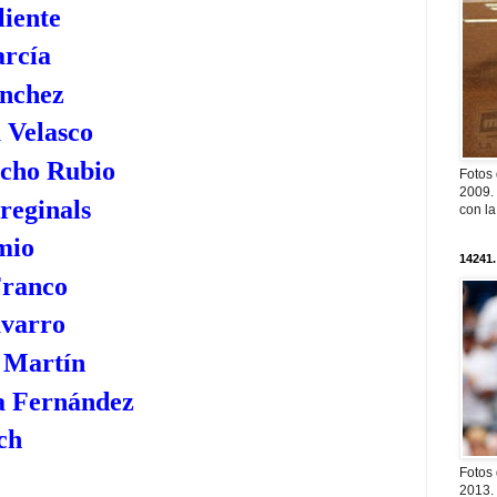
liente
arcía
nchez
 Velasco
ncho Rubio
Fotos
2009. 
reginals
con l
mio
14241.
Franco
avarro
o Martín
a Fernández
ch
Fotos
2013. 