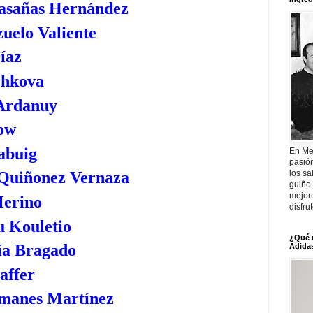
Casañas Hernández
uelo Valiente
íaz
chkova
Ardanuy
how
abuig
En Me
pasió
los sa
Quiñonez Vernaza
guiño 
mejor
Merino
disfru
 Kouletio
¿Qué 
ía Bragado
Adidas
affer
omanes Martínez