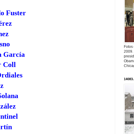
o Fuster
érez
nez
sno
Fotos
2009.
a García
presi
Obama
 Coll
Chica
rdiales
14083.
iz
Solana
zález
ntinel
rtín