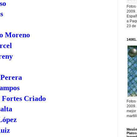
so
Fotos
2009.
s
Españ
a Paqu
23 de
lo Moreno
14081.
rcel
reny
 Perera
Campos
a Fortes Criado
Fotos
2009.
alta
mejor
martil
López
Ruiz
Mesón 
Platos
Ingred