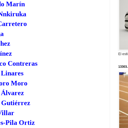
ido Marín
 Nnkiruka
Carretero
ga
chez
ínez
El est
co Contreras
13303.
 Linares
oro Moro
 Álvarez
 Gutiérrez
illar
s-Pila Ortiz