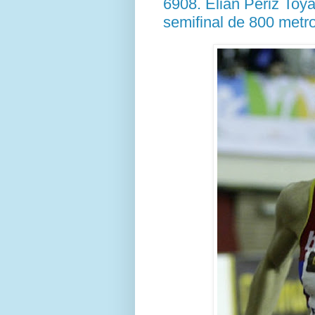
6908. Élian Périz Toya
semifinal de 800 metr