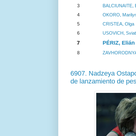
3
BALCIUNAITE, 
4
OKORO, Marily
5
CRISTEA, Olga
6
USOVICH, Sviat
7
PÉRIZ, Elián
8
ZAVHORODNYA,
6907. Nadzeya Ostapc
de lanzamiento de pe