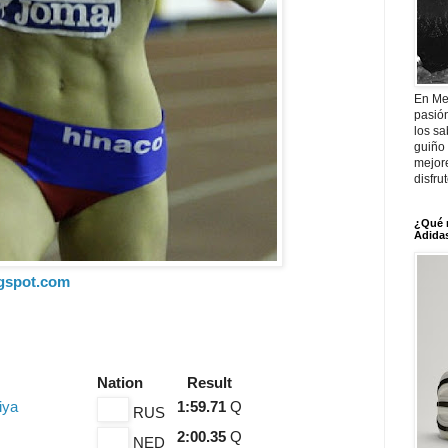
En Me
pasió
los sa
guiño 
mejor
disfru
¿Qué 
Adidas
ogspot.com
Nation
Result
iya
1:59.71
Q
RUS
2:00.35
Q
NED