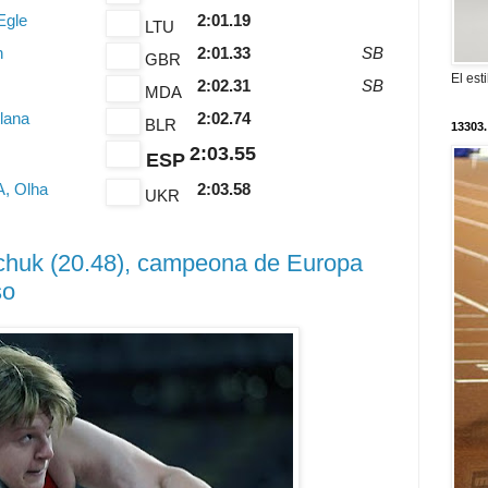
Egle
2:01.19
LTU
n
2:01.33
SB
GBR
El est
2:02.31
SB
MDA
lana
2:02.74
BLR
13303.
2:03.55
ESP
 Olha
2:03.58
UKR
huk (20.48), campeona de Europa
so