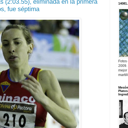
s (2:03.55), eliminada en la primera
14081.
os, fue séptima
Fotos
2009.
mejor
martil
Mesón 
Platos
Ingred