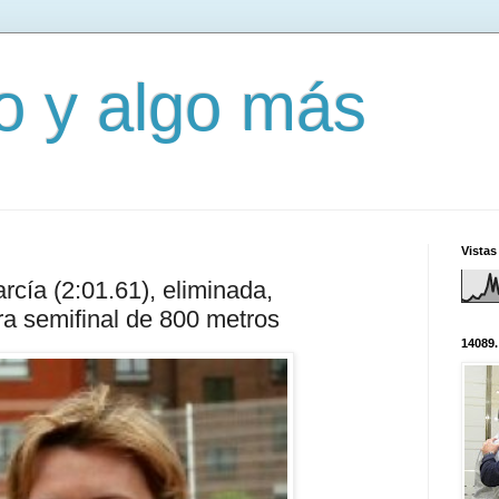
mo y algo más
Vistas
rcía (2:01.61), eliminada,
ra semifinal de 800 metros
14089.