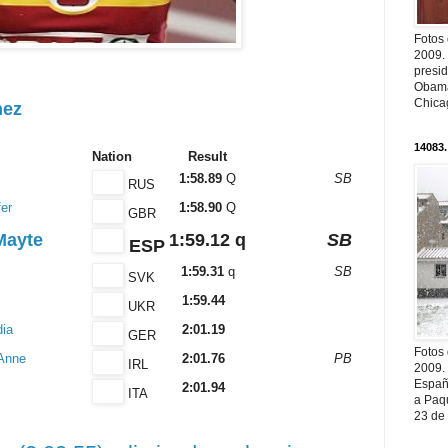
Fotos
2009.
presi
Obama
Chica
nez
14083.
Nation
Result
1:58.89
Q
SB
RUS
er
1:58.90
Q
GBR
Mayte
1:59.12
q
SB
ESP
1:59.31
q
SB
SVK
1:59.44
UKR
ia
2:01.19
GER
Fotos
Anne
2:01.76
PB
IRL
2009.
Españ
2:01.94
ITA
a Paqu
23 de