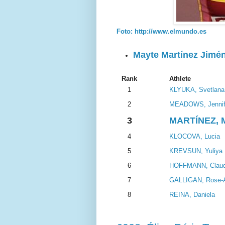
Foto: http://www.elmundo.es
Mayte Martínez Jimé
Rank
Athlete
1
KLYUKA, Svetlana
2
MEADOWS, Jennif
3
MARTÍNEZ, 
4
KLOCOVA, Lucia
5
KREVSUN, Yuliya
6
HOFFMANN, Claud
7
GALLIGAN, Rose-
8
REINA, Daniela