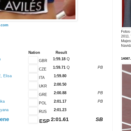
l.com
Fotos
2011.
Majest
Navid
Nation
Result
a
1:59.18
Q
14087.
GBR
1:59.71
Q
PB
CZE
 Elisa
1:59.80
ITA
2:00.50
UKR
2:00.88
PB
GRE
ika
2:01.17
PB
POL
yana
2:01.23
RUS
rene
2:01.61
SB
ESP