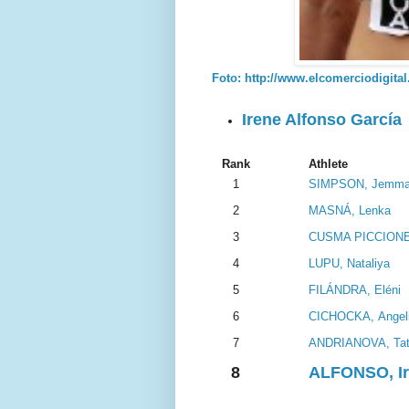
Foto: http://www.elcomerciodigita
Irene Alfonso García
Rank
Athlete
1
SIMPSON, Jemm
2
MASNÁ, Lenka
3
CUSMA PICCIONE,
4
LUPU, Nataliya
5
FILÁNDRA, Eléni
6
CICHOCKA, Angel
7
ANDRIANOVA, Tat
8
ALFONSO, I