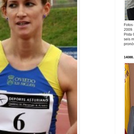
Fotos
2009.
Pista 
seis m
pronós
14088.