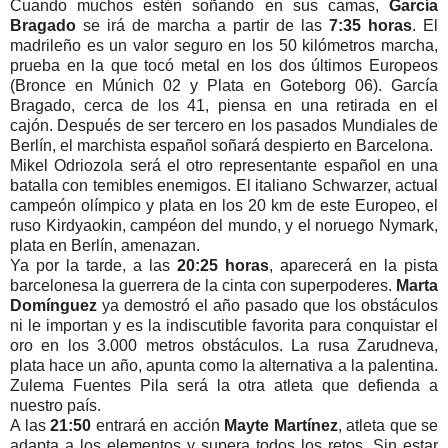
Cuando muchos estén soñando en sus camas,
García
Bragado
se irá de marcha a partir de las
7:35 horas
. El
madrileño es un valor seguro en los 50 kilómetros marcha,
prueba en la que tocó metal en los dos últimos Europeos
(Bronce en Múnich 02 y Plata en Goteborg 06). García
Bragado, cerca de los 41, piensa en una retirada en el
cajón. Después de ser tercero en los pasados Mundiales de
Berlín, el marchista español soñará despierto en Barcelona.
Mikel Odriozola será el otro representante español en una
batalla con temibles enemigos. El italiano Schwarzer, actual
campeón olímpico y plata en los 20 km de este Europeo, el
ruso Kirdyaokin, campéon del mundo, y el noruego Nymark,
plata en Berlín, amenazan.
Ya por la tarde, a las
20:25 horas
, aparecerá en la pista
barcelonesa la guerrera de la cinta con superpoderes.
Marta
Domínguez
ya demostró el año pasado que los obstáculos
ni le importan y es la indiscutible favorita para conquistar el
oro en los 3.000 metros obstáculos. La rusa Zarudneva,
plata hace un año, apunta como la alternativa a la palentina.
Zulema Fuentes Pila será la otra atleta que defienda a
nuestro país.
A las
21:50
entrará en acción
Mayte Martínez
, atleta que se
adapta a los elementos y supera todos los retos. Sin estar