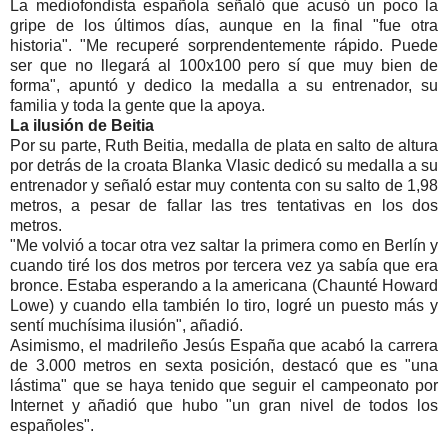
La mediofondista española señaló que acusó un poco la
gripe de los últimos días, aunque en la final "fue otra
historia". "Me recuperé sorprendentemente rápido. Puede
ser que no llegará al 100x100 pero sí que muy bien de
forma", apuntó y dedico la medalla a su entrenador, su
familia y toda la gente que la apoya.
La ilusión de Beitia
Por su parte, Ruth Beitia, medalla de plata en salto de altura
por detrás de la croata Blanka Vlasic dedicó su medalla a su
entrenador y señaló estar muy contenta con su salto de 1,98
metros, a pesar de fallar las tres tentativas en los dos
metros.
"Me volvió a tocar otra vez saltar la primera como en Berlín y
cuando tiré los dos metros por tercera vez ya sabía que era
bronce. Estaba esperando a la americana (Chaunté Howard
Lowe) y cuando ella también lo tiro, logré un puesto más y
sentí muchísima ilusión", añadió.
Asimismo, el madrileño Jesús España que acabó la carrera
de 3.000 metros en sexta posición, destacó que es "una
lástima" que se haya tenido que seguir el campeonato por
Internet y añadió que hubo "un gran nivel de todos los
españoles".