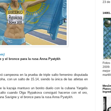
23 de
14081.
om)
e y el bronce para la rusa Anna Pyatykh
Fotos
2009.
mejor
ó campeona en la prueba de triple salto femenino disputada
martil
oha, con un salto de 15.14, siendo la única de las atletas en
Mesón 
e la kazaja mantuvo un bonito duelo con la cubana Yargelis
Platos
Ingred
salto cuando Olga Rypakova consiguió hacerse con el oro,
bana Savigne y el bronce para la rusa Anna Pyatykh.