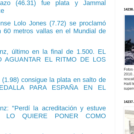
llazo (46.31) fue plata y Jammal
ce
14238.
nse Lolo Jones (7.72) se proclamó
60 metros vallas en el Mundial de
z, último en la final de 1.500. EL
 AGUANTAR EL RITMO DE LOS
Fotos
2010. 
 (1.98) consigue la plata en salto de
resca
Haití
 MEDALLA PARA ESPAÑA EN EL
superv
14237.
z: "Perdí la acreditación y estuve
. NO LO QUIERE PONER COMO