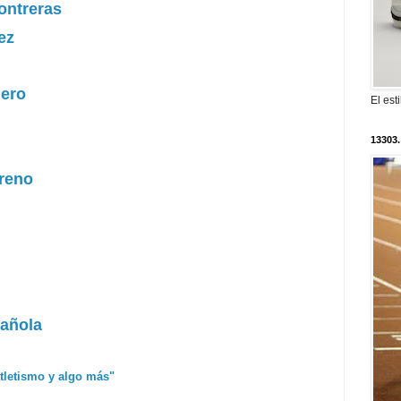
ontreras
ez
lero
El est
13303.
oreno
pañola
atletismo y algo más"