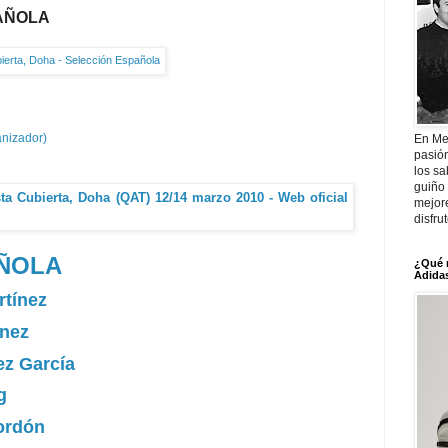
AÑOLA
anizador)
En Me
pasió
los sa
guiño 
mejor
disfru
AÑOLA
¿Qué 
Adidas
rtínez
ínez
ez García
g
ordón