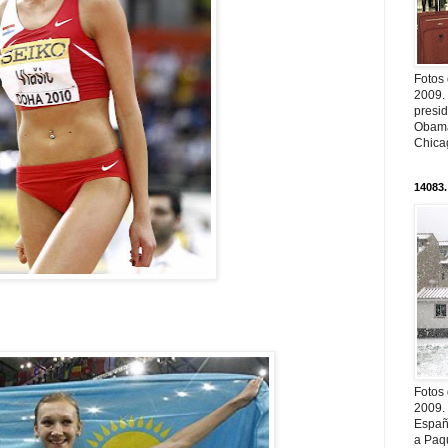
Fotos
2009.
presi
Obama
Chica
14083.
Fotos
2009.
Españ
a Paqu