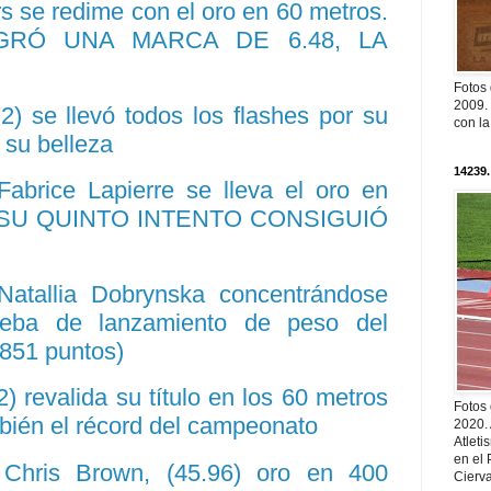
 se redime con el oro en 60 metros.
GRÓ UNA MARCA DE 6.48, LA
Fotos
2009. 
2) se llevó todos los flashes por su
con l
 su belleza
14239.
Fabrice Lapierre se lleva el oro en
 EN SU QUINTO INTENTO CONSIGUIÓ
Natallia Dobrynska concentrándose
rueba de lanzamiento de peso del
.851 puntos)
) revalida su título en los 60 metros
Fotos
bién el récord del campeonato
2020.
Atleti
en el 
Chris Brown, (45.96) oro en 400
Cierva