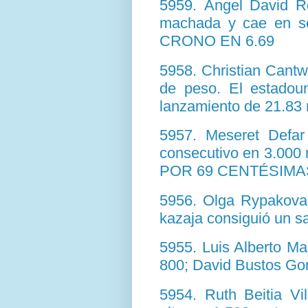
5959. Ángel David R
machada y cae en s
CRONO EN 6.69
5958. Christian Cant
de peso. El estadoun
lanzamiento de 21.83
5957. Meseret Defar 
consecutivo en 3.0
POR 69 CENTÉSIMA
5956. Olga Rypakova s
kazaja consiguió un s
5955. Luis Alberto Mar
800; David Bustos Gon
5954. Ruth Beitia Vi