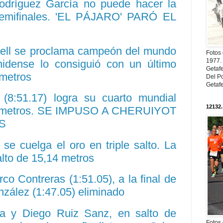
odríguez García no puede hacer la
emifinales. 'EL PÁJARO' PARÓ EL
well se proclama campeón del mundo
Fotos
1977. 
idense lo consiguió con un último
Getaf
 metros
Del Po
Getaf
(8:51.17) logra su cuarto mundial
12132.
00 metros. SE IMPUSO A CHERUIYOT
S
e cuelga el oro en triple salto. La
alto de 15,14 metros
co Contreras (1:51.05), a la final de
zález (1:47.05) eliminado
la y Diego Ruiz Sanz, en salto de
Fotos