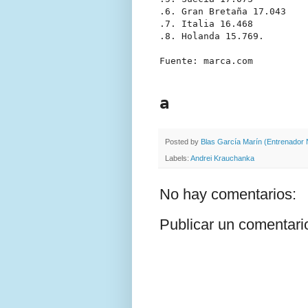
.6. Gran Bretaña 17.043

.7. Italia 16.468

.8. Holanda 15.769.

Fuente: marca.com

a
Posted by
Blas García Marín (Entrenador N
Labels:
Andrei Krauchanka
No hay comentarios:
Publicar un comentari