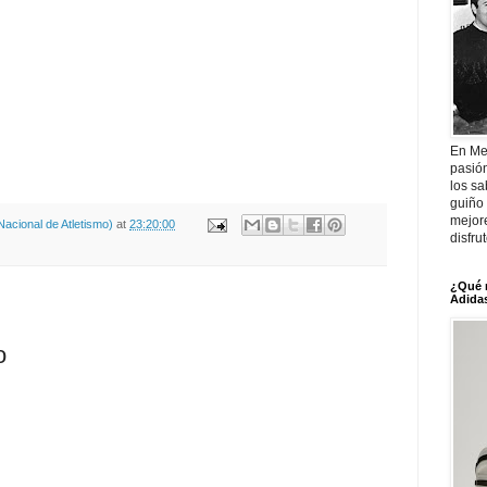
En Me
pasió
los sa
guiño 
mejor
acional de Atletismo)
at
23:20:00
disfru
¿Qué 
Adidas
o