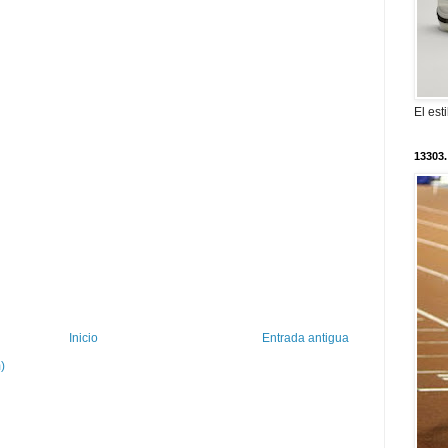
El est
13303.
Inicio
Entrada antigua
)