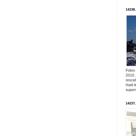
14238.
Fotos
2010. 
resca
Haití
superv
14237.