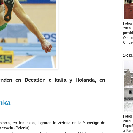
Fotos
2009.
presi
Obama
Chica
14083.
enden en Decatlón e Italia y Holanda, en
nka
Fotos
2009.
lonia, en femenina, lograron la victoria en la Superliga de
Españ
czecin (Polonia).
a Paqu