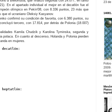
nó a Bielorrusia, que finalizó segunda con 24.077, en tanto
23 de
1). En el apartado individual el mejor en el decatlón fue el
ampeón olímpico en Pekín'08, con 8.336 puntos, 23 más que
14081.
s que el ucraniano Oleksiy Kasyanov.
ko confirmó su condición de favorita, con 6.380 puntos, su
 concluyó tercero, con 17.814, por detrás de Polonia (18.007)
ealidades Kamila Chudzik y Karolina Tyminska, segunda y
oria polaca. En cuanto al descenso, Holanda y Polonia pierden
olanda en mujeres.
 decatlón: 
Fotos
2009.
mejor
martil
Mesón 
 heptatlón: 
Platos
Ingred