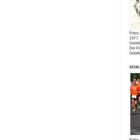
Fotos
1977. 
Getaf
Del Po
Getaf
12132.
Fotos