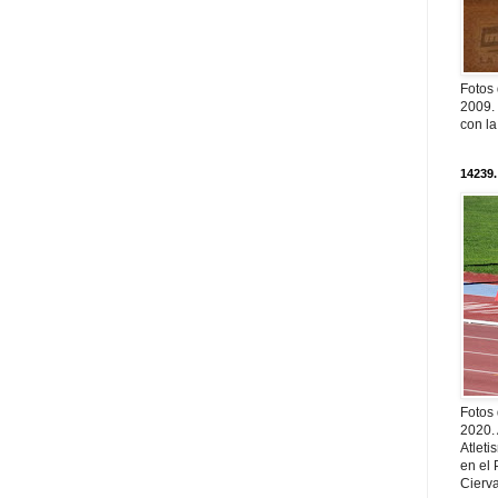
Fotos
2009. 
con l
14239.
Fotos
2020.
Atleti
en el 
Cierva