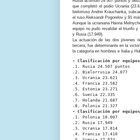
Rusia acumuló 24.507 puntos y destro
que completó el podio Ucrania (23.62
bielorruso Andrei Krauchanka, subc
el ruso Aleksandr Pogorelov y 91 má
Aunque la ucraniana Hanna Melnychen
equipo no pudo revalidar el triunfo y
y Rusia (17.949).
La actuación de las dos jóvenes r
tercera, fue determinante en la vict
la categoría en hombres e Italia y H
- Clasificación por equipos
.1. Rusia 24.507 puntos

.2. Bielorrusia 24.077

.3. Ucrania 23.621

.4. Francia 23.582

.5. Estonia 23.271

.6. Suecia 22.335

.7. Holanda 21.687

- Clasificación por equipos
.1. Polonia 18.007

.2. Rusia 17.949

.3. Ucrania 17.814

.4. Francia 17.410

.5. Suecia 17.073
