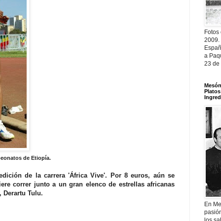
Fotos
2009.
Españ
a Paqu
23 de
Mesón 
Platos
Ingred
peonatos de Etiopía.
dición de la carrera 'África Vive'. Por 8 euros, aún se
re correr junto a un gran elenco de estrellas africanas
 Derartu Tulu.
En Me
pasió
los sa