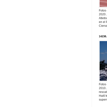
Fotos
2020.
Atleti
en el 
Cierva
14238.
Fotos
2010. 
resca
Haití
superv