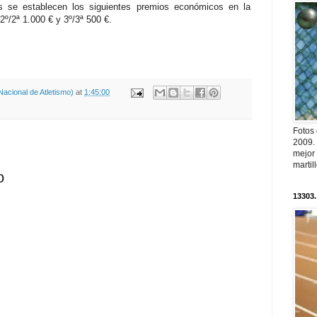
s se establecen los siguientes premios económicos en la
 2º/2ª 1.000 € y 3º/3ª 500 €.
acional de Atletismo)
at
1:45:00
Fotos
2009.
mejor
martil
o
13303.