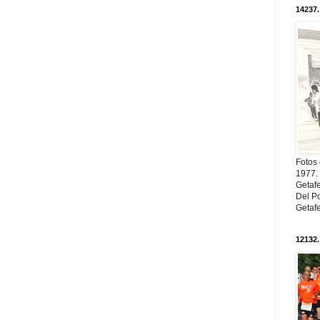
14237.
Fotos
1977. 
Getaf
Del Po
Getaf
12132.