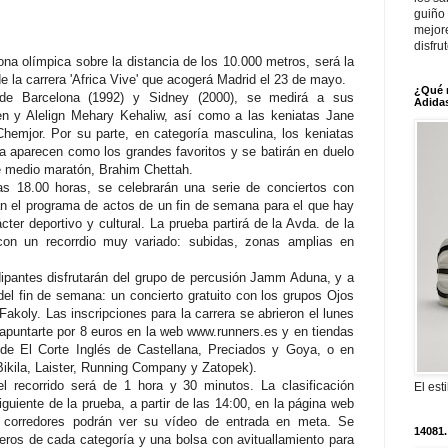
guiño 
mejor
disfru
na olímpica sobre la distancia de los 10.000 metros, será la
de la carrera 'Africa Vive' que acogerá Madrid el 23 de mayo.
¿Qué 
 de Barcelona (1992) y Sidney (2000), se medirá a sus
Adidas
n y Alelign Mehary Kehaliw, así como a las keniatas Jane
hemjor. Por su parte, en categoría masculina, los keniatas
 aparecen como los grandes favoritos y se batirán en duelo
e medio maratón, Brahim Chettah.
s 18.00 horas, se celebrarán una serie de conciertos con
n el programa de actos de un fin de semana para el que hay
ácter deportivo y cultural. La prueba partirá de la Avda. de la
 con un recorrdio muy variado: subidas, zonas amplias en
dipantes disfrutarán del grupo de percusión Jamm Aduna, y a
 del fin de semana: un concierto gratuito con los grupos Ojos
akoly. Las inscripciones para la carrera se abrieron el lunes
 apuntarte por 8 euros en la web www.runners.es y en tiendas
 de El Corte Inglés de Castellana, Preciados y Goya, o en
ikila, Laister, Running Company y Zatopek).
 recorrido será de 1 hora y 30 minutos. La clasificación
El est
siguiente de la prueba, a partir de las 14:00, en la página web
 corredores podrán ver su vídeo de entrada en meta. Se
14081.
meros de cada categoría y una bolsa con avituallamiento para