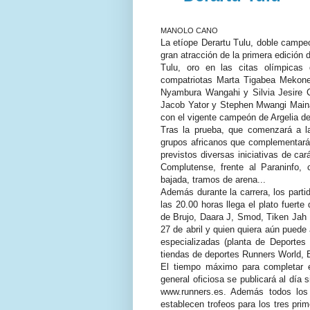
MANOLO CANO
La etíope Derartu Tulu, doble campeo
gran atracción de la primera edición 
Tulu, oro en las citas olímpicas
compatriotas Marta Tigabea Mekone
Nyambura Wangahi y Silvia Jesire C
Jacob Yator y Stephen Mwangi Maina
con el vigente campeón de Argelia d
Tras la prueba, que comenzará a la
grupos africanos que complementará
previstos diversas iniciativas de car
Complutense, frente al Paraninfo,
bajada, tramos de arena...
Además durante la carrera, los parti
las 20.00 horas llega el plato fuerte
de Brujo, Daara J, Smod, Tiken Jah F
27 de abril y quien quiera aún puede
especializadas (planta de Deportes
tiendas de deportes Runners World, B
El tiempo máximo para completar el
general oficiosa se publicará al día 
www.runners.es. Además todos los
establecen trofeos para los tres pri