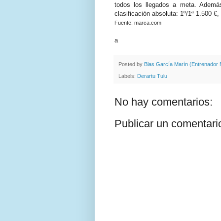
todos los llegados a meta. Ademá
clasificación absoluta: 1º/1ª 1.500 €,
Fuente: marca.com
a
Posted by
Blas García Marín (Entrenador N
Labels:
Derartu Tulu
No hay comentarios:
Publicar un comentari