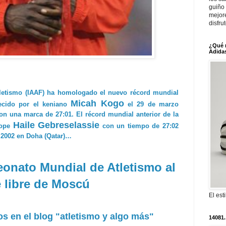
guiño 
mejor
disfru
¿Qué 
Adidas
tletismo (IAAF) ha homologado el nuevo récord mundial
Micah Kogo
lecido por el keniano
el 29 de marzo
n una marca de 27:01. El récord mundial anterior de la
Haile Gebreselassie
tíope
con un tiempo de 27:02
l 2002 en Doha (Qatar)…
onato Mundial de Atletismo al
e libre de Moscú
El est
s en el blog "atletismo y algo más"
14081.