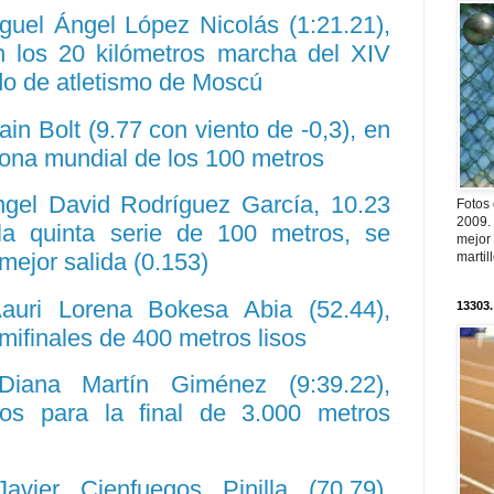
guel Ángel López Nicolás (1:21.21),
 los 20 kilómetros marcha del XIV
o de atletismo de Moscú
in Bolt (9.77 con viento de -0,3), en
ona mundial de los 100 metros
ngel David Rodríguez García, 10.23
Fotos
2009.
 la quinta serie de 100 metros, se
mejor
 mejor salida (0.153)
martil
Aauri Lorena Bokesa Abia (52.44),
13303.
emifinales de 400 metros lisos
 Diana Martín Giménez (9:39.22),
pos para la final de 3.000 metros
avier Cienfuegos Pinilla (70,79),