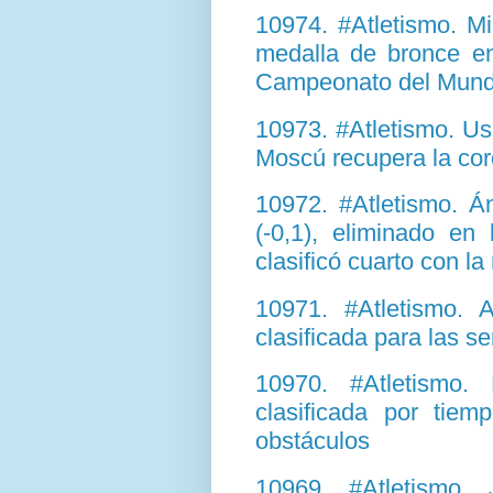
10974. #Atletismo. Mi
medalla de bronce en
Campeonato del Mund
10973. #Atletismo. Usa
Moscú recupera la cor
10972. #Atletismo. Á
(-0,1), eliminado en
clasificó cuarto con la
10971. #Atletismo. 
clasificada para las s
10970. #Atletismo.
clasificada por tiem
obstáculos
10969. #Atletismo. J