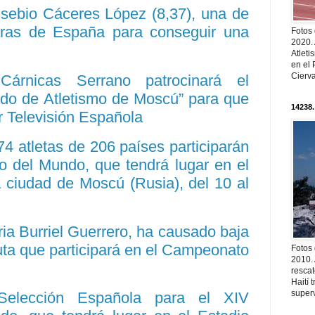
usebio Cáceres López (8,37), una de
aras de España para conseguir una
Fotos
2020.
Atleti
en el 
Cierva
 Cárnicas Serrano patrocinará el
o de Atletismo de Moscú” para que
14238.
r Televisión Española
74 atletas de 206 países participarán
 del Mundo, que tendrá lugar en el
a ciudad de Moscú (Rusia), del 10 al
ria Burriel Guerrero, ha causado baja
uta que participará en el Campeonato
Fotos
2010. 
resca
Haití
superv
 Selección Española para el XIV