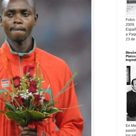
Fotos
2009.
Españ
a Paqu
23 de
Mesón 
Platos
Ingred
En Me
pasió
los sa