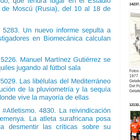
o, que tendrá lugar en el Estadio
14237.
d de Moscú (Rusia), del 10 al 18 de
 5283. Un nuevo informe sepulta a
estigadores en Biomecánica calculan
5226. Manuel Martínez Gutiérrez se
iles jugando al fútbol sala
Fotos
1977. 
029. Las libélulas del Mediterráneo
Getaf
Del Po
ución de la pluviometría y la sequía
Getaf
 donde vive la mayoría de ellas
12132.
#Atletismo. 4830. La reivindicación
menya. La atleta surafricana posa
a desmentir las críticas sobre su