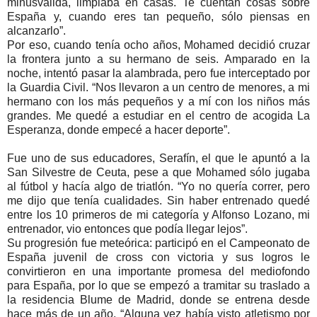
minusválida, limpiaba en casas. Te cuentan cosas sobre
España y, cuando eres tan pequeño, sólo piensas en
alcanzarlo”.
Por eso, cuando tenía ocho años, Mohamed decidió cruzar
la frontera junto a su hermano de seis. Amparado en la
noche, intentó pasar la alambrada, pero fue interceptado por
la Guardia Civil. “Nos llevaron a un centro de menores, a mi
hermano con los más pequeños y a mí con los niños más
grandes. Me quedé a estudiar en el centro de acogida La
Esperanza, donde empecé a hacer deporte”.
Fue uno de sus educadores, Serafín, el que le apuntó a la
San Silvestre de Ceuta, pese a que Mohamed sólo jugaba
al fútbol y hacía algo de triatlón. “Yo no quería correr, pero
me dijo que tenía cualidades. Sin haber entrenado quedé
entre los 10 primeros de mi categoría y Alfonso Lozano, mi
entrenador, vio entonces que podía llegar lejos”.
Su progresión fue meteórica: participó en el Campeonato de
España juvenil de cross con victoria y sus logros le
convirtieron en una importante promesa del mediofondo
para España, por lo que se empezó a tramitar su traslado a
la residencia Blume de Madrid, donde se entrena desde
hace más de un año. “Alguna vez había visto atletismo por