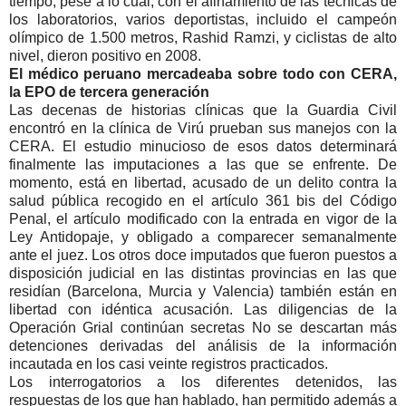
tiempo, pese a lo cual, con el afinamiento de las técnicas de
los laboratorios, varios deportistas, incluido el campeón
olímpico de 1.500 metros, Rashid Ramzi, y ciclistas de alto
nivel, dieron positivo en 2008.
El médico peruano mercadeaba sobre todo con CERA,
la EPO de tercera generación
Las decenas de historias clínicas que la Guardia Civil
encontró en la clínica de Virú prueban sus manejos con la
CERA. El estudio minucioso de esos datos determinará
finalmente las imputaciones a las que se enfrente. De
momento, está en libertad, acusado de un delito contra la
salud pública recogido en el artículo 361 bis del Código
Penal, el artículo modificado con la entrada en vigor de la
Ley Antidopaje, y obligado a comparecer semanalmente
ante el juez. Los otros doce imputados que fueron puestos a
disposición judicial en las distintas provincias en las que
residían (Barcelona, Murcia y Valencia) también están en
libertad con idéntica acusación. Las diligencias de la
Operación Grial continúan secretas No se descartan más
detenciones derivadas del análisis de la información
incautada en los casi veinte registros practicados.
Los interrogatorios a los diferentes detenidos, las
respuestas de los que han hablado, han permitido además a