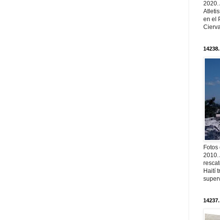
2020.
Atleti
en el 
Cierva
14238.
Fotos
2010. 
resca
Haití
superv
14237.