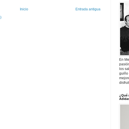
Inicio
Entrada antigua
)
En Me
pasió
los sa
guiño 
mejor
disfru
¿Qué 
Adidas