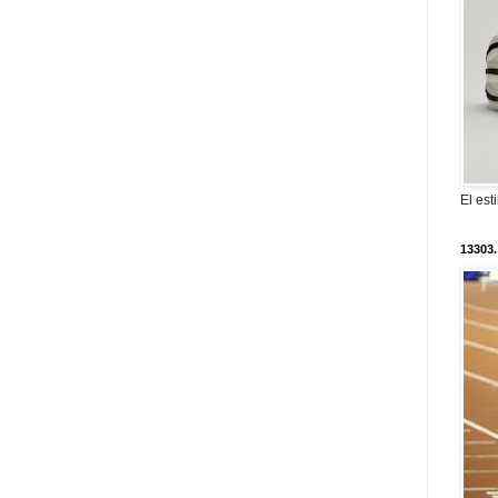
El est
13303.