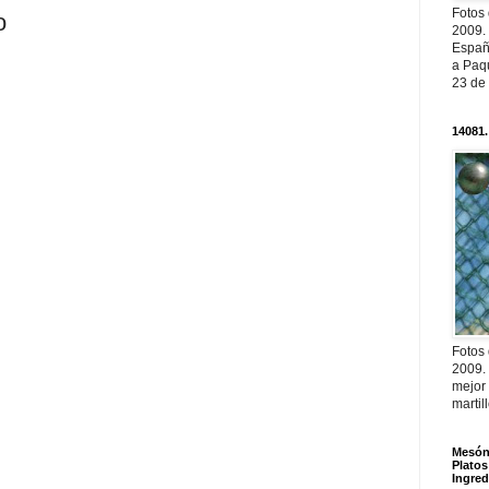
Fotos
o
2009.
Españ
a Paqu
23 de
14081.
Fotos
2009.
mejor
martil
Mesón 
Platos
Ingred