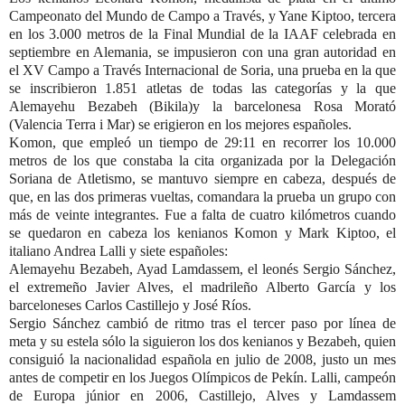
Campeonato del Mundo de Campo a Través, y Yane Kiptoo, tercera
en los 3.000 metros de la Final Mundial de la IAAF celebrada en
septiembre en Alemania, se impusieron con una gran autoridad en
el XV Campo a Través Internacional de Soria, una prueba en la que
se inscribieron 1.851 atletas de todas las categorías y la que
Alemayehu Bezabeh (Bikila)y la barcelonesa Rosa Morató
(Valencia Terra i Mar) se erigieron en los mejores españoles.
Komon, que empleó un tiempo de 29:11 en recorrer los 10.000
metros de los que constaba la cita organizada por la Delegación
Soriana de Atletismo, se mantuvo siempre en cabeza, después de
que, en las dos primeras vueltas, comandara la prueba un grupo con
más de veinte integrantes. Fue a falta de cuatro kilómetros cuando
se quedaron en cabeza los kenianos Komon y Mark Kiptoo, el
italiano Andrea Lalli y siete españoles:
Alemayehu Bezabeh, Ayad Lamdassem, el leonés Sergio Sánchez,
el extremeño Javier Alves, el madrileño Alberto García y los
barceloneses Carlos Castillejo y José Ríos.
Sergio Sánchez cambió de ritmo tras el tercer paso por línea de
meta y su estela sólo la siguieron los dos kenianos y Bezabeh, quien
consiguió la nacionalidad española en julio de 2008, justo un mes
antes de competir en los Juegos Olímpicos de Pekín. Lalli, campeón
de Europa júnior en 2006, Castillejo, Alves y Lamdassem