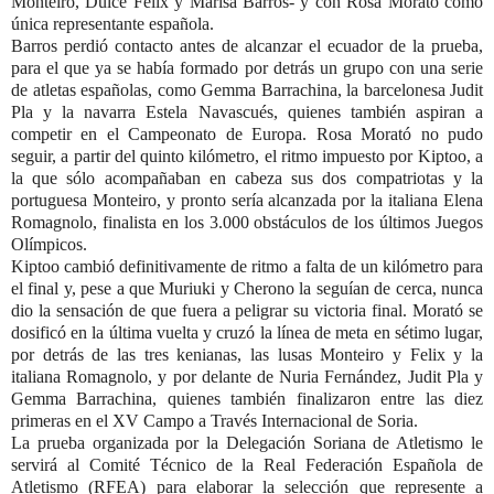
Monteiro, Dulce Felix y Marisa Barros- y con Rosa Morató como
única representante española.
Barros perdió contacto antes de alcanzar el ecuador de la prueba,
para el que ya se había formado por detrás un grupo con una serie
de atletas españolas, como Gemma Barrachina, la barcelonesa Judit
Pla y la navarra Estela Navascués, quienes también aspiran a
competir en el Campeonato de Europa. Rosa Morató no pudo
seguir, a partir del quinto kilómetro, el ritmo impuesto por Kiptoo, a
la que sólo acompañaban en cabeza sus dos compatriotas y la
portuguesa Monteiro, y pronto sería alcanzada por la italiana Elena
Romagnolo, finalista en los 3.000 obstáculos de los últimos Juegos
Olímpicos.
Kiptoo cambió definitivamente de ritmo a falta de un kilómetro para
el final y, pese a que Muriuki y Cherono la seguían de cerca, nunca
dio la sensación de que fuera a peligrar su victoria final. Morató se
dosificó en la última vuelta y cruzó la línea de meta en sétimo lugar,
por detrás de las tres kenianas, las lusas Monteiro y Felix y la
italiana Romagnolo, y por delante de Nuria Fernández, Judit Pla y
Gemma Barrachina, quienes también finalizaron entre las diez
primeras en el XV Campo a Través Internacional de Soria.
La prueba organizada por la Delegación Soriana de Atletismo le
servirá al Comité Técnico de la Real Federación Española de
Atletismo (RFEA) para elaborar la selección que represente a