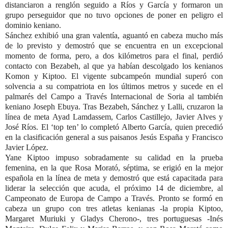
distanciaron a renglón seguido a Ríos y García y formaron un
grupo perseguidor que no tuvo opciones de poner en peligro el
dominio keniano.
Sánchez exhibió una gran valentía, aguantó en cabeza mucho más
de lo previsto y demostró que se encuentra en un excepcional
momento de forma, pero, a dos kilómetros para el final, perdió
contacto con Bezabeh, al que ya habían descolgado los kenianos
Komon y Kiptoo. El vigente subcampeón mundial superó con
solvencia a su compatriota en los últimos metros y sucede en el
palmarés del Campo a Través Internacional de Soria al también
keniano Joseph Ebuya. Tras Bezabeh, Sánchez y Lalli, cruzaron la
línea de meta Ayad Lamdassem, Carlos Castillejo, Javier Alves y
José Ríos. El ‘top ten’ lo completó Alberto García, quien precedió
en la clasificación general a sus paisanos Jesús España y Francisco
Javier López.
Yane Kiptoo impuso sobradamente su calidad en la prueba
femenina, en la que Rosa Morató, séptima, se erigió en la mejor
española en la línea de meta y demostró que está capacitada para
liderar la selección que acuda, el próximo 14 de diciembre, al
Campeonato de Europa de Campo a Través. Pronto se formó en
cabeza un grupo con tres atletas kenianas -la propia Kiptoo,
Margaret Muriuki y Gladys Cherono-, tres portuguesas -Inés